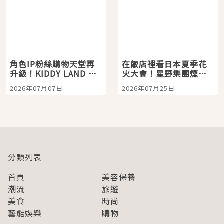
角色IP粉絲購物天堂再
在飯店裡看日本夏季花
升級！KIDDY LAND 原
火大會！星野集團煙火
宿店吉伊卡哇迎客，新
景觀飯店6選，讓你不用
2026年07月07日
2026年07月25日
開幕 OMOKADO 店3分
人擠人悠閒欣賞
即達
分類列表
首頁
美容保養
潮流
旅遊
美食
時尚
藝能娛樂
購物