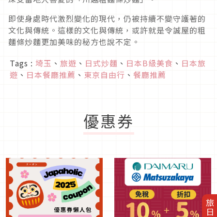
即使身處時代激烈變化的現代，仍被持續不變守護著的
文化與傳統。這樣的文化與傳統，或許就是令誠屋的粗
麵條炒麵更加美味的秘方也說不定。
Tags :
埼玉
、
旅遊
、
日式炒麵
、
日本B級美食
、
日本旅
遊
、
日本餐廳推薦
、
東京自由行
、
餐廳推薦
優惠券