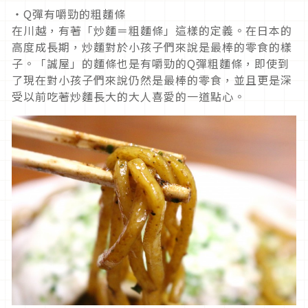
・Q彈有嚼勁的粗麵條
在川越，有著「炒麵＝粗麵條」這樣的定義。在日本的
高度成長期，炒麵對於小孩子們來說是最棒的零食的樣
子。「誠屋」的麵條也是有嚼勁的Q彈粗麵條，即使到
了現在對小孩子們來說仍然是最棒的零食，並且更是深
受以前吃著炒麵長大的大人喜愛的一道點心。