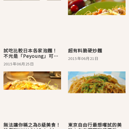
試吃比較日本各家泡麵！
超有料脆硬炒麵
不光是「Peyoung」可
2015年06月21日
選？在日本必買的炒麵就
2015年06月25日
這家！
無法讓你稱之為B級美食！
東京自由行最想嚐試的美