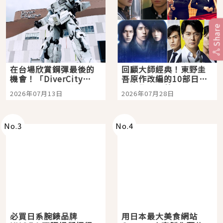
Share
在台場欣賞鋼彈最後的
回顧大師經典！東野圭
機會！「DiverCity
吾原作改編的10部日本
Tokyo Plaza」搭船、
影視作品推薦
2026年07月13日
2026年07月28日
購物、美食及夜景，一
次全體驗
No.
3
No.
4
必買日系腕錶品牌
用日本最大美食網站