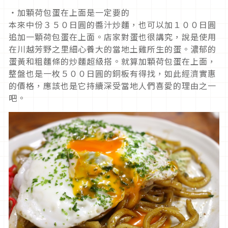
・加顆荷包蛋在上面是一定要的
本來中份３５０日圓的醬汁炒麵，也可以加１００日圓
追加一顆荷包蛋在上面。店家對蛋也很講究，說是使用
在川越芳野之里細心養大的當地土雞所生的蛋。濃郁的
蛋黃和粗麵條的炒麵超級搭。就算加顆荷包蛋在上面，
整盤也是一枚５００日圓的銅板有得找，如此經濟實惠
的價格，應該也是它持續深受當地人們喜愛的理由之一
吧。