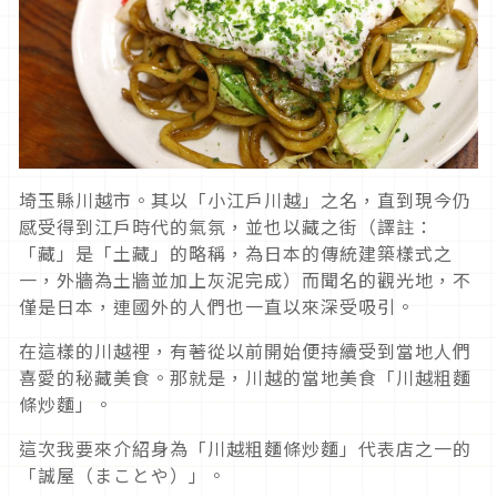
埼玉縣川越市。其以「小江戶川越」之名，直到現今仍
感受得到江戶時代的氣氛，並也以藏之街（譯註：
「藏」是「土藏」的略稱，為日本的傳統建築樣式之
一，外牆為土牆並加上灰泥完成）而聞名的觀光地，不
僅是日本，連國外的人們也一直以來深受吸引。
在這樣的川越裡，有著從以前開始便持續受到當地人們
喜愛的秘藏美食。那就是，川越的當地美食「川越粗麵
條炒麵」。
這次我要來介紹身為「川越粗麵條炒麵」代表店之一的
「誠屋（まことや）」。