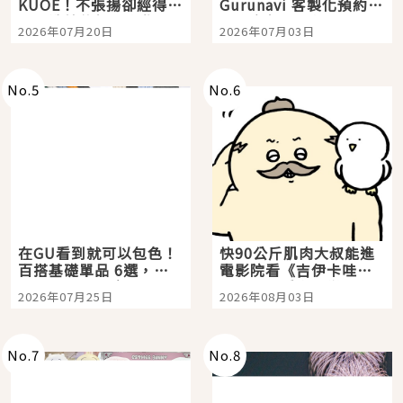
KUOE！不張揚卻經得起
Gurunavi 客製化預約九
時間洗鍊的經典之作五
大都市餐廳，打造專屬
2026年07月20日
2026年07月03日
選
美食體驗！
No.
5
No.
6
在GU看到就可以包色！
快90公斤肌肉大叔能進
百搭基礎單品 6選，閉
電影院看《吉伊卡哇》
眼全收也不心疼
嗎？日本重金屬樂團
2026年07月25日
2026年08月03日
「打首」會長與nagano
老師一同給出了答案
No.
7
No.
8