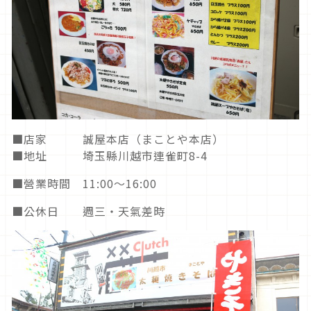
■店家 誠屋本店（まことや本店）
■地址 埼玉縣川越市連雀町8-4
■營業時間 11:00～16:00
■公休日 週三・天氣差時