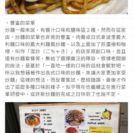
・豐富的菜單
炒麵一般來說，有醬汁口味和鹽味這２種，然而在這家
店，炒麵的菜單也非常的豐富。肉醬或日式拿波里義大
利麵口味的義大利麵風炒麵，以及上面加了煎蛋捲和咖
哩、叫作「混炒（ごちゃき）」的店家原創口味，並且
還有炒麵套餐等，集結了選擇廣泛的陣容。根據老闆娘
的說法，是基於「一直吃一樣的口味的話就會膩對吧。
所以我想藉著作出各式口味的炒麵，來讓大家更加享受
炒麵」這樣的想法，而反覆嘗試、歷經錯誤，最後才作
出了這麼多種口味的樣子。似乎現在也繼續正在進行菜
單研發中，或許新炒麵的完成之日快到了也說不定。