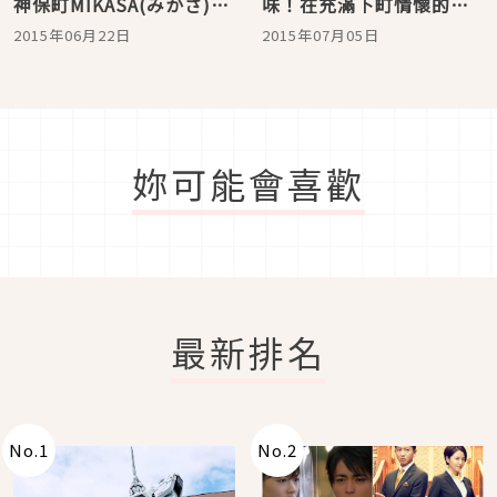
神保町MIKASA(みかさ)炒
味！在充滿下町情懷的合
麵的絕品風味！東京自由
羽橋體驗最單純的美味日
2015年06月22日
2015年07月05日
行
式炒麵
妳可能會喜歡
最新排名
No.
1
No.
2