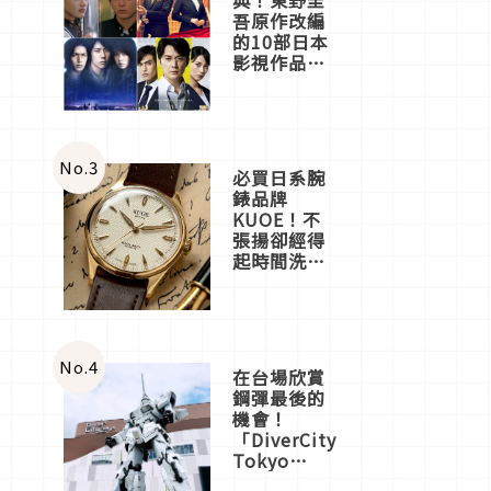
吾原作改編
的10部日本
影視作品推
薦
No.
3
必買日系腕
錶品牌
KUOE！不
張揚卻經得
起時間洗鍊
的經典之作
五選
No.
4
在台場欣賞
鋼彈最後的
機會！
「DiverCity
Tokyo
Plaza」搭