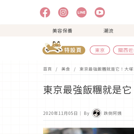
美容保養
潮流
東京
關西近
首頁
美食
東京最強飯糰就是它！大塚B
東京最強飯糰就是它
2020年11月05日
｜ By
跌倒阿姨