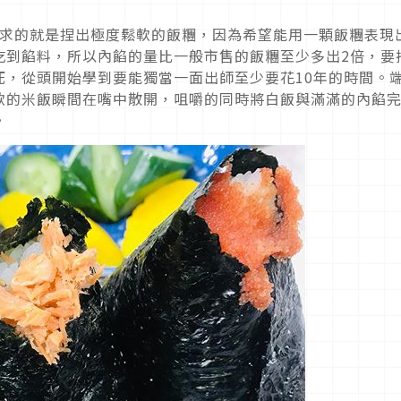
斷追求的就是捏出極度鬆軟的飯糰，因為希望能用一顆飯糰表現
吃到餡料，所以內餡的量比一般市售的飯糰至少多出2倍，要
死，從頭開始學到要能獨當一面出師至少要花10年的時間。
軟的米飯瞬間在嘴中散開，咀嚼的同時將白飯與滿滿的內餡
。