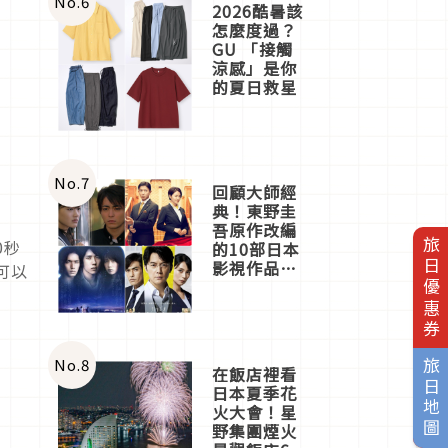
No.
6
2026酷暑該
怎麼度過？
GU 「接觸
涼感」是你
的夏日救星
No.
7
回顧大師經
典！東野圭
吾原作改編
0秒
旅日優惠券
的10部日本
影視作品推
可以
薦
No.
8
旅日地圖
在飯店裡看
日本夏季花
火大會！星
野集團煙火