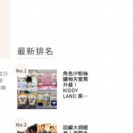
最新排名
No.
1
位只
角色IP粉絲
購物天堂再
那
升級！
排隊
KIDDY
LAND 原宿
店吉伊卡哇
迎客，新開
幕
OMOKADO
店3分即達
No.
2
回顧大師經
典！東野圭