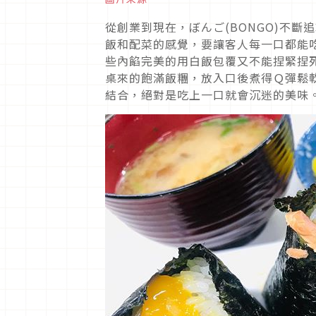
從創業到現在，ぼんご(BONGO)不
飯和配菜的感覺，要讓客人每一口都能
些內餡完美的用白飯包覆又不能捏緊捏
桌來的飽滿飯糰，放入口後煮得Ｑ彈鬆
結合，絕對是吃上一口就會沉迷的美味