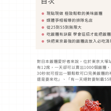
目次
現點現做 極致鬆軟的美味飯糰
媒體爭相報導的排隊名店
從25到55到無限大
吃飯糰有訣竅 學會這招才能把飯
快把東京最強的飯糰店放入必吃清
對日本飯糰愛好者來說，位於東京大塚站
有12席，一天卻可以賣出1000個飯
30秒就可捏出一顆鬆軟可口完美飯糰
還是要來吃」、「有一天絕對要制霸5