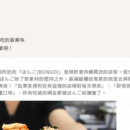
糰吃的最美味
單吧！
附近的「ぼんご(BONGO)」是絕對會持續再訪的店家。座
糰，ぼんご除了對素材的堅持之外，最讓飯糰迷激賞的就是女將
的神技！「如果家裡附近有這樣的店絕對每天想來」、「即使
5種口味」，所有吃過的網友都被ぼんご給擄獲了。