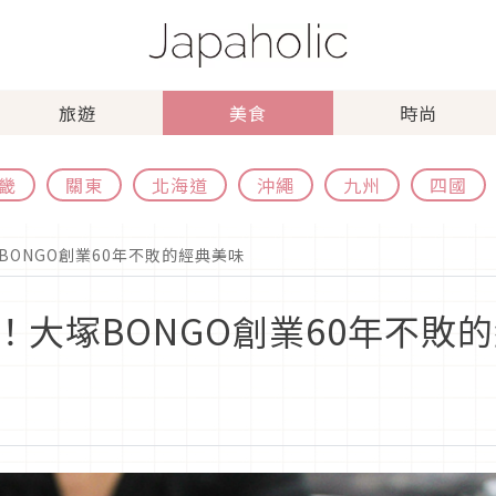
旅遊
美食
時尚
畿
關東
北海道
沖繩
九州
四國
ONGO創業60年不敗的經典美味
！大塚BONGO創業60年不敗