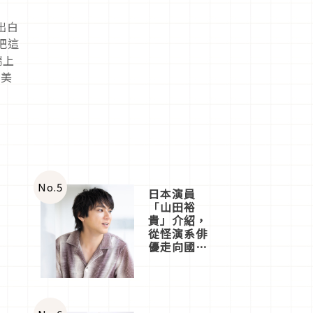
出白
把這
端上
完美
No.
5
日本演員
「山田裕
貴」介紹，
從怪演系俳
優走向國民
級日劇主角