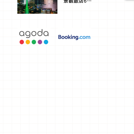
景觀飯店6
選，讓你不
用人擠人悠
閒欣賞