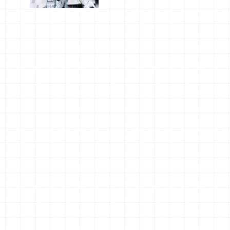
船、購物、
美食及夜
景，一次全
體驗