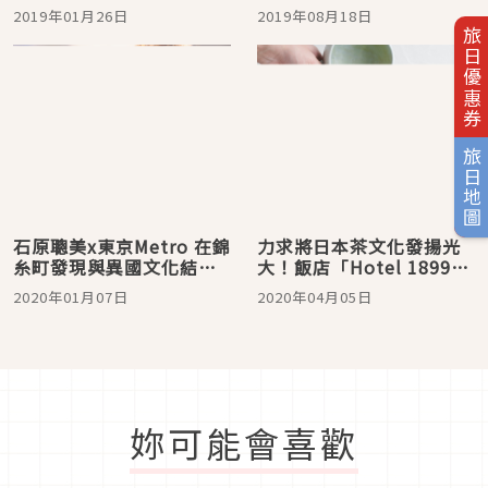
有哪些？
2019年01月26日
2019年08月18日
旅日優惠券
旅日地圖
石原聰美x東京Metro 在錦
力求將日本茶文化發揚光
糸町發現與異國文化結合
大！飯店「Hotel 1899東
的日本
京」與咖啡廳「CHAYA
2020年01月07日
2020年04月05日
1899 TOKYO」輪番上陣
妳可能會喜歡