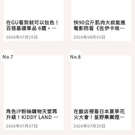
在GU看到就可以包色！
快90公斤肌肉大叔能進
百搭基礎單品 6選，閉
電影院看《吉伊卡哇》
眼全收也不心疼
嗎？日本重金屬樂團
2026年07月25日
2026年08月03日
「打首」會長與nagano
老師一同給出了答案
No.
7
No.
8
角色IP粉絲購物天堂再
在飯店裡看日本夏季花
升級！KIDDY LAND 原
火大會！星野集團煙火
宿店吉伊卡哇迎客，新
景觀飯店6選，讓你不用
2026年07月07日
2026年07月25日
開幕 OMOKADO 店3分
人擠人悠閒欣賞
即達