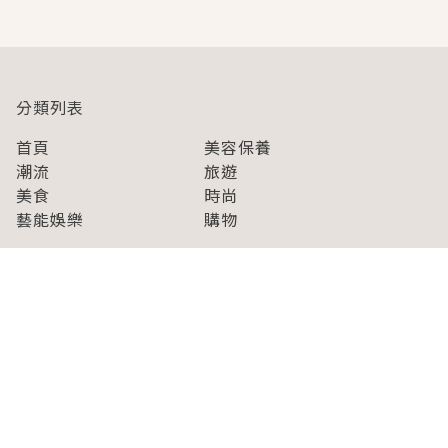
分類列表
首頁
美容保養
潮流
旅遊
美食
時尚
藝能娛樂
購物
關於Japaholic
關於我們
免責事項
寫手招募
Japaholic Girls招募
廣告、合作洽談
關鍵字列表
お問い合わせ