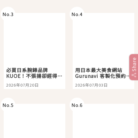
次全體驗
No.
3
No.
4
Share
必買日系腕錶品牌
用日本最大美食網站
KUOE！不張揚卻經得起
Gurunavi 客製化預約九
時間洗鍊的經典之作五
大都市餐廳，打造專屬
2026年07月20日
2026年07月03日
選
美食體驗！
No.
5
No.
6