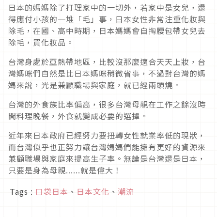
日本的媽媽除了打理家中的一切外，若家中是女兒，還
得應付小孩的一堆「毛」事，日本女性非常注重化妝與
除毛，在國、高中時期，日本媽媽會自掏腰包帶女兒去
除毛，買化妝品。
台灣身處於亞熱帶地區，比較沒那麼適合天天上妝，台
灣媽咪們自然是比日本媽咪稍微省事，不過對台灣的媽
媽來說，光是兼顧職場與家庭，就已經兩頭燒。
台灣的外食族比率偏高，很多台灣母親在工作之餘沒時
間料理晚餐，外食就變成必要的選擇。
近年來日本政府已經努力要扭轉女性就業率低的現狀，
而台灣似乎也正努力讓台灣媽媽們能擁有更好的資源來
兼顧職場與家庭來提高生子率。無論是台灣還是日本，
只要是身為母親......就是偉大！
Tags :
口袋日本
、
日本文化
、
潮流