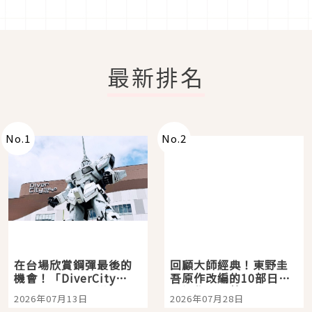
最新排名
No.
1
No.
2
在台場欣賞鋼彈最後的
回顧大師經典！東野圭
機會！「DiverCity
吾原作改編的10部日本
Tokyo Plaza」搭船、
影視作品推薦
2026年07月13日
2026年07月28日
購物、美食及夜景，一