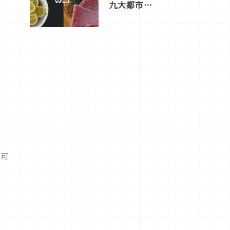
九大都市餐
廳，打造專
屬美食體
驗！
了可