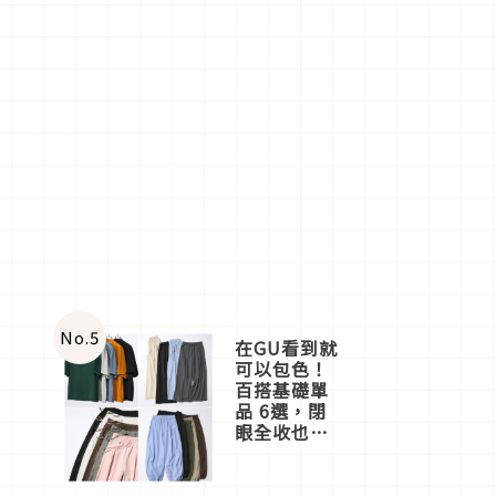
No.
5
在GU看到就
可以包色！
百搭基礎單
品 6選，閉
眼全收也不
心疼