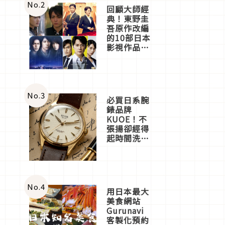
體驗
No.
2
回顧大師經
典！東野圭
吾原作改編
的10部日本
影視作品推
薦
No.
3
必買日系腕
錶品牌
KUOE！不
張揚卻經得
起時間洗鍊
的經典之作
五選
No.
4
用日本最大
美食網站
Gurunavi
客製化預約