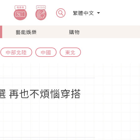
繁體中文
藝能娛樂
購物
中部北陸
中國
東北
選 再也不煩惱穿搭