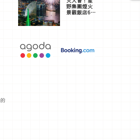
火大會！星
野集團煙火
景觀飯店6
選，讓你不
用人擠人悠
閒欣賞
感的