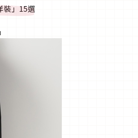
洋裝」15選
」