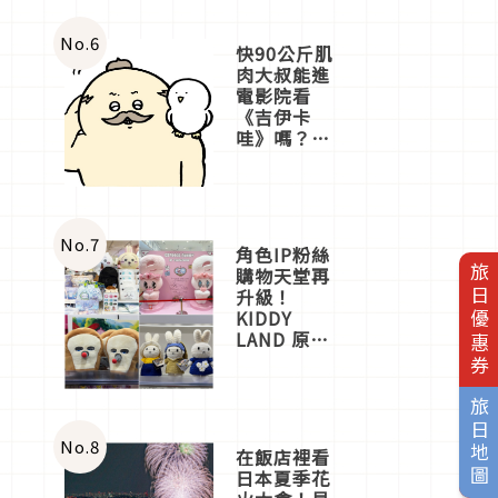
No.
6
快90公斤肌
肉大叔能進
電影院看
人
《吉伊卡
哇》嗎？日
本重金屬樂
團「打首」
會長與
nagano老師
一同給出了
No.
7
角色IP粉絲
答案
旅日優惠券
購物天堂再
升級！
KIDDY
LAND 原宿
店吉伊卡哇
迎客，新開
幕
旅日地圖
OMOKADO
店3分即達
No.
8
在飯店裡看
日本夏季花