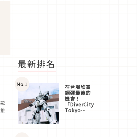
最新排名
No.
1
在台場欣賞
鋼彈最後的
機會！
本款
「DiverCity
天推
Tokyo
Plaza」搭
船、購物、
美食及夜
景，一次全