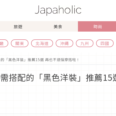
旅遊
美食
時尚
畿
關東
北海道
沖繩
九州
四國
的「黑色洋裝」推薦15選 再也不煩惱穿搭啦！
不需搭配的「黑色洋裝」推薦15