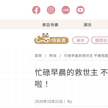
美容保養
潮流
東京
關西近
首頁
時尚
忙碌早晨的救世主 不需搭配
忙碌早晨的救世主 
啦！
2020年10月21日
｜ By