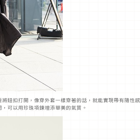
要將鈕扣打開，像穿外套一樣穿著的話，就能實現帶有隨性
閒，可以用珍珠項鍊增添華美的氣質。