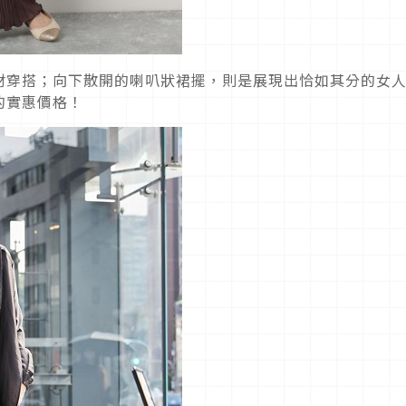
材穿搭；向下散開的喇叭狀裙擺，則是展現出恰如其分的女
的實惠價格！