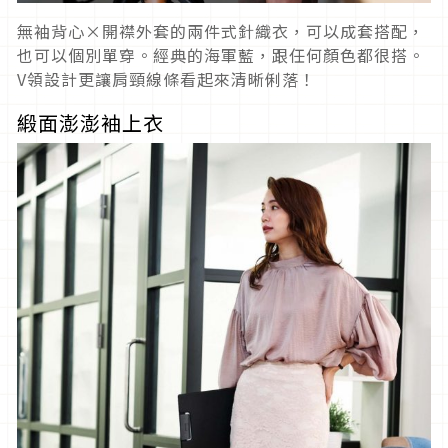
無袖背心×開襟外套的兩件式針織衣，可以成套搭配，
也可以個別單穿。經典的海軍藍，跟任何顏色都很搭。
V領設計更讓肩頸線條看起來清晰俐落！
緞面澎澎袖上衣