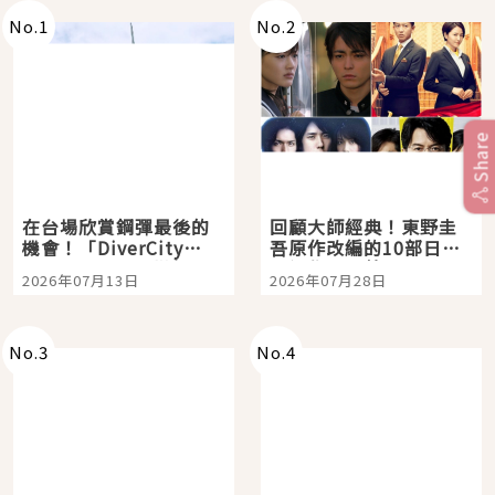
No.
1
No.
2
Share
在台場欣賞鋼彈最後的
回顧大師經典！東野圭
機會！「DiverCity
吾原作改編的10部日本
Tokyo Plaza」搭船、
影視作品推薦
2026年07月13日
2026年07月28日
購物、美食及夜景，一
次全體驗
No.
3
No.
4