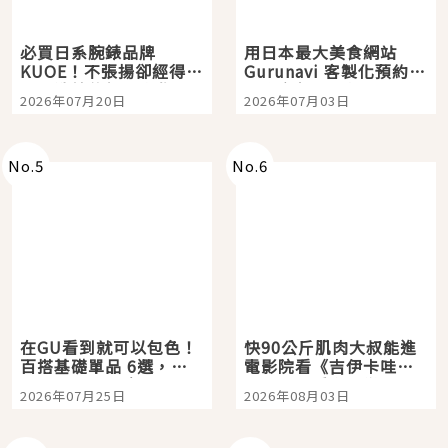
必買日系腕錶品牌
用日本最大美食網站
KUOE！不張揚卻經得起
Gurunavi 客製化預約九
時間洗鍊的經典之作五
大都市餐廳，打造專屬
2026年07月20日
2026年07月03日
選
美食體驗！
No.
5
No.
6
在GU看到就可以包色！
快90公斤肌肉大叔能進
百搭基礎單品 6選，閉
電影院看《吉伊卡哇》
眼全收也不心疼
嗎？日本重金屬樂團
2026年07月25日
2026年08月03日
「打首」會長與nagano
老師一同給出了答案