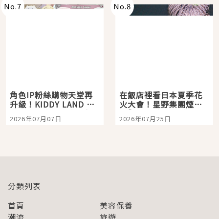
No.
7
No.
8
角色IP粉絲購物天堂再
在飯店裡看日本夏季花
升級！KIDDY LAND 原
火大會！星野集團煙火
宿店吉伊卡哇迎客，新
景觀飯店6選，讓你不用
2026年07月07日
2026年07月25日
開幕 OMOKADO 店3分
人擠人悠閒欣賞
即達
分類列表
首頁
美容保養
潮流
旅遊