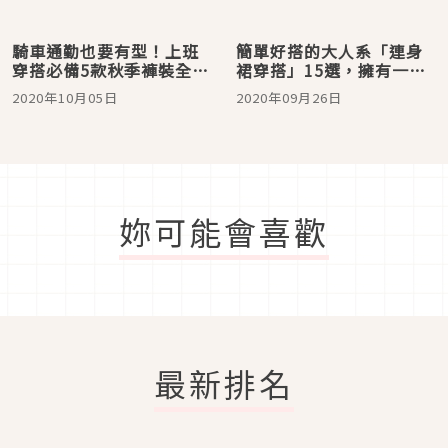
騎車通勤也要有型！上班
簡單好搭的大人系「連身
穿搭必備5款秋季褲裝全新
裙穿搭」15選，擁有一件
亮相
便能搞定一切！
2020年10月05日
2020年09月26日
妳可能會喜歡
最新排名