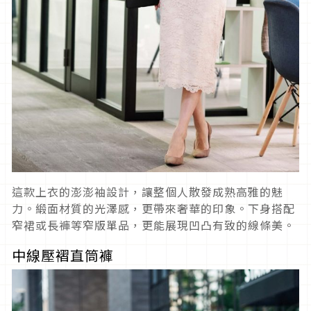
這款上衣的澎澎袖設計，讓整個人散發成熟高雅的魅
力。緞面材質的光澤感，更帶來奢華的印象。下身搭配
窄裙或長褲等窄版單品，更能展現凹凸有致的線條美。
中線壓褶直筒褲