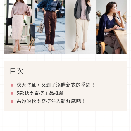
目次
秋天將至，又到了添購新衣的季節！
5款秋季百搭單品推薦
為妳的秋季穿搭注入新鮮感吧！