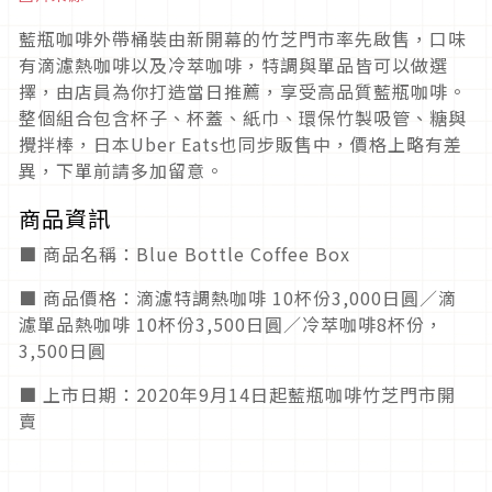
藍瓶咖啡外帶桶裝由新開幕的竹芝門市率先啟售，口味
有滴濾熱咖啡以及冷萃咖啡，特調與單品皆可以做選
擇，由店員為你打造當日推薦，享受高品質藍瓶咖啡。
整個組合包含杯子、杯蓋、紙巾、環保竹製吸管、糖與
攪拌棒，日本Uber Eats也同步販售中，價格上略有差
異，下單前請多加留意。
商品資訊
■ 商品名稱：Blue Bottle Coffee Box
■ 商品價格：滴濾特調熱咖啡 10杯份3,000日圓／滴
濾單品熱咖啡 10杯份3,500日圓／冷萃咖啡8杯份，
3,500日圓
■ 上市日期：2020年9月14日起藍瓶咖啡竹芝門市開
賣