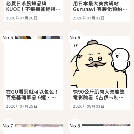
必買日系腕錶品牌
用日本最大美食網站
KUOE！不張揚卻經得起
Gurunavi 客製化預約九
時間洗鍊的經典之作五
大都市餐廳，打造專屬
2026年07月20日
2026年07月03日
選
美食體驗！
No.
5
No.
6
在GU看到就可以包色！
快90公斤肌肉大叔能進
百搭基礎單品 6選，閉
電影院看《吉伊卡哇》
眼全收也不心疼
嗎？日本重金屬樂團
2026年07月25日
2026年08月03日
「打首」會長與nagano
老師一同給出了答案
No.
7
No.
8