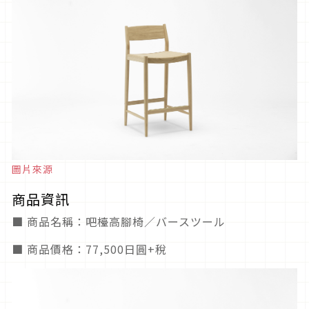
圖片來源
商品資訊
■ 商品名稱：吧檯高腳椅／バースツール
■ 商品價格：77,500日圓+稅