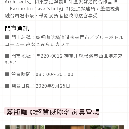
Architects」和東京建築設計師蘆沢啓治的合作品牌
「Karimoku Case Study」打造頂級座椅，整體視覺
融合周遭市景，帶給消費者極致的感官享受。
門市資訊
■ 門市名稱：藍瓶咖啡橫濱港未來門市／ブルーボトル
コーヒー みなとみらいカフェ
■ 門市地址：〒220-0012 神奈川縣橫濱市西區港未來
3-5-1
■ 營業時間：08：00～20：00
■ 開幕日期：2020年9月25日
藍瓶咖啡超質感聯名家具登場