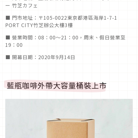
ー 竹芝カフェ
■ 門市地址：〒105-0022東京都港區海岸1-7-1
PORT CITY竹芝辦公大樓3樓
■ 營業時間：08：00～21：00，周末、假日營業至
19：00
■ 開幕日期：2020年9月14日
藍瓶咖啡外帶大容量桶裝上市