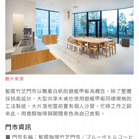
圖片來源
藍瓶竹芝門市以飄着白帆的遊艇甲板為概念，除了整體
採挑高設計，大型共享木桌也使用遊艇甲板同樣規格的
工法製造，大片落地窗前置有個人沙發，忙碌工作之餘
來此，用香醇咖啡與開闊景色為自己放鬆。
門市資訊
■ 門市名稱：藍瓶咖啡竹芝門市／ブルーボトルコーヒ