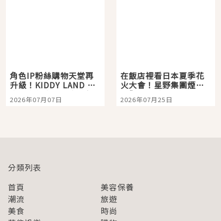
角色IP粉絲購物天堂再
在飯店裡看日本夏季花
升級！KIDDY LAND 原
火大會！星野集團煙火
宿店吉伊卡哇迎客，新
景觀飯店6選，讓你不用
2026年07月07日
2026年07月25日
開幕 OMOKADO 店3分
人擠人悠閒欣賞
即達
分類列表
首頁
美容保養
潮流
旅遊
美食
時尚