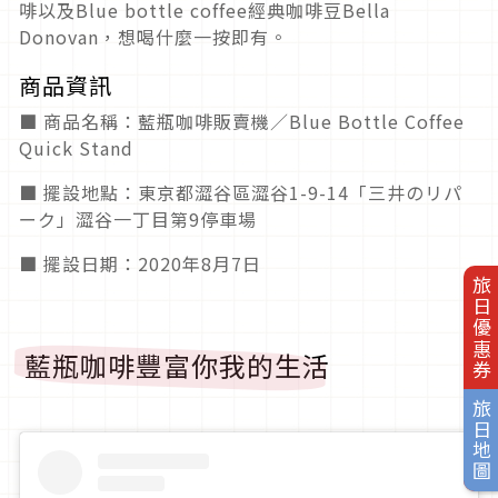
啡以及Blue bottle coffee經典咖啡豆Bella
Donovan，想喝什麼一按即有。
商品資訊
■ 商品名稱：藍瓶咖啡販賣機／Blue Bottle Coffee
Quick Stand
■ 擺設地點：東京都澀谷區澀谷1-9-14「三井のリパ
ーク」澀谷一丁目第9停車場
■ 擺設日期：2020年8月7日
旅日優惠券
藍瓶咖啡豐富你我的生活
旅日地圖