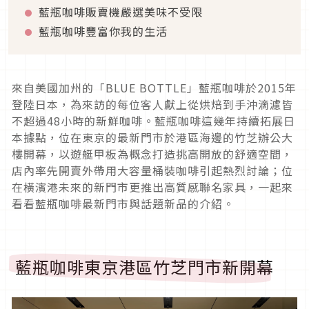
藍瓶咖啡販賣機嚴選美味不受限
藍瓶咖啡豐富你我的生活
來自美國加州的「BLUE BOTTLE」藍瓶咖啡於2015年
登陸日本，為來訪的每位客人獻上從烘焙到手沖滴濾皆
不超過48小時的新鮮咖啡。藍瓶咖啡這幾年持續拓展日
本據點，位在東京的最新門市於港區海邊的竹芝辦公大
樓開幕，以遊艇甲板為概念打造挑高開放的舒適空間，
店內率先開賣外帶用大容量桶裝咖啡引起熱烈討論；位
在橫濱港未來的新門市更推出高質感聯名家具，一起來
看看藍瓶咖啡最新門市與話題新品的介紹。
藍瓶咖啡東京港區竹芝門市新開幕