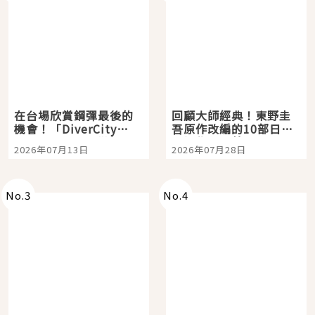
在台場欣賞鋼彈最後的
回顧大師經典！東野圭
機會！「DiverCity
吾原作改編的10部日本
Tokyo Plaza」搭船、
影視作品推薦
2026年07月13日
2026年07月28日
購物、美食及夜景，一
次全體驗
No.
3
No.
4