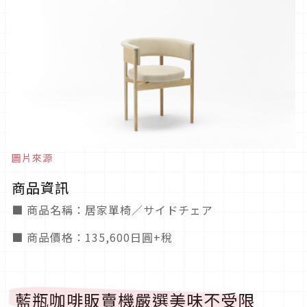
圖片來源
商品資訊
■ 商品名稱：居家單椅／サイドチェア
■ 商品價格：135,600日圓+稅
藍瓶咖啡販賣機嚴選美味不受限