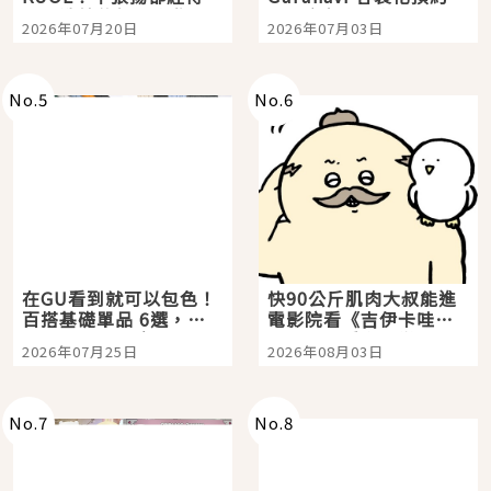
時間洗鍊的經典之作五
大都市餐廳，打造專屬
2026年07月20日
2026年07月03日
選
美食體驗！
No.
5
No.
6
在GU看到就可以包色！
快90公斤肌肉大叔能進
百搭基礎單品 6選，閉
電影院看《吉伊卡哇》
眼全收也不心疼
嗎？日本重金屬樂團
2026年07月25日
2026年08月03日
「打首」會長與nagano
老師一同給出了答案
No.
7
No.
8