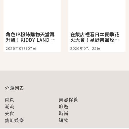
角色IP粉絲購物天堂再
在飯店裡看日本夏季花
升級！KIDDY LAND 原
火大會！星野集團煙火
宿店吉伊卡哇迎客，新
景觀飯店6選，讓你不用
2026年07月07日
2026年07月25日
開幕 OMOKADO 店3分
人擠人悠閒欣賞
即達
分類列表
首頁
美容保養
潮流
旅遊
美食
時尚
藝能娛樂
購物