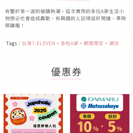
有鑒於第一波的搶購熱潮，這次實用的多拉A夢生活小
物想必也會造成轟動，有興趣的人記得設好鬧鐘，準時
預購喔！
Tags :
台灣7-ELEVEN
、
多啦A夢
、
期間限定
、
潮流
優惠券