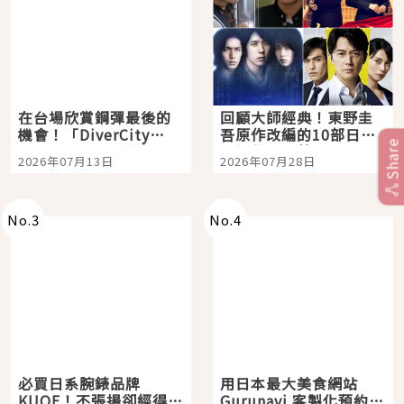
在台場欣賞鋼彈最後的
回顧大師經典！東野圭
機會！「DiverCity
吾原作改編的10部日本
Share
Tokyo Plaza」搭船、
影視作品推薦
2026年07月13日
2026年07月28日
購物、美食及夜景，一
次全體驗
No.
3
No.
4
必買日系腕錶品牌
用日本最大美食網站
KUOE！不張揚卻經得起
Gurunavi 客製化預約九