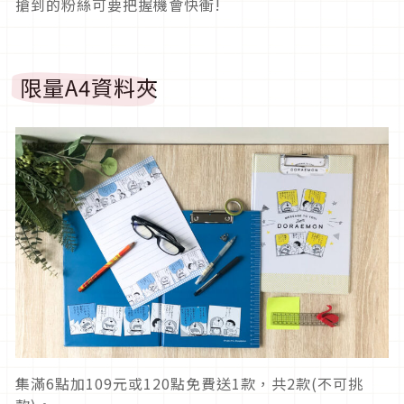
搶到的粉絲可要把握機會快衝!
限量A4資料夾
集滿6點加109元或120點免費送1款，共2款(不可挑