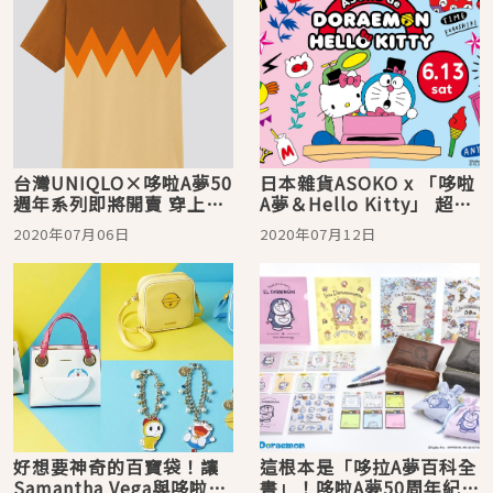
台灣UNIQLO×哆啦A夢50
日本雜貨ASOKO x 「哆啦
週年系列即將開賣 穿上這
A夢＆Hello Kitty」 超可
件UT印花T恤一秒變胖
愛原創設計非收不可
2020年07月06日
2020年07月12日
虎！
好想要神奇的百寶袋！讓
這根本是「哆拉A夢百科全
Samantha Vega與哆啦A
書」！哆啦A夢50周年紀念