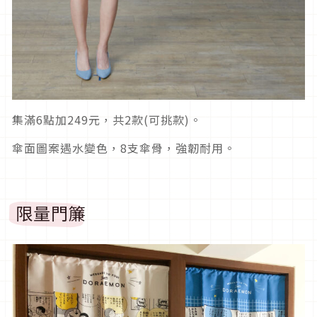
集滿6點加249元，共2款(可挑款)。
傘面圖案遇水變色，8支傘骨，強韌耐用。
限量門簾