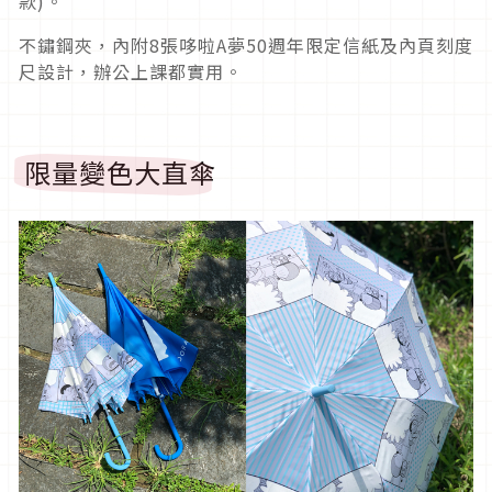
款)。
不鏽鋼夾，內附8張哆啦A夢50週年限定信紙及內頁刻度
尺設計，辦公上課都實用。
限量變色大直傘