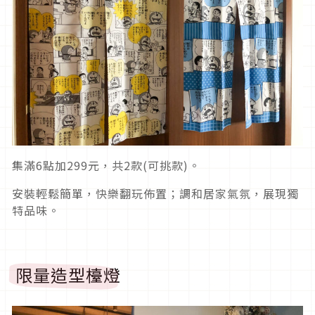
集滿6點加299元，共2款(可挑款)。
安裝輕鬆簡單，快樂翻玩佈置；調和居家氣氛，展現獨
特品味。
限量造型檯燈