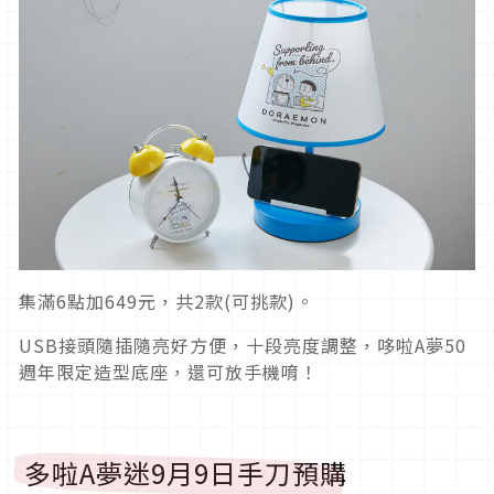
集滿6點加649元，共2款(可挑款)。
USB接頭隨插隨亮好方便，十段亮度調整，哆啦A夢50
週年限定造型底座，還可放手機唷！
多啦A夢迷9月9日手刀預購