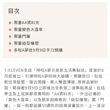
目次
限量A4資料夾
限量變色大直傘
限量門簾
限量造型檯燈
多啦A夢迷9月9日手刀預購
7-ELEVEN全店「哆啦A夢元氣新生活集點送」首波於8
月底推出，引爆哆啦A夢粉絲大搶購，預購首日，包括
軟性滑鼠墊、復古鬧鐘、單人雙面薄被..等商品被秒
殺。緊接著9月9日立即推出全新第二波集點商品，包括
學生及上班族都很實用的「A4資料夾」、外出必備的
「變色大直傘」以及居家超療癒的「造型檯燈」跟「門
簾」，每一款都延續50週年的經典漫畫設計，上一波沒