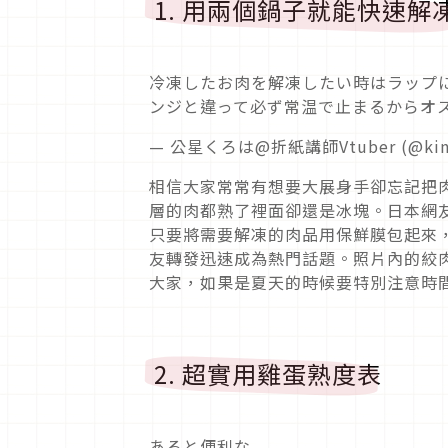
1. 用兩個鍋子就能快速解
冷凍したお肉を解凍したい時はラップ
ンジと違って必ず常温で止まるからオ
— 公星くろは@折紙講師Vtuber (@kinb
相信大家常常有想要大展身手卻忘記把
層的肉都熟了裡面卻還是冰塊。日本網友@k
只要將需要解凍的肉品用保鮮膜包起來
友轉發迅速成為熱門話題。照片內的絞
大家，如果是夏天的時候要特別注意時
2. 超實用雞蛋熟度表
あると便利な