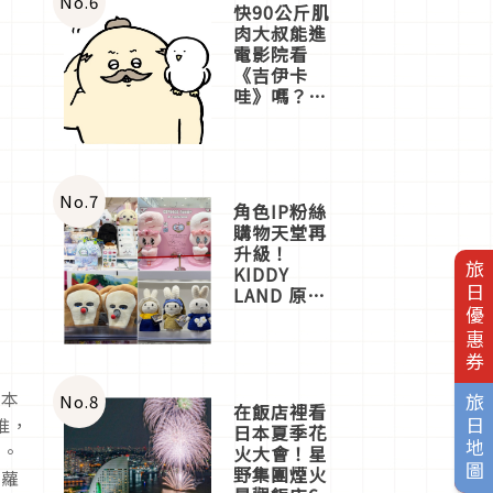
No.
6
快90公斤肌
肉大叔能進
電影院看
《吉伊卡
哇》嗎？日
本重金屬樂
團「打首」
會長與
nagano老師
一同給出了
No.
7
角色IP粉絲
答案
購物天堂再
升級！
旅日優惠券
KIDDY
LAND 原宿
店吉伊卡哇
迎客，新開
幕
OMOKADO
日本
店3分即達
No.
8
旅日地圖
在飯店裡看
推，
日本夏季花
成。
火大會！星
野集團煙火
紅蘿