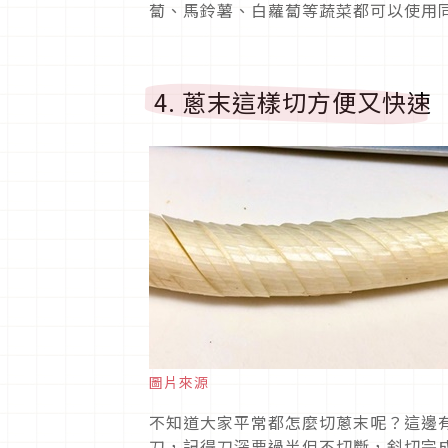
蔔、馬鈴薯、白蘿蔔等蔬菜都可以使用
4. 蔥末這樣切方便又快速
圖片來源
不知道大家平常都怎麼切蔥末呢？這邊
刀，記得刀深要過半但不切斷，斜切完