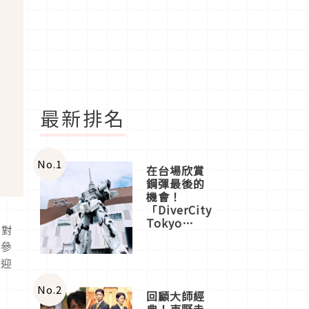
最新排名
No.
1
在台場欣賞
鋼彈最後的
機會！
「DiverCity
Tokyo
。對
Plaza」搭
家參
船、購物、
美食及夜
能迎
景，一次全
體驗
No.
2
回顧大師經
典！東野圭