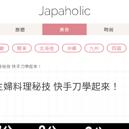
旅遊
美食
時尚
畿
關東
北海道
沖繩
九州
四國
理秘技 快手刀學起來！
主婦料理秘技 快手刀學起來！