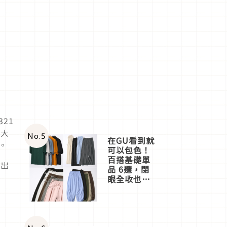
21
薦大
No.
5
在GU看到就
。
可以包色！
百搭基礎單
撈出
品 6選，閉
眼全收也不
心疼