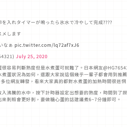
を入れタイマーが鳴ったら氷水で冷やして完成????
スメします
しいなぁ
pic.twitter.com/lq72af7xJ6
4321)
July 25, 2020
很容易判斷熟度但是水煮蛋可就難了。日本網友@HG76543
水煮蛋狀況為如何，還跟大家說這個幾乎一輩子都會用到推
千多位網友轉發，看來大家真的都對水煮蛋的加熱時間很迷惘
放入沸騰的水中，按下計時器設定出想要的熟度，時間到了
來剝殼會更好剝，要做糖心蛋的話建議煮6~7分鐘即可。