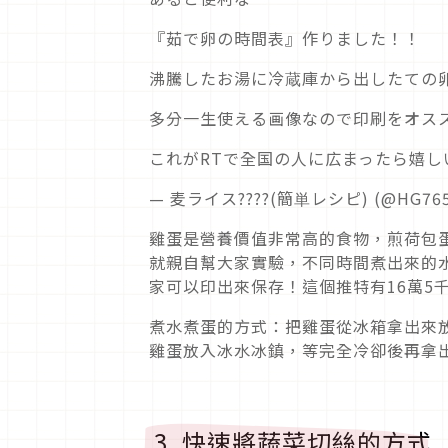
『茹で卵の時間表』作りました！！
沸騰したお湯に冷蔵庫から出したての卵
多分一生使える画像なので印刷をオス
これがRTで全国の人に広まったら嬉
— 麦ライス????(簡単レシピ) (@HG765
雞蛋是營養價值非常高的食物，煎荷包蛋
就親自幫大家實驗，不同時間煮出來的
家可以印出來保存！這個推特有16萬5
煮水煮蛋的方式：把雞蛋從冰箱拿出來
雞蛋放入冰水冰鎮，等完全冷卻後再拿出
3. 快速將蔬菜切絲的方式