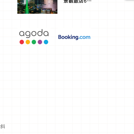
景觀飯店6
選，讓你不
用人擠人悠
閒欣賞
劃斜