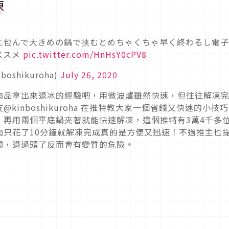
凍
に包んで大きめの鍋で挟むとめちゃくちゃ早く終わるし電
ススメ
pic.twitter.com/HnHsY0cPV8
oshikuroha)
July 26, 2020
肉品拿出來退冰的經驗吧，用微波爐雖然快速，但往往解凍
inboshikuroha 在推特教大家一個省錢又快速的小技
，再用兩個平底鍋夾著就能快速解凍，這個推特有3萬4千多
肉只花了10分鐘就解凍完成真的是方便又迅速！不過推主也
間，退過頭了反而會有變質的危險。