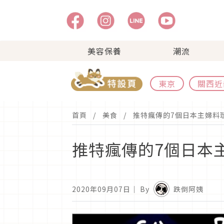
美容保養
潮流
東京
關西近
首頁
美食
推特瘋傳的7個日本主婦料
推特瘋傳的7個日本
2020年09月07日
｜ By
跌倒阿姨