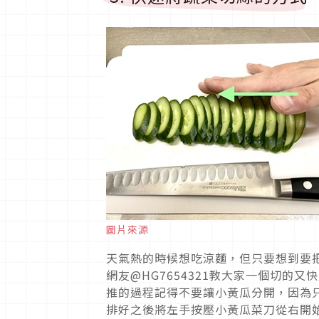
圖片來源
天氣熱的時候想吃涼麵，但只要想到要
網友@HG7654321教大家一個切
推的過程記得不要讓小黃瓜分開，因為
排好之後將左手按壓小黃瓜菜刀從右開