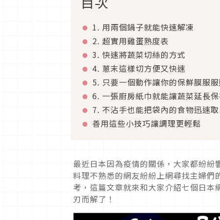
目次
1. 用兩個鍋子就能快速解凍
2. 超實用雞蛋熟度表
3. 快速將蔬菜切絲的方式
4. 蔥末這樣切方便又快速
5. 只要一個動作讓你的保鮮膜服
6. 一張廚房紙巾就能讓蔬菜延長保
7. 不沾手也能把袋內的食物迅速取
善用這些小技巧讓調理更輕鬆
最近日本因為疫情的關係，大家都紛紛響應
料理不熟悉的網友紛紛上網尋找主婦們
考，這篇文章就來和大家介紹七個日本
刃而解了！