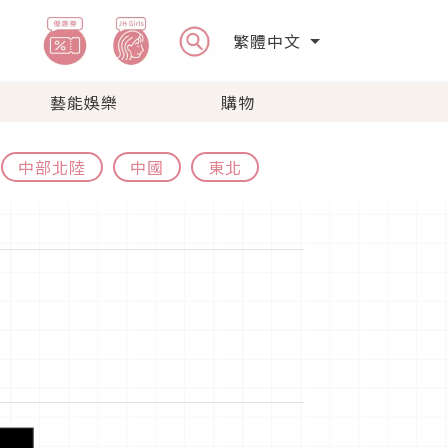
繁體中文
藝能娛樂
購物
中部北陸
中國
東北