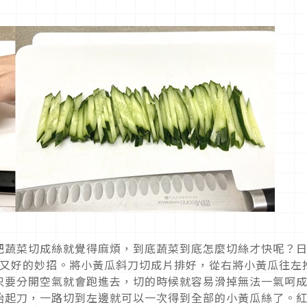
把蔬菜切成絲就覺得麻煩，到底蔬菜到底怎麼切絲才快呢？
的又快又好的妙招。將小黃瓜斜刀切成片排好，從右將小黃瓜往左
只要分開空氣就會跑進去，切的時候就容易滑掉無法一氣呵
始起刀，一路切到左邊就可以一次得到全部的小黃瓜絲了。