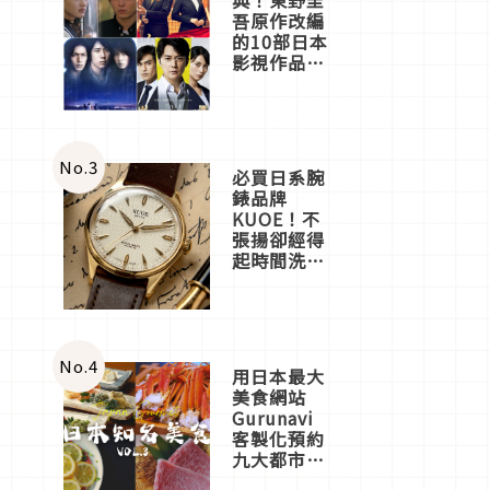
吾原作改編
的10部日本
影視作品推
薦
No.
3
必買日系腕
錶品牌
KUOE！不
張揚卻經得
起時間洗鍊
的經典之作
五選
No.
4
用日本最大
美食網站
Gurunavi
客製化預約
九大都市餐
廳，打造專