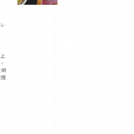
屬美食體
驗！
子レ
完上
巧，
位網
提醒