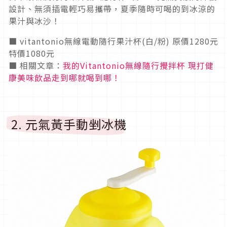
設計、無須插電輕巧易攜帶，夏季隨時可喝的到冰涼的
果汁與冰沙！
■ vitantonio無線電動隨行果汁杯(白/粉) 原價1280元
特價1080元
■ 相關文章：
我的Vitantonio無線隨行攪拌杯 現打健
康美味飲品走到哪就喝到哪！
2. 元氣黃手動剉冰機