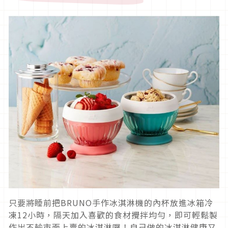
只要將睡前把BRUNO手作冰淇淋機的內杯放進冰箱冷
凍12小時，隔天加入喜歡的食材攪拌均勻，即可輕鬆製
作出不輸市面上賣的冰淇淋囉！自己做的冰淇淋健康又