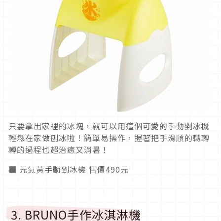
只要拿出家裡的冰塊，就可以用這個可愛的手動剉冰機
輕鬆在家做刨冰啦！簡單易操作，握著把手滑順的轉轉
轉的過程也超治癒又消暑！
■ 元氣黃手動剉冰機 售價490元
3. BRUNO手作冰淇淋機