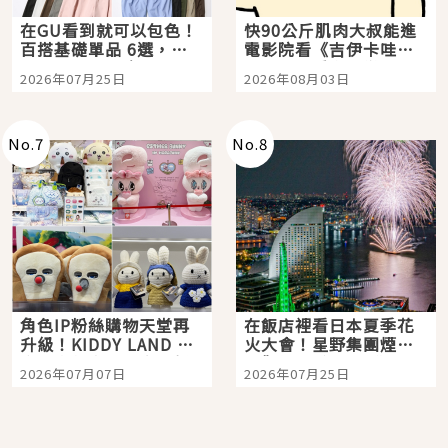
在GU看到就可以包色！
快90公斤肌肉大叔能進
百搭基礎單品 6選，閉
電影院看《吉伊卡哇》
眼全收也不心疼
嗎？日本重金屬樂團
2026年07月25日
2026年08月03日
「打首」會長與nagano
老師一同給出了答案
No.
7
No.
8
角色IP粉絲購物天堂再
在飯店裡看日本夏季花
升級！KIDDY LAND 原
火大會！星野集團煙火
宿店吉伊卡哇迎客，新
景觀飯店6選，讓你不用
2026年07月07日
2026年07月25日
開幕 OMOKADO 店3分
人擠人悠閒欣賞
即達