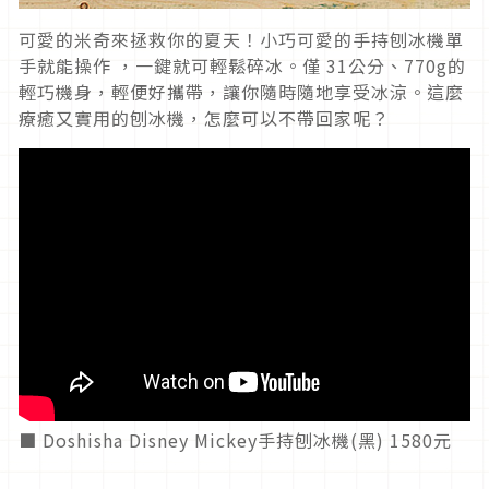
可愛的米奇來拯救你的夏天！小巧可愛的手持刨冰機單
手就能操作 ，一鍵就可輕鬆碎冰。僅 31公分、770g的
輕巧機身，輕便好攜帶，讓你隨時隨地享受冰涼。這麼
療癒又實用的刨冰機，怎麼可以不帶回家呢？
■ Doshisha Disney Mickey手持刨冰機(黑) 1580元