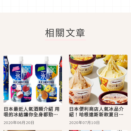
相關文章
日本最近人氣酒類介紹 用
日本便利商店人氣冰品介
吸的冰結讓你全身都勁涼
紹！哈根達斯新款夏日義
暢快！
式冰淇淋系列讓人看了口
2020年06月20日
2020年07月10日
水直流