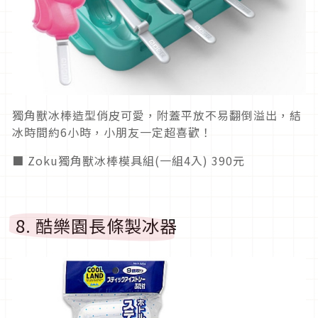
獨角獸冰棒造型俏皮可愛，附蓋平放不易翻倒溢出，結
冰時間約6小時，小朋友一定超喜歡！
■ Zoku獨角獸冰棒模具組(一組4入) 390元
8. 酷樂園長條製冰器