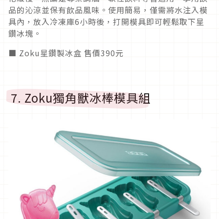
品的沁涼並保有飲品風味。使用簡易，僅需將水注入模
具內，放入冷凍庫6小時後，打開模具即可輕鬆取下星
鑽冰塊。
■ Zoku星鑽製冰盒 售價390元
7. Zoku獨角獸冰棒模具組