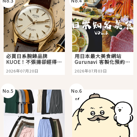
No.
3
No.
4
必買日系腕錶品牌
用日本最大美食網站
KUOE！不張揚卻經得起
Gurunavi 客製化預約九
時間洗鍊的經典之作五
大都市餐廳，打造專屬
2026年07月20日
2026年07月03日
選
美食體驗！
No.
5
No.
6