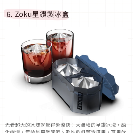
6. Zoku星鑽製冰盒
光看超大的冰塊就覺得超涼快！大體積的星鑽冰塊，融
化緩慢，無論是專業調酒、軟性飲料等皆適用，享用飲