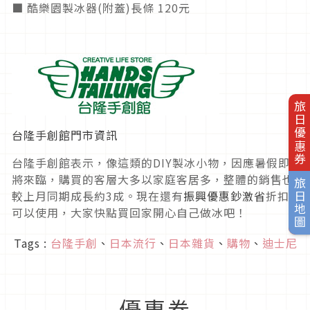
■ 酷樂園製冰器(附蓋)長條 120元
旅日優惠券
台隆手創館門市資訊
台隆手創館表示，像這類的DIY製冰小物，因應暑假即
將來臨，購買的客層大多以家庭客居多，整體的銷售也
旅日地圖
較上月同期成長約3成。現在還有
振興優惠鈔激省
折扣
可以使用，大家快點買回家開心自己做冰吧！
Tags :
台隆手創
、
日本流行
、
日本雜貨
、
購物
、
迪士尼
優惠券