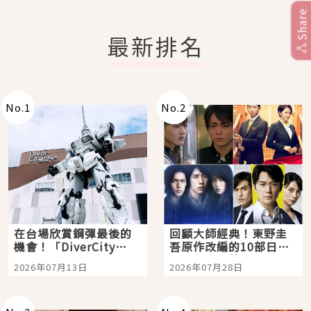
Share
最新排名
No.
1
No.
2
在台場欣賞鋼彈最後的
回顧大師經典！東野圭
機會！「DiverCity
吾原作改編的10部日本
Tokyo Plaza」搭船、
影視作品推薦
2026年07月13日
2026年07月28日
購物、美食及夜景，一
次全體驗