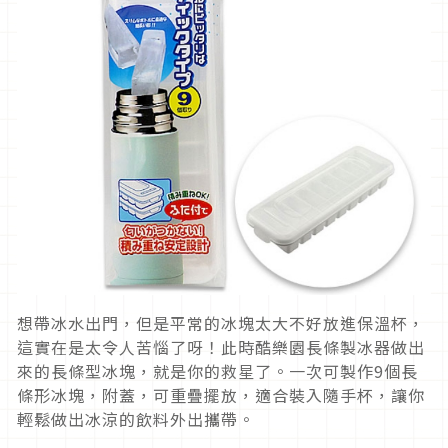
想帶冰水出門，但是平常的冰塊太大不好放進保溫杯，
這實在是太令人苦惱了呀！此時酷樂園長條製冰器做出
來的長條型冰塊，就是你的救星了。一次可製作9個長
條形冰塊，附蓋，可重疊擺放，適合裝入隨手杯，讓你
輕鬆做出冰涼的飲料外出攜帶。