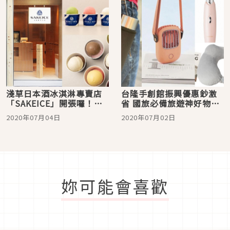
淺草日本酒冰淇淋專賣店
台隆手創館振興優惠鈔激
「SAKEICE」開張囉！穿
省 國旅必備旅遊神好物火
著和服優雅地享受專屬於
速購入！
2020年07月04日
2020年07月02日
大人的快樂
妳可能會喜歡