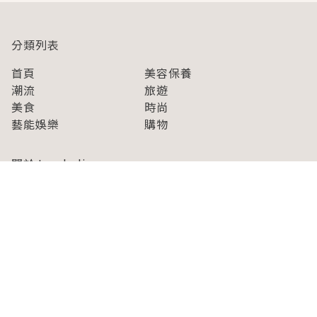
分類列表
首頁
美容保養
潮流
旅遊
美食
時尚
藝能娛樂
購物
關於Japaholic
關於我們
免責事項
寫手招募
Japaholic Girls招募
廣告、合作洽談
關鍵字列表
お問い合わせ