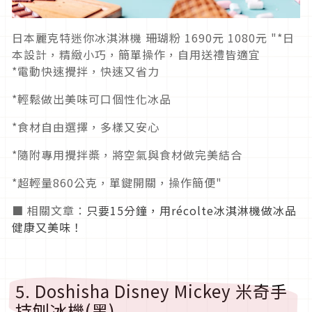
日本麗克特迷你冰淇淋機 珊瑚粉 1690元 1080元 "*日
本設計，精緻小巧，簡單操作，自用送禮皆適宜
*電動快速攪拌，快速又省力
*輕鬆做出美味可口個性化冰品
*食材自由選擇，多樣又安心
*隨附專用攪拌槳，將空氣與食材做完美結合
*超輕量860公克，單鍵開關，操作簡便"
■ 相關文章：
只要15分鐘，用récolte冰淇淋機做冰品
健康又美味！
5. Doshisha Disney Mickey 米奇手
持刨冰機(黑)