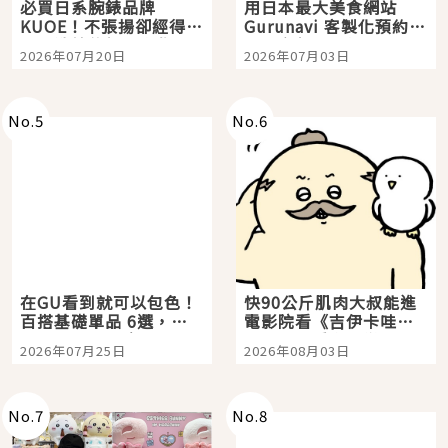
必買日系腕錶品牌
用日本最大美食網站
KUOE！不張揚卻經得起
Gurunavi 客製化預約九
時間洗鍊的經典之作五
大都市餐廳，打造專屬
2026年07月20日
2026年07月03日
選
美食體驗！
No.
5
No.
6
在GU看到就可以包色！
快90公斤肌肉大叔能進
百搭基礎單品 6選，閉
電影院看《吉伊卡哇》
眼全收也不心疼
嗎？日本重金屬樂團
2026年07月25日
2026年08月03日
「打首」會長與nagano
老師一同給出了答案
No.
7
No.
8