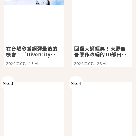
在台場欣賞鋼彈最後的
回顧大師經典！東野圭
機會！「DiverCity
吾原作改編的10部日本
Tokyo Plaza」搭船、
影視作品推薦
2026年07月13日
2026年07月28日
購物、美食及夜景，一
次全體驗
No.
3
No.
4