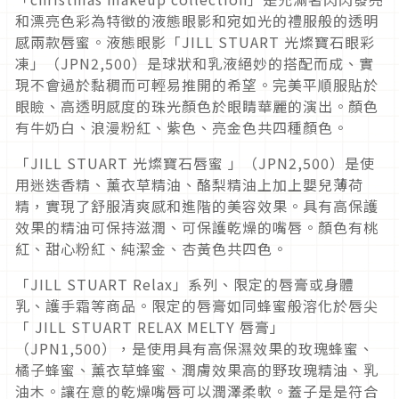
和漂亮色彩為特徵的液態眼影和宛如光的禮服般的透明
感兩款唇蜜。液態眼影「JILL STUART 光燦寶石眼彩
凍」（JPN2,500）是球狀和乳液絕妙的搭配而成、實
現不會過於黏稠而可輕易推開的希望。完美平順服貼於
眼瞼、高透明感度的珠光顏色於眼睛華麗的演出。顏色
有牛奶白、浪漫粉紅、紫色、亮金色共四種顏色。
「JILL STUART 光燦寶石唇蜜 」（JPN2,500）是使
用迷迭香精、薰衣草精油、酪梨精油上加上嬰兒薄荷
精，實現了舒服清爽感和進階的美容效果。具有高保護
效果的精油可保持滋潤、可保護乾燥的嘴唇。顏色有桃
紅、甜心粉紅、純潔金、杏黃色共四色。
「JILL STUART Relax」系列、限定的唇膏或身體
乳、護手霜等商品。限定的唇膏如同蜂蜜般溶化於唇尖
「 JILL STUART RELAX MELTY 唇膏」
（JPN1,500），是使用具有高保濕效果的玫瑰蜂蜜、
橘子蜂蜜、薰衣草蜂蜜、潤膚效果高的野玫瑰精油、乳
油木。讓在意的乾燥嘴唇可以潤澤柔軟。蓋子是是符合