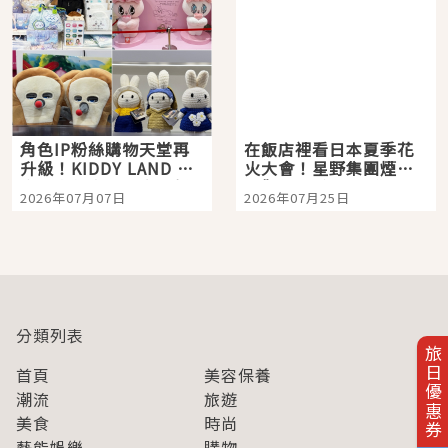
角色IP粉絲購物天堂再
在飯店裡看日本夏季花
升級！KIDDY LAND 原
火大會！星野集團煙火
宿店吉伊卡哇迎客，新
景觀飯店6選，讓你不用
2026年07月07日
2026年07月25日
開幕 OMOKADO 店3分
人擠人悠閒欣賞
即達
分類列表
旅日優惠券
首頁
美容保養
潮流
旅遊
美食
時尚
藝能娛樂
購物