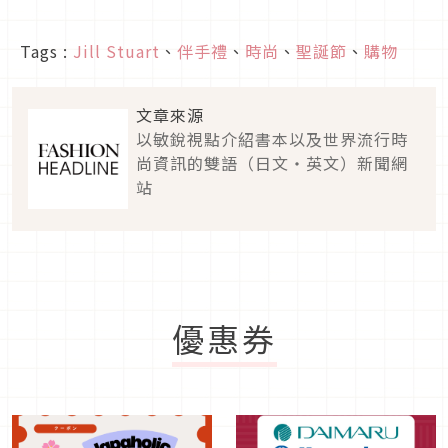
Tags :
Jill Stuart
、
伴手禮
、
時尚
、
聖誕節
、
購物
文章來源
以敏銳視點介紹書本以及世界流行時
尚資訊的雙語（日文・英文）新聞網
站
優惠券