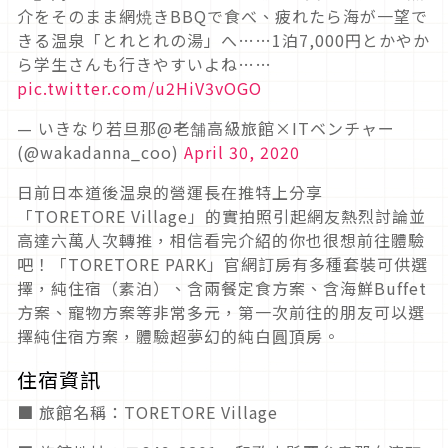
介をそのまま網焼きBBQで食べ、疲れたら海が一望で
きる温泉「とれとれの湯」へ……1泊7,000円とかやか
ら学生さんも行きやすいよね……
pic.twitter.com/u2HiV3vOGO
— いきなり若旦那@老舗高級旅館×ITベンチャー
(@wakadanna_coo)
April 30, 2020
日前日本道後温泉的營運長在推特上分享
「TORETORE Village」的實拍照引起網友熱烈討論並
高達六萬人次轉推，相信看完介紹的你也很想前往體驗
吧！「TORETORE PARK」官網訂房有多種套裝可供選
擇，純住宿（素泊）、含兩餐定食方案、含海鮮Buffet
方案、寵物方案等非常多元，第一次前往的朋友可以選
擇純住宿方案，體驗超夢幻的純白圓頂房。
住宿資訊
■ 旅館名稱：TORETORE Village