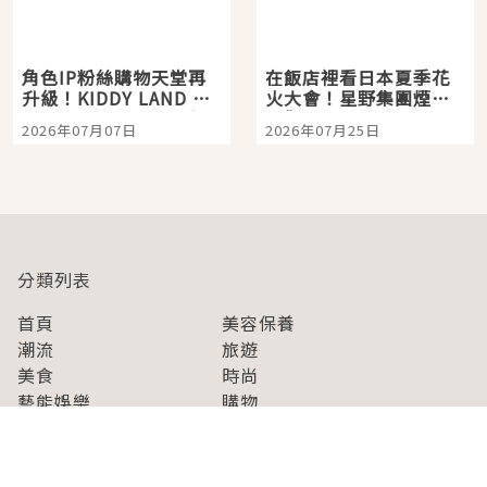
角色IP粉絲購物天堂再
在飯店裡看日本夏季花
升級！KIDDY LAND 原
火大會！星野集團煙火
宿店吉伊卡哇迎客，新
景觀飯店6選，讓你不用
2026年07月07日
2026年07月25日
開幕 OMOKADO 店3分
人擠人悠閒欣賞
即達
分類列表
首頁
美容保養
潮流
旅遊
美食
時尚
藝能娛樂
購物
關於Japaholic