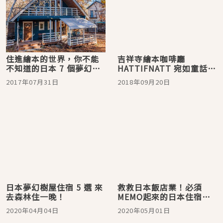
住進繪本的世界，你不能
吉祥寺繪本咖啡廳
不知道的日本 7 個夢幻住
HATTIFNATT 宛如童話世
宿
界 赤子之心瞬間復甦！
2017年07月31日
2018年09月20日
日本夢幻樹屋住宿 5 選 來
救救日本飯店業！必須
去森林住一晚！
MEMO起來的日本住宿推
薦 上篇
2020年04月04日
2020年05月01日