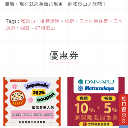
體驗，現在就來為自己規畫一趟和歌山之旅吧！
Tags :
和歌山
、
推特話題
、
旅遊
、
日本推薦住宿
、
日本
話題
、
關西
、
47和歌山
優惠券
旅日優惠券