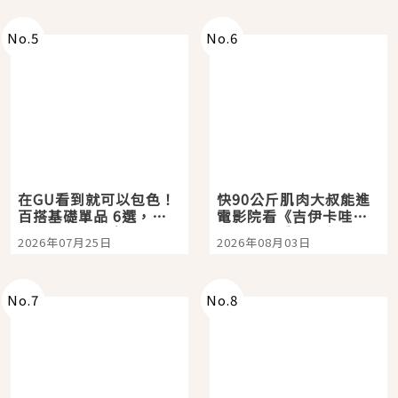
No.
5
No.
6
在GU看到就可以包色！
快90公斤肌肉大叔能進
百搭基礎單品 6選，閉
電影院看《吉伊卡哇》
眼全收也不心疼
嗎？日本重金屬樂團
2026年07月25日
2026年08月03日
「打首」會長與nagano
老師一同給出了答案
No.
7
No.
8