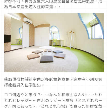
計都不同，備有五至六人的房型且全區皆是禁菸房，成
為日本家庭出遊入住的首選，，
熊貓住宿村莊的室內走多彩童趣風格，家中有小朋友選
擇熊貓房入住準沒錯。
ココ何処やと思う？……なんと和歌山なんや……とれ
とれビレッジ……白浜のリゾート施設『とれとれパー
ク』内にあって、「とれとれ市場」で買った新鮮な魚