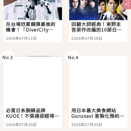
在台場欣賞鋼彈最後的
回顧大師經典！東野圭
機會！「DiverCity
吾原作改編的10部日本
Tokyo Plaza」搭船、
影視作品推薦
2026年07月13日
2026年07月28日
購物、美食及夜景，一
次全體驗
No.
3
No.
4
必買日系腕錶品牌
用日本最大美食網站
KUOE！不張揚卻經得起
Gurunavi 客製化預約九
時間洗鍊的經典之作五
大都市餐廳，打造專屬
2026年07月20日
2026年07月03日
選
美食體驗！