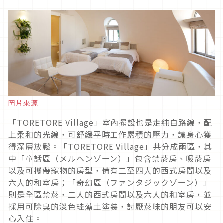
圖片來源
「TORETORE Village」室內擺設也是走純白路線，配
上柔和的光線，可舒緩平時工作累積的壓力，讓身心獲
得深層放鬆。「TORETORE Village」共分成兩區，其
中「童話區（メルヘンゾーン）」包含禁菸房、吸菸房
以及可攜帶寵物的房型，備有二至四人的西式房間以及
六人的和室房；「奇幻區（ファンタジックゾーン）」
則是全區禁菸，二人的西式房間以及六人的和室房，並
採用可除臭的淡色珪藻土塗装，討厭菸味的朋友可以安
心入住。