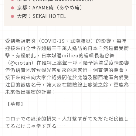
京都：AYAME庵（あやめ庵）
大阪：SEKAI HOTEL
受到新冠肺炎（COVID-19、武漢肺炎）的影響，每年
迎接來自全世界超過三千萬人造訪的日本自然是備受衝
擊。有鑑於此，日本媒體milieu的編輯長塩谷舞
（@ciotan）在推特上高聲一呼，給予這些受疫情影響
但仍踏實地等候觀光客到來的店家們一個宣傳的機會。
接下來就來向大家介紹幾間位於北陸及關西地區內備受
注目的飯店名冊，讓大家在體驗線上旅遊之餘，更能為
未來做出縝密的計畫！
【募集】
コロナでの経済的損失、大打撃すぎてただただ傍観し
てるだけじゃ辛すぎる……