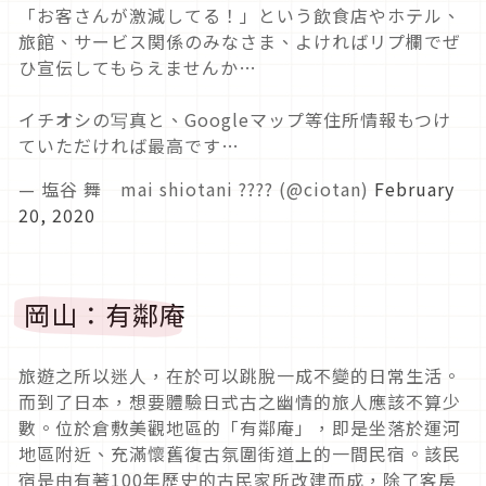
「お客さんが激減してる！」という飲食店やホテル、
旅館、サービス関係のみなさま、よければリプ欄でぜ
ひ宣伝してもらえませんか…
イチオシの写真と、Googleマップ等住所情報もつけ
ていただければ最高です…
— 塩谷 舞 mai shiotani ???? (@ciotan)
February
20, 2020
岡山：有鄰庵
旅遊之所以迷人，在於可以跳脫一成不變的日常生活。
而到了日本，想要體驗日式古之幽情的旅人應該不算少
數。位於倉敷美觀地區的「有鄰庵」，即是坐落於運河
地區附近、充滿懷舊復古氛圍街道上的一間民宿。該民
宿是由有著100年歷史的古民家所改建而成，除了客房