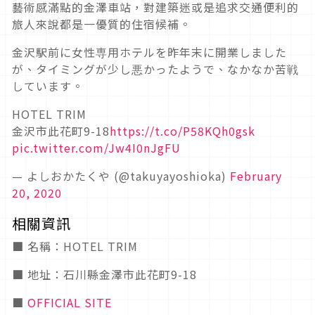
藝術感滿點的金澤車站，對建築迷或是追求交通便利的
旅人來說都是一優質的住宿候補。
金沢駅前に女性専用ホテルを昨年末に開業しました
が、タイミングが少し悪かったようで、なかなか苦戦
しています。
HOTEL TRIM
金沢市此花町9-18
https://t.co/P58KQh0gsk
pic.twitter.com/Jw4I0nJgFU
— よしおかたくや (@takuyayoshioka)
February
20, 2020
相關資訊
■ 名稱：HOTEL TRIM
■ 地址：石川縣金澤市此花町9-18
■
OFFICIAL SITE