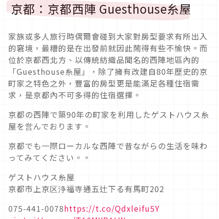
京都：京都西陣 Guesthouse糸屋
家族或多人旅行時偶爾會碰到大家對房型要求有所出入
的窘境，最糟的是在出發前就因此鬧得有些不愉快。而
位於京都西北方、以傳統紡織品聞名的西陣地區內的
「Guesthouse糸屋」，除了擁有改建自80年歷史的京
町家之特色之外，豐富的房型更是能滿足各種住宿需
求，是京都內不可多得的住宿選擇。
京都の西陣で築90年の町家を利用したゲストハウス糸
屋を営んでおります。
京都でも一際ローカルな西陣で昔ながらの生活を味わ
ってみてください。。
ゲストハウス糸屋
京都市上京区浄福寺通五辻下る有馬町202
075-441-0078
https://t.co/Qdxleifu5Y