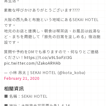
常生活。
素敵な呼びかけありがとうございます????
大阪の西九条と布施という地域にあるSEKAI HOTEL
です。
地元のお店と連携し、朝食は喫茶店、お風呂は銭湯な
ど、まちを周遊して「旅先の日常を楽しめる」宿泊施
設です。
質問や予約をDMでも承りますので、何なりとご連絡
ください！
https://t.co/u9LSoFzI3G
pic.twitter.com/IZakoARHAb
— 小林 昂太 | SEKAI HOTEL (@kota_koba)
February 21, 2020
相關資訊
■ 名稱：SEKAI HOTEL
■ 地址：大阪市此花區西九条1-4-16