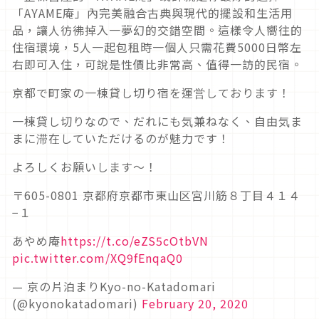
「AYAME庵」內完美融合古典與現代的擺設和生活用
品，讓人彷彿掉入一夢幻的交錯空間。這樣令人嚮往的
住宿環境，5人一起包租時一個人只需花費5000日幣左
右即可入住，可說是性價比非常高、值得一訪的民宿。
京都で町家の一棟貸し切り宿を運営しております！
一棟貸し切りなので、だれにも気兼ねなく、自由気ま
まに滞在していただけるのが魅力です！
よろしくお願いします～！
〒605-0801 京都府京都市東山区宮川筋８丁目４１４
−１
あやめ庵
https://t.co/eZS5cOtbVN
pic.twitter.com/XQ9fEnqaQ0
— 京の片泊まりKyo-no-Katadomari
(@kyonokatadomari)
February 20, 2020