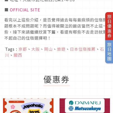
■
OFFICIAL SITE
旅日優惠券
看完以上這些介紹，是否覺得過去每每最麻煩的住宿問
題根本不成問題呢？而值得被關注的飯店當然不止這一
些，接下來請繼續欣賞
下篇
，看還有哪些不去走訪就對
不起自己的住宿選擇吧！
旅日地圖
Tags :
京都
、
大阪
、
岡山
、
旅遊
、
日本住宿推薦
、
石
川
、
關西
優惠券