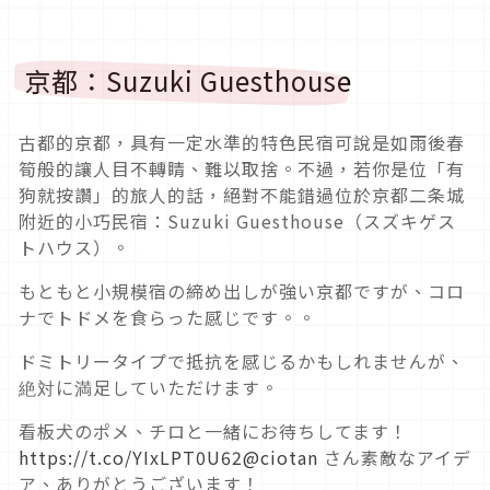
京都：Suzuki Guesthouse
古都的京都，具有一定水準的特色民宿可說是如雨後春
筍般的讓人目不轉睛、難以取捨。不過，若你是位「有
狗就按讚」的旅人的話，絕對不能錯過位於京都二条城
附近的小巧民宿：Suzuki Guesthouse（スズキゲス
トハウス）。
もともと小規模宿の締め出しが強い京都ですが、コロ
ナでトドメを食らった感じです。。
ドミトリータイプで抵抗を感じるかもしれませんが、
絶対に満足していただけます。
看板犬のポメ、チロと一緒にお待ちしてます！
https://t.co/YIxLPT0U62
@ciotan
さん素敵なアイデ
ア、ありがとうございます！