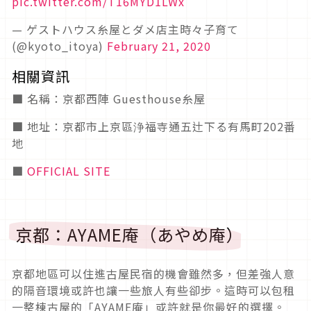
pic.twitter.com/T16MYD1LWx
— ゲストハウス糸屋とダメ店主時々子育て
(@kyoto_itoya)
February 21, 2020
相關資訊
■ 名稱：京都西陣 Guesthouse糸屋
■ 地址：京都市上京區浄福寺通五辻下る有馬町202番
地
■
OFFICIAL SITE
京都：AYAME庵（あやめ庵）
京都地區可以住進古屋民宿的機會雖然多，但差強人意
的隔音環境或許也讓一些旅人有些卻步。這時可以包租
一整棟古屋的「AYAME庵」或許就是你最好的選擇。