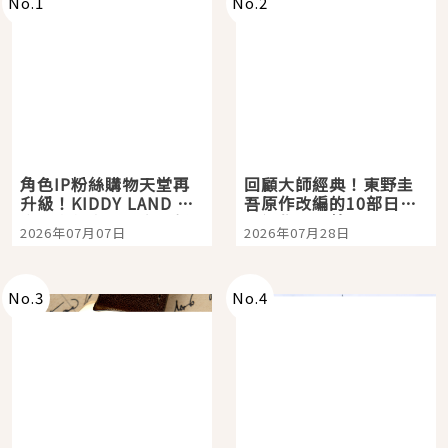
No.
1
No.
2
角色IP粉絲購物天堂再
回顧大師經典！東野圭
升級！KIDDY LAND 原
吾原作改編的10部日本
宿店吉伊卡哇迎客，新
影視作品推薦
2026年07月07日
2026年07月28日
開幕 OMOKADO 店3分
即達
No.
3
No.
4