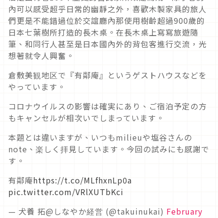
內可以感受超乎日常的幽靜之外，喜歡木製家具的旅人
們更是不能錯過位於交誼廳內那使用樹齡超過900歲的
日本七葉樹所打造的長木桌。在長木桌上寫寫旅遊隨
筆、和同行人甚至是日本國內外的背包客進行交流，光
想著就令人興奮。
倉敷美観地区で『有鄰庵』というゲストハウスなどを
やっています。
コロナウイルスの影響は確実にあり、ご宿泊予定の方
もキャンセルが相次いでしまっています。
本題とは違いますが、いつもmilieuや塩谷さんの
note、楽しく拝見しています。今回の試みにも感謝で
す。
有鄰庵
https://t.co/MLfhxnLp0a
pic.twitter.com/VRlXUTbKci
— 犬養 拓@しなやか経営 (@takuinukai)
February