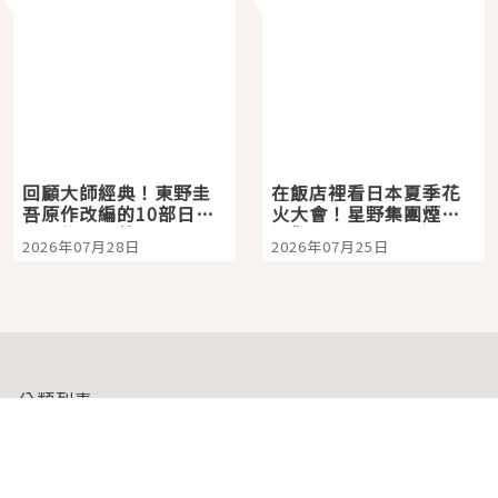
回顧大師經典！東野圭
在飯店裡看日本夏季花
吾原作改編的10部日本
火大會！星野集團煙火
影視作品推薦
景觀飯店6選，讓你不用
2026年07月28日
2026年07月25日
人擠人悠閒欣賞
分類列表
首頁
美容保養
潮流
旅遊
美食
時尚