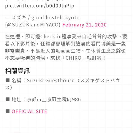
pic.twitter.com/b0d0JlnPip
— スズキ / good hostels kyoto
(@SUZUKIandMIYACO)
February 21, 2020
在這裡，即可邊Check-in邊享受來自毛茸茸的攻擊。觀
看以下影片後，任誰都會理解到這裏的看門博美是一隻
非常盡責、平易近人的毛茸茸生物。在休養生息之餘也
不忘要吸狗的時候，來找「CHIRO」就對啦！
相關資訊
■ 名稱：Suzuki Guesthouse（スズキゲストハウ
ス）
■ 地址：京都市上京區主稅町986
■
OFFICIAL SITE