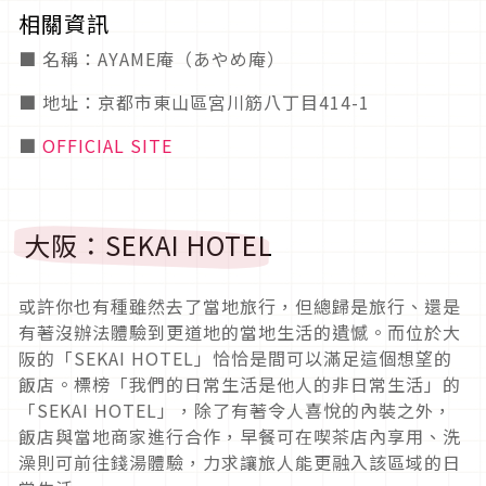
相關資訊
■ 名稱：AYAME庵（あやめ庵）
■ 地址：京都市東山區宮川筋八丁目414-1
■
OFFICIAL SITE
大阪：SEKAI HOTEL
或許你也有種雖然去了當地旅行，但總歸是旅行、還是
有著沒辦法體驗到更道地的當地生活的遺憾。而位於大
阪的「SEKAI HOTEL」恰恰是間可以滿足這個想望的
飯店。標榜「我們的日常生活是他人的非日常生活」的
「SEKAI HOTEL」，除了有著令人喜悅的內裝之外，
飯店與當地商家進行合作，早餐可在喫茶店內享用、洗
澡則可前往錢湯體驗，力求讓旅人能更融入該區域的日