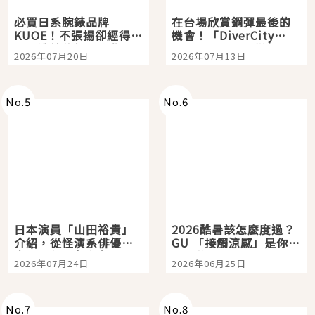
必買日系腕錶品牌
在台場欣賞鋼彈最後的
KUOE！不張揚卻經得起
機會！「DiverCity
時間洗鍊的經典之作五
Tokyo Plaza」搭船、
2026年07月20日
2026年07月13日
選
購物、美食及夜景，一
次全體驗
No.
5
No.
6
日本演員「山田裕貴」
2026酷暑該怎麼度過？
介紹，從怪演系俳優走
GU 「接觸涼感」是你的
向國民級日劇主角
夏日救星
2026年07月24日
2026年06月25日
No.
7
No.
8