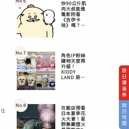
No.
6
快90公斤肌
肉大叔能進
電影院看
《吉伊卡
哇》嗎？日
本重金屬樂
團「打首」
會長與
nagano老師
一同給出了
No.
7
角色IP粉絲
答案
購物天堂再
升級！
旅日優惠券
KIDDY
LAND 原宿
店吉伊卡哇
迎客，新開
幕
OMOKADO
店3分即達
No.
8
旅日地圖
在飯店裡看
入住
日本夏季花
火大會！星
野集團煙火