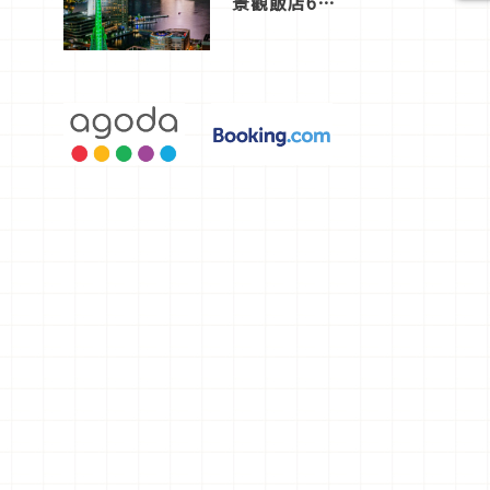
景觀飯店6
選，讓你不
用人擠人悠
閒欣賞