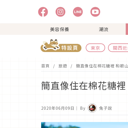
美容保養
潮流
東京
關西近
首頁
旅遊
簡直像住在棉花糖裡 和歌山T
簡直像住在棉花糖裡 和
2020年06月09日
｜ By
兔子說