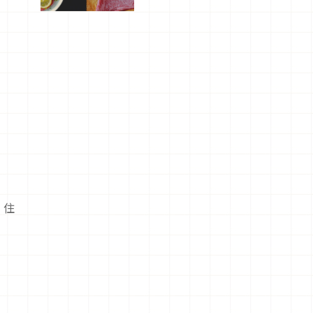
屬美食體
驗！
，住