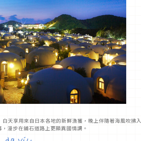
也是超美，白天享用來自日本各地的新鮮漁獲，晚上伴隨著海風吹拂
幕，漫步在鋪石道路上更顯異國情調。