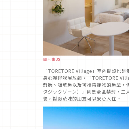
圖片來源
「TORETORE Village」室內
身心獲得深層放鬆。「TORETORE V
菸房、吸菸房以及可攜帶寵物的房型，
タジックゾーン）」則是全區禁菸，二
装，討厭菸味的朋友可以安心入住。