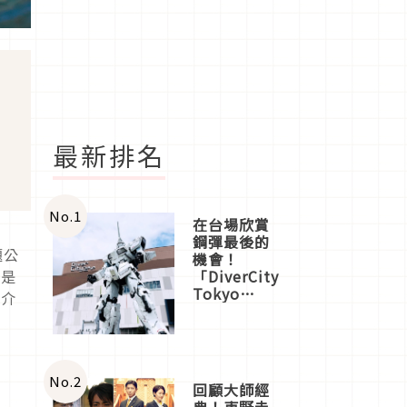
最新排名
No.
1
在台場欣賞
鋼彈最後的
題公
機會！
也是
「DiverCity
Tokyo
看介
Plaza」搭
船、購物、
美食及夜
景，一次全
體驗
No.
2
回顧大師經
典！東野圭