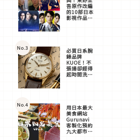
吾原作改編
的10部日本
影視作品推
薦
No.
3
必買日系腕
錶品牌
KUOE！不
張揚卻經得
起時間洗鍊
的經典之作
五選
No.
4
用日本最大
美食網站
Gurunavi
客製化預約
九大都市餐
廳，打造專