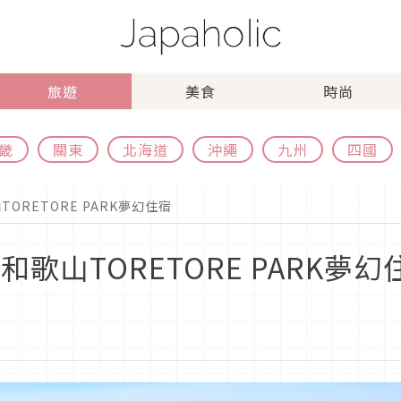
旅遊
美食
時尚
畿
關東
北海道
沖繩
九州
四國
ORETORE PARK夢幻住宿
歌山TORETORE PARK夢幻