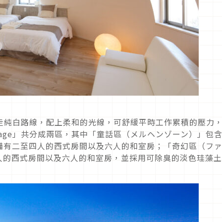
擺設也是走純白路線，配上柔和的光線，可舒緩平時工作累積的壓力
illage」共分成兩區，其中「童話區（メルヘンゾーン）」包
備有二至四人的西式房間以及六人的和室房；「奇幻區（フ
人的西式房間以及六人的和室房，並採用可除臭的淡色珪藻