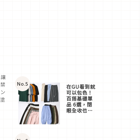
，讓
No.
5
含禁
在GU看到就
ァン
可以包色！
百搭基礎單
土塗
品 6選，閉
眼全收也不
心疼