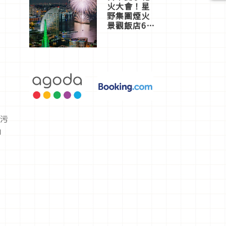
火大會！星
野集團煙火
景觀飯店6
選，讓你不
用人擠人悠
閒欣賞
髒污
」