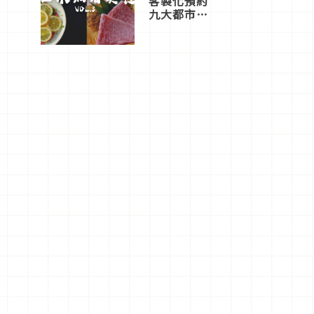
客製化預約
九大都市餐
廳，打造專
屬美食體
驗！