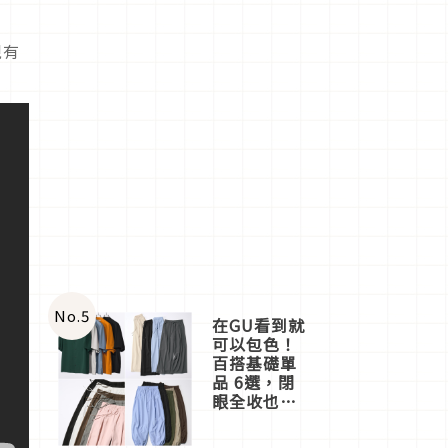
常
現有
No.
5
在GU看到就
可以包色！
百搭基礎單
品 6選，閉
眼全收也不
心疼