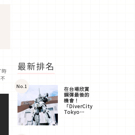
最新排名
了時
話不
No.
1
在台場欣賞
鋼彈最後的
機會！
「DiverCity
Tokyo
Plaza」搭
船、購物、
美食及夜
景，一次全