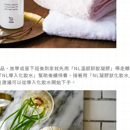
品，放學或是下班後到家就先用「NL溫感卸妝凝膠」帶走
NL導入化妝水」幫助後續保養，接著用「NL凝膠狀化妝水
友建議可以從導入化妝水開始下手。