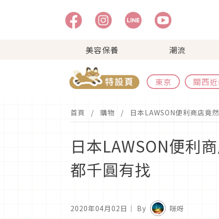
美容保養
潮流
東京
關西近
首頁
購物
日本LAWSON便利商店
日本LAWSON便
都千圓有找
2020年04月02日
｜ By
咪呀