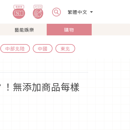
繁體中文
藝能娛樂
購物
中部北陸
中國
東北
？！無添加商品每樣