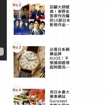
體驗
No.
2
回顧大師經
典！東野圭
吾原作改編
的10部日本
影視作品推
薦
No.
3
必買日系腕
錶品牌
KUOE！不
張揚卻經得
起時間洗鍊
的經典之作
五選
No.
4
用日本最大
美食網站
Gurunavi