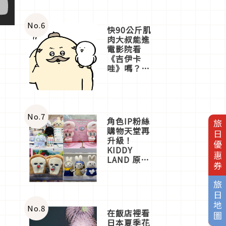
No.
6
快90公斤肌
肉大叔能進
電影院看
《吉伊卡
哇》嗎？日
本重金屬樂
團「打首」
會長與
nagano老師
一同給出了
No.
7
角色IP粉絲
旅日優惠券
答案
購物天堂再
升級！
KIDDY
LAND 原宿
店吉伊卡哇
迎客，新開
旅日地圖
幕
OMOKADO
店3分即達
No.
8
在飯店裡看
日本夏季花