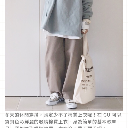
冬天的休閒穿搭，肯定少不了棉質上衣囉！在 GU 可以
買到色彩鮮麗的吸睛棉質上衣。身為簡單的基本款單