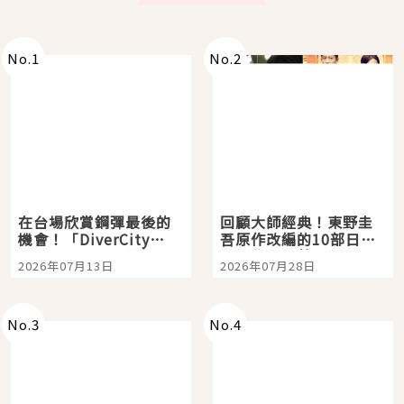
No.
1
No.
2
在台場欣賞鋼彈最後的
回顧大師經典！東野圭
機會！「DiverCity
吾原作改編的10部日本
Tokyo Plaza」搭船、
影視作品推薦
2026年07月13日
2026年07月28日
購物、美食及夜景，一
次全體驗
No.
3
No.
4