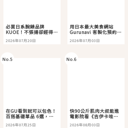
必買日系腕錶品牌
用日本最大美食網站
KUOE！不張揚卻經得起
Gurunavi 客製化預約九
時間洗鍊的經典之作五
大都市餐廳，打造專屬
2026年07月20日
2026年07月03日
選
美食體驗！
No.
5
No.
6
在GU看到就可以包色！
快90公斤肌肉大叔能進
百搭基礎單品 6選，閉
電影院看《吉伊卡哇》
眼全收也不心疼
嗎？日本重金屬樂團