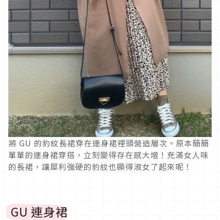
將 GU 的豹紋長裙穿在連身裙裡頭營造層次。原本簡簡
單單的連身裙穿搭，立刻變得存在感大增！充滿女人味
的長裙，讓犀利強硬的豹紋也顯得淑女了起來呢！
GU 連身裙