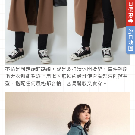
旅日優惠券
旅日地圖
不論是想走端莊路線，或是要打造休閒造型，這件輕刷
毛大衣都能夠派上用場。無領的設計使它看起來俐落有
型，搭配任何風格都合拍，容易駕馭又實穿。