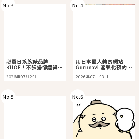
No.
3
No.
4
必買日系腕錶品牌
用日本最大美食網站
KUOE！不張揚卻經得起
Gurunavi 客製化預約九
時間洗鍊的經典之作五
大都市餐廳，打造專屬
2026年07月20日
2026年07月03日
選
美食體驗！
No.
5
No.
6