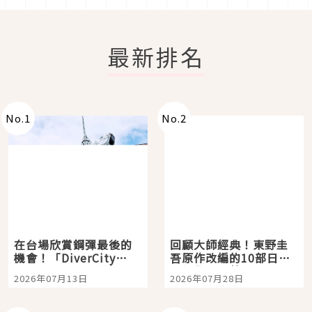
最新排名
No.
1
No.
2
在台場欣賞鋼彈最後的
回顧大師經典！東野圭
機會！「DiverCity
吾原作改編的10部日本
Tokyo Plaza」搭船、
影視作品推薦
2026年07月13日
2026年07月28日
購物、美食及夜景，一
次全體驗