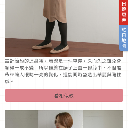
旅日優惠券
旅日地圖
設計簡約的連身裙，若總是一件單穿，久而久之難免會
顯得一成不變。所以推薦在脖子上圍一條絲巾，不但能
帶來讓人眼睛一亮的變化，還能同時營造出華麗與隨性
感。
看相似款