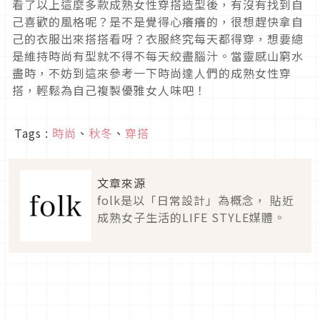
看了以上這麼多款成熟女性穿搭造型後，有沒有找到自
己喜歡的風格呢？是不是覺得心癢癢的，很想趕快拿自
己的衣服出來搭搭看呀？衣服終究每天都得穿，想要總
是維持時尚有型就不得不每天絞盡腦汁。當靈感山窮水
盡時，不妨到這來參考一下時尚達人們的成熟女性穿
搭，輕鬆為自己複製優雅女人味吧！
Tags :
時尚
、
秋冬
、
穿搭
文章來源
folk是以「日常設計」為概念， 貼近
成熟女子生活的LIFE STYLE媒體。