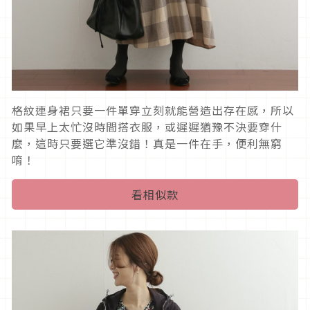
格紋連身裙只要一件單穿立刻就能營造出存在感，所以
如果早上太忙沒時間搭衣服，或遲遲猶豫不決要穿什
麼，這時只要選它準沒錯！真是一件在手，便利無窮
唷！
看相似款