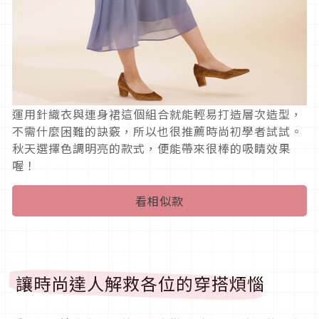
運用針織衣與連身裙這個組合就能輕易打造層次造型，
不需什麼困難的訣竅，所以也很推薦時尚初學者試試。
秋天選擇色調明亮的款式，便能帶來很棒的吸睛效果
喔！
看相似款
讓時尚達人解救各位的穿搭煩惱