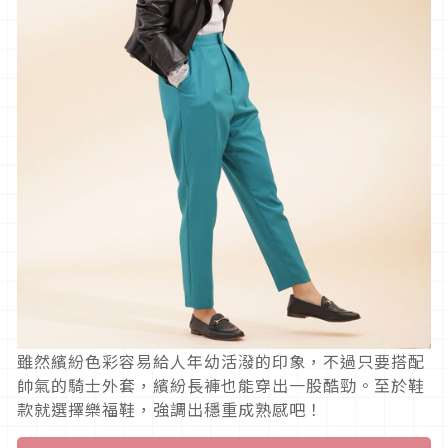
雖然繽紛色彩容易給人年幼活潑的印象，不過只要搭配
帥氣的騎士外套，繽紛長褲也能穿出一股酷勁。至於鞋
款就選擇樂福鞋，強調出穩重成熟感吧！