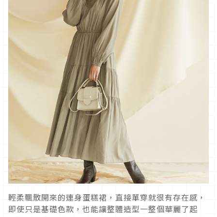
輕柔飄散開來的連身蛋糕裙，直接單穿就很有存在感，
即使只是基礎色款，也能讓整體造型一整個華麗了起