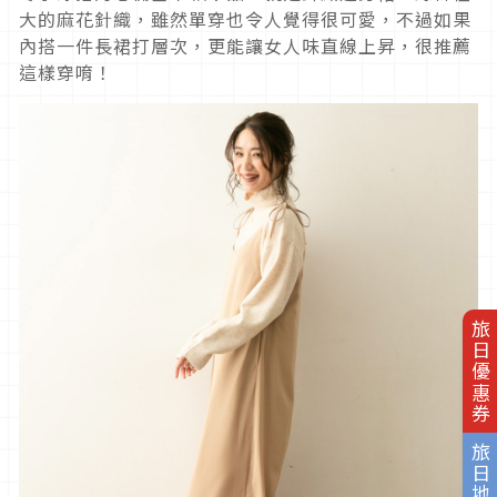
大的麻花針織，雖然單穿也令人覺得很可愛，不過如果
內搭一件長裙打層次，更能讓女人味直線上昇，很推薦
這樣穿唷！
旅日優惠券
旅日地圖