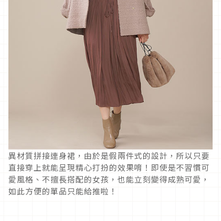
異材質拼接連身裙，由於是假兩件式的設計，所以只要
直接穿上就能呈現精心打扮的效果唷！即使是不習慣可
愛風格、不擅長搭配的女孩，也能立刻變得成熟可愛，
如此方便的單品只能給推啦！