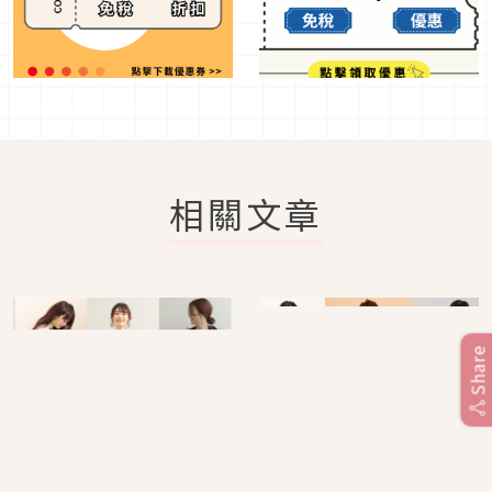
相關文章
Share