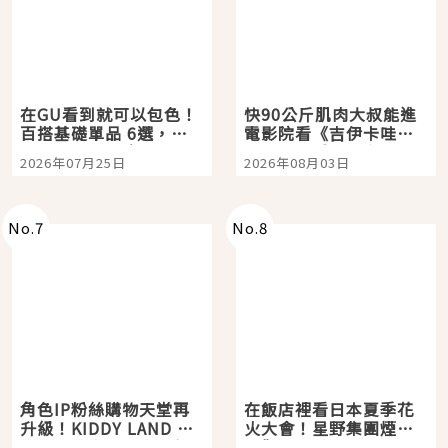
在GU看到就可以包色！
快90公斤肌肉大叔能進
百搭基礎單品 6選，閉
電影院看《吉伊卡哇》
眼全收也不心疼
嗎？日本重金屬樂團
2026年07月25日
2026年08月03日
「打首」會長與nagano
老師一同給出了答案
No.
7
No.
8
角色IP粉絲購物天堂再
在飯店裡看日本夏季花
升級！KIDDY LAND 原
火大會！星野集團煙火