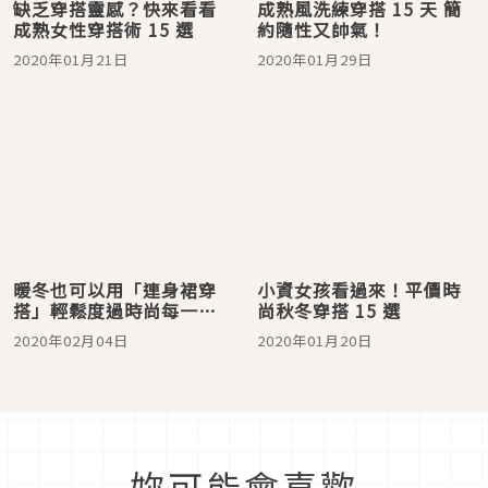
缺乏穿搭靈感？快來看看
成熟風洗練穿搭 15 天 簡
成熟女性穿搭術 15 選
約隨性又帥氣！
2020年01月21日
2020年01月29日
暖冬也可以用「連身裙穿
小資女孩看過來！平價時
搭」輕鬆度過時尚每一
尚秋冬穿搭 15 選
天！
2020年02月04日
2020年01月20日