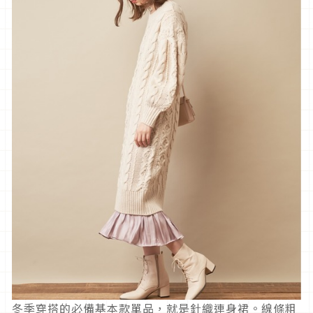
冬季穿搭的必備基本款單品，就是針織連身裙。線條粗