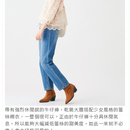
帶有強烈休閒感的牛仔褲，乾脆大膽搭配少女風格的蕾
絲襯衣，一整個很可以。正由於牛仔褲十分具休閒氣
息，所以能夠大幅減低蕾絲的甜美度，如此一來就不必