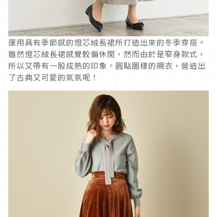
運用具有季節感的燈芯絨長裙所打造出來的冬季穿搭。
雖然燈芯絨長裙感覺較偏休閒，然而由於是窄身款式，
所以又帶有一股成熟的印象。圓點圖樣的襯衣，營造出
了古典又可愛的氣氛呢！