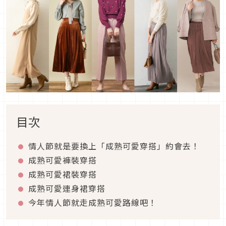
目次
情人節就是要換上「成熟可愛穿搭」約會去！
成熟可愛褲裝穿搭
成熟可愛裙裝穿搭
成熟可愛連身裙穿搭
今年情人節就走成熟可愛路線吧！