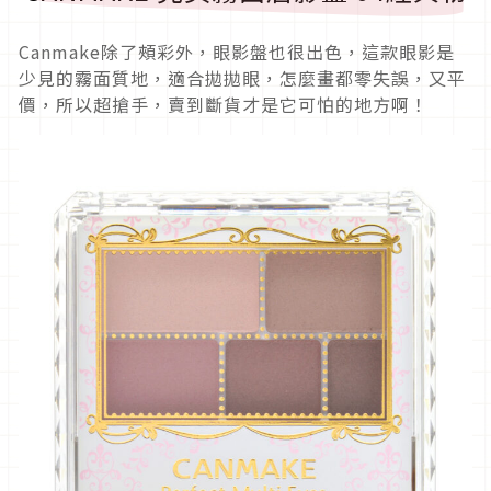
Canmake除了頰彩外，眼影盤也很出色，這款眼影是
少見的霧面質地，適合拋拋眼，怎麼畫都零失誤，又平
價，所以超搶手，賣到斷貨才是它可怕的地方啊！