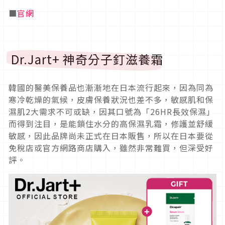
■
官網
Dr.Jart+ 神奇分子釘滋養霜
韓國的醫美保養品也漸漸地在日本流行起來，因為同為
寒冷乾燥的氣候，皮膚保養狀況也差不多，敏感肌和保
濕肌2大需求不可或缺，因其口號為「26HR長效保濕」
而得到注目，是能鎖住水分的高保濕乳霜，修護並舒緩
敏感，因此品牌尚未正式在日本販售，所以在日本要從
免稅店或官方網路商店購入，雖然非常難買，但深受好
評。