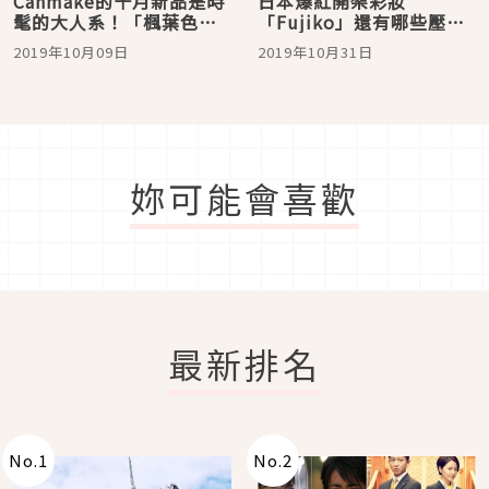
Canmake的十月新品是時
日本爆紅開架彩妝
髦的大人系！「楓葉色」
「Fujiko」還有哪些壓箱
腮紅霜、唇彩，本秋絕對
寶商品好買？總之跟上就
2019年10月09日
2019年10月31日
要入手！
對了
妳可能會喜歡
最新排名
No.
1
No.
2