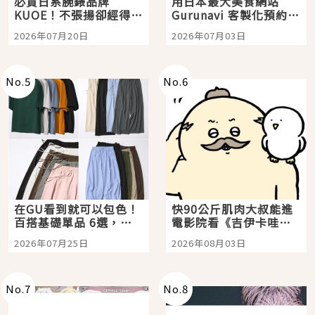
必買日系腕錶品牌
用日本最大美食網站
KUOE！不張揚卻經得起
Gurunavi 客製化預約九
時間洗鍊的經典之作五
大都市餐廳，打造專屬
2026年07月20日
2026年07月03日
選
美食體驗！
No.
5
No.
6
在GU看到就可以包色！
快90公斤肌肉大叔能進
百搭基礎單品 6選，閉
電影院看《吉伊卡哇》
眼全收也不心疼
嗎？日本重金屬樂團
2026年07月25日
2026年08月03日
「打首」會長與nagano
老師一同給出了答案
No.
7
No.
8