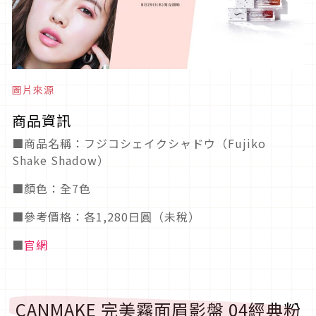
圖片來源
商品資訊
■商品名稱：フジコシェイクシャドウ（Fujiko
Shake Shadow）
■顏色：全7色
■參考價格：各1,280日圓（未稅）
■
官網
CANMAKE 完美霧面眉影盤 04經典粉