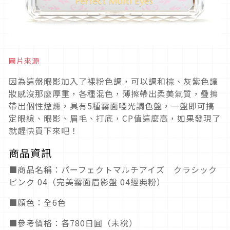
圖片來源
因為這盤眼影加入了裸粉色調，可以調和棕、灰紫色讓
妝感沒那麼厚重，各種混色，薄擦帶出柔美氣質，疊擦
帶出個性煙燻，具有5種霧面啞光調色盤，一盤即可搞
定眼線、眼影、眉毛、打底，CP值這麼高，如果發現了
就趕快買下來吧！
商品資訊
■商品名稱：パーフェクトマルチアイズ クラシック
ピンク 04（完美霧面眉影盤 04經典粉）
■顏色：全6色
■參考價格：各780日圓（未稅）