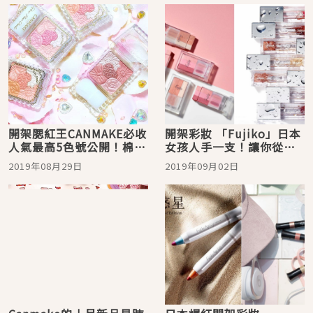
開架腮紅王CANMAKE必收
開架彩妝 「Fujiko」日本
人氣最高5色號公開！棉花
女孩人手一支！讓你從頭
糖蜜粉餅新色登場
開始耀眼動人
2019年08月29日
2019年09月02日