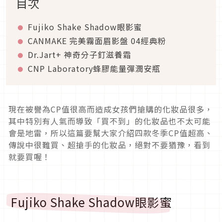
目次
Fujiko Shake Shadow眼影蜜
CANMAKE 完美霧面眉影盤 04經典粉
Dr.Jart+ 神奇分子釘滋養霜
CNP Laboratory蜂膠能量彈潤安瓶
現在被譽為CP值很高而造成女孩們搶購的化妝品很多，
其中特別有人氣而導致「買不到」的化妝品也不太可能
會是地雷，所以這篇要幫大家介紹四款冬季CP值超高、
傳說中很難買、超搶手的化妝品，絕對不要猶豫，看到
就要買喔！
Fujiko Shake Shadow眼影蜜