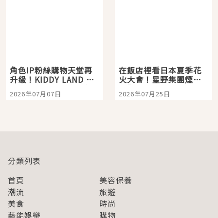
角色IP粉絲購物天堂再
在飯店裡看日本夏季花
升級！KIDDY LAND 原
火大會！星野集團煙火
宿店吉伊卡哇迎客，新
景觀飯店6選，讓你不用
2026年07月07日
2026年07月25日
開幕 OMOKADO 店3分
人擠人悠閒欣賞
即達
分類列表
首頁
美容保養
潮流
旅遊
美食
時尚
藝能娛樂
購物