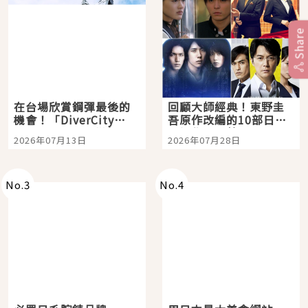
Share
在台場欣賞鋼彈最後的
回顧大師經典！東野圭
機會！「DiverCity
吾原作改編的10部日本
Tokyo Plaza」搭船、
影視作品推薦
2026年07月13日
2026年07月28日
購物、美食及夜景，一
次全體驗
No.
3
No.
4