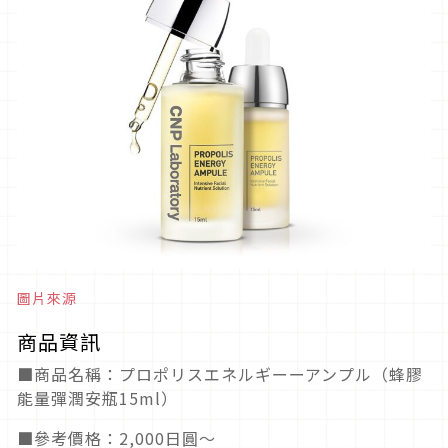
圖片來源
商品資訊
■商品名稱：プロポリスエネルギーーアンプル（蜂膠
能量彈潤安瓶15ml）
■參考價格：2,000日圓～