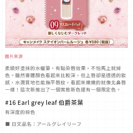
圖片來源
柔順好塗抹的水蠟筆，有點染唇效果，不怕馬上就掉
色。雖然膏體顏色看起來比較深，但上唇卻是透透的妝
感，水潤質地也能撫平唇紋，看起來嫩嫩的就像北鼻唇
一樣！這次新推出了一個常態新色還有一個限定色。
#16 Earl grey leaf 伯爵茶葉
有深度的棕色
■ 日文品名：アールグレイリーフ