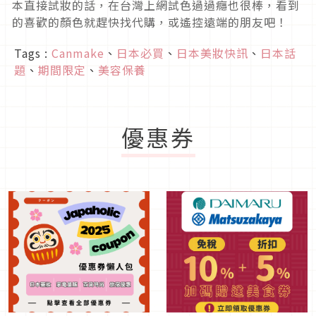
本直接試妝的話，在台灣上網試色過過癮也很棒，看到
的喜歡的顏色就趕快找代購，或遙控遠端的朋友吧！
Tags :
Canmake
、
日本必買
、
日本美妝快訊
、
日本話
題
、
期間限定
、
美容保養
優惠券