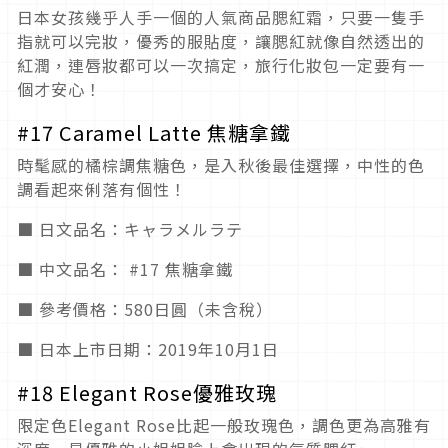
日本女孩幾乎人手一個的人氣商品腮紅霜，只要一隻手
指就可以完妝，優秀的服貼度，讓腮紅就像自然透出的
紅潤，連唇妝都可以一次搞定，旅行化妝包一定要有一
個才安心！
#17 Caramel Latte 焦糖拿鐵
時髦感的橘棕調焦糖色，是入秋後最佳選擇，中性的色
調看起來俐落有個性！
■ 日文品名：キャラメルラテ
■ 中文品名： #17 焦糖拿鐵
■ 參考價格：580日圓（未含稅）
■ 日本上市日期：2019年10月1日
#18 Elegant Rose優雅玫瑰
限定色Elegant Rose比起一般玫瑰色，調色更為高雅有