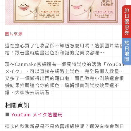
旅日優惠券
圖片來源
旅日地圖
還在擔心買了化妝品卻不知道怎麼用嗎？這張圖片請存
檔！跟著畫就能畫出色系和諧的完美妝容囉～
現在Canmake官網還有一個獨特試妝的活動「YouCam
メイク」，可以直接在網路上試色，完全是懶人救星，
又多了一個懶得出門的藉口啦！而且做完小測驗還會根
據結果推薦適合你的顏色，編輯部實測試妝效果還不
錯，大家快去玩玩看！
相關資訊
■
YouCam メイク這裡玩
這次的秋季新品是不是依舊超級燒呢？還沒有機會到日