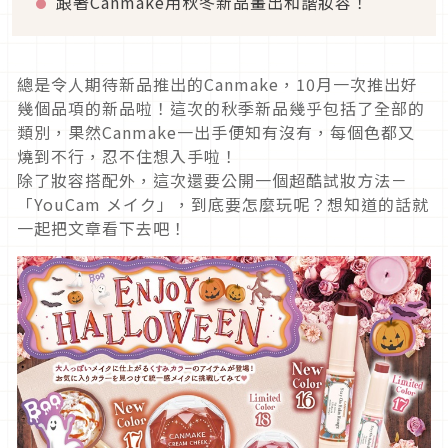
跟著Canmake用秋冬新品畫出和諧妝容！
總是令人期待新品推出的Canmake，10月一次推出好
幾個品項的新品啦！這次的秋季新品幾乎包括了全部的
類別，果然Canmake一出手便知有沒有，每個色都又
燒到不行，忍不住想入手啦！
除了妝容搭配外，這次還要公開一個超酷試妝方法－
「YouCam メイク」，到底要怎麼玩呢？想知道的話就
一起把文章看下去吧！