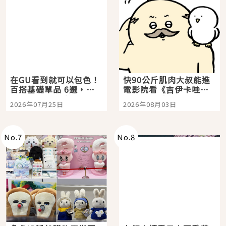
在GU看到就可以包色！
快90公斤肌肉大叔能進
百搭基礎單品 6選，閉
電影院看《吉伊卡哇》
眼全收也不心疼
嗎？日本重金屬樂團
2026年07月25日
2026年08月03日
「打首」會長與nagano
老師一同給出了答案
No.
7
No.
8