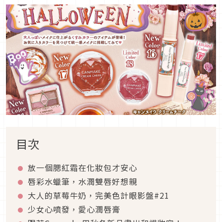
目次
放一個腮紅霜在化妝包才安心
唇彩水蠟筆，水潤雙唇好想親
大人的草莓牛奶，完美色計眼影盤#21
少女心噴發，愛心潤唇膏