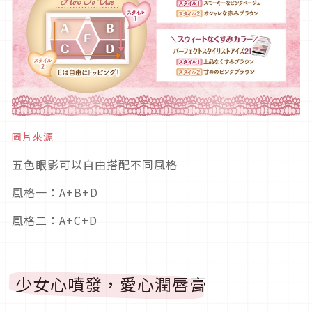
圖片來源
五色眼影可以自由搭配不同風格
風格一：A+B+D
風格二：A+C+D
少女心噴發，愛心潤唇膏