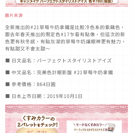
圖片來源
全新推出的#21草莓牛奶拿鐵是比較冷色系的紫藕色，
跟去年春天推出的限定色#17乍看有點像，但這次的新
色更有秋冬感，有點灰濛的草莓牛奶讓眼神更有魅力，
有點甜又不會太甜～
■ 日文品名：パーフェクトスタイリストアイズ
■ 中文品名：完美色計眼影盤 #21草莓牛奶拿鐵
■ 參考價格：864日圓
■ 日本上市日期：2019年10月1日