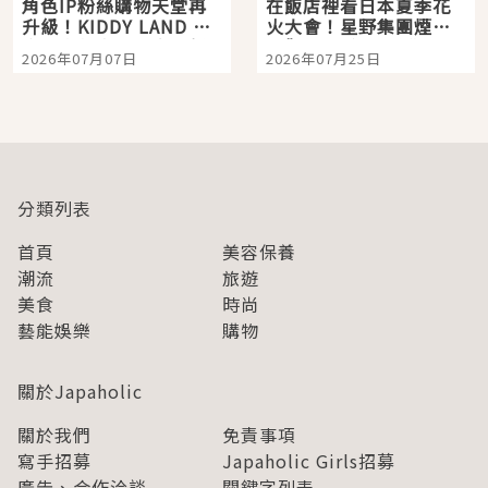
角色IP粉絲購物天堂再
在飯店裡看日本夏季花
升級！KIDDY LAND 原
火大會！星野集團煙火
宿店吉伊卡哇迎客，新
景觀飯店6選，讓你不用
2026年07月07日
2026年07月25日
開幕 OMOKADO 店3分
人擠人悠閒欣賞
即達
分類列表
首頁
美容保養
潮流
旅遊
美食
時尚
藝能娛樂
購物
關於Japaholic
關於我們
免責事項
寫手招募
Japaholic Girls招募
廣告、合作洽談
關鍵字列表