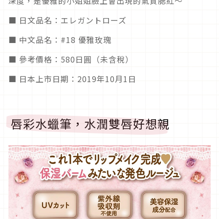
深度，是優雅的小姐姐臉上會出現的氣質腮紅～
■ 日文品名：エレガントローズ
■ 中文品名：#18 優雅玫瑰
■ 參考價格：580日圓（未含稅）
■ 日本上市日期：2019年10月1日
唇彩水蠟筆，水潤雙唇好想親