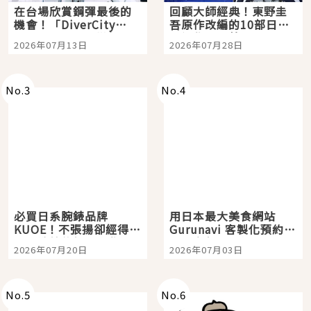
在台場欣賞鋼彈最後的
回顧大師經典！東野圭
機會！「DiverCity
吾原作改編的10部日本
Tokyo Plaza」搭船、
影視作品推薦
2026年07月13日
2026年07月28日
購物、美食及夜景，一
次全體驗
No.
3
No.
4
必買日系腕錶品牌
用日本最大美食網站
KUOE！不張揚卻經得起
Gurunavi 客製化預約九
時間洗鍊的經典之作五
大都市餐廳，打造專屬
2026年07月20日
2026年07月03日
選
美食體驗！
No.
5
No.
6