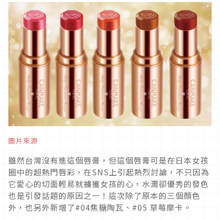
圖片來源
雖然台灣沒有進這個唇膏，但這個唇膏可是在日本女孩
圈中的超熱門唇彩，在SNS上引起熱烈討論，不只因為
它愛心的切面輕易就擄獲女孩的心，水潤卻優秀的發色
也是引發話題的原因之一！這次除了原本的三個顏色
外，也另外新增了#04焦糖陶瓦、#05 草莓摩卡。