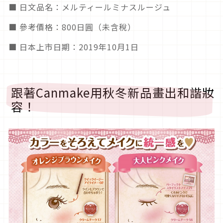
■ 日文品名：メルティールミナスルージュ
■ 參考價格：800日圓（未含稅）
■ 日本上市日期：2019年10月1日
跟著Canmake用秋冬新品畫出和諧妝
容！