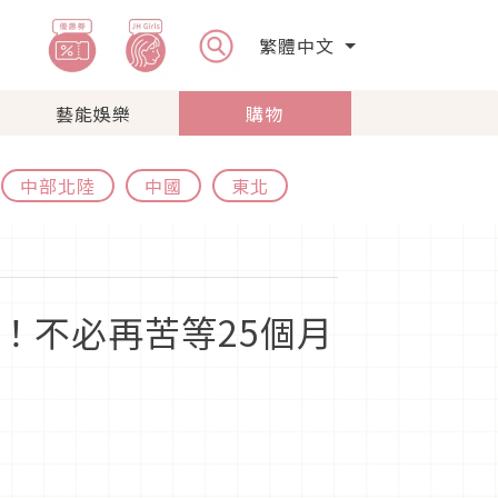
繁體中文
藝能娛樂
購物
中部北陸
中國
東北
！不必再苦等25個月