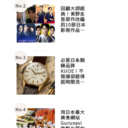
體驗
No.
2
回顧大師經
典！東野圭
吾原作改編
的10部日本
影視作品推
薦
No.
3
必買日系腕
錶品牌
KUOE！不
張揚卻經得
起時間洗鍊
的經典之作
五選
No.
4
用日本最大
美食網站
Gurunavi