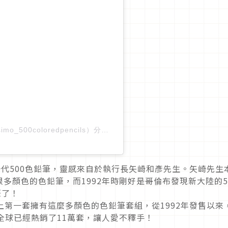
フェリシモ_500色の色えんぴつ（@felissimo_500coloredpencils）分享的貼文
於
PST 2019 年 11月 月 1
出第一代500色鉛筆，靈感來自於執行長矢崎和彥先生。矢崎先生
多顏色的色鉛筆，而1992年時剛好是哥倫布發現新大陸的5
筆了！
世界上第一套擁有這麼多顏色的色鉛筆套組，從1992年發售以來
全球已經熱銷了11萬套，讓人愛不釋手！