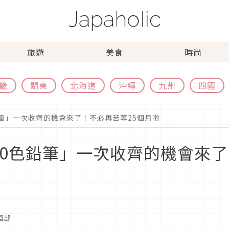
旅遊
美食
時尚
畿
關東
北海道
沖繩
九州
四國
鉛筆」一次收齊的機會來了！不必再苦等25個月啦
00色鉛筆」一次收齊的機會來了
編輯部