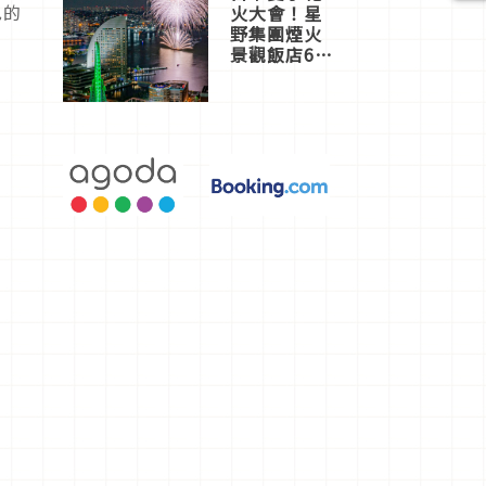
色的
火大會！星
野集團煙火
景觀飯店6
選，讓你不
用人擠人悠
閒欣賞