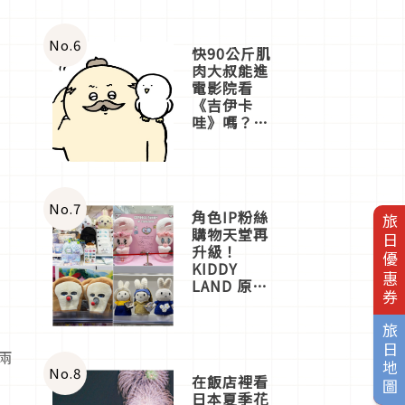
No.
6
快90公斤肌
肉大叔能進
電影院看
《吉伊卡
哇》嗎？日
本重金屬樂
團「打首」
會長與
nagano老師
一同給出了
No.
7
角色IP粉絲
旅日優惠券
答案
購物天堂再
升級！
KIDDY
LAND 原宿
店吉伊卡哇
迎客，新開
旅日地圖
幕
OMOKADO
兩
店3分即達
No.
8
在飯店裡看
日本夏季花