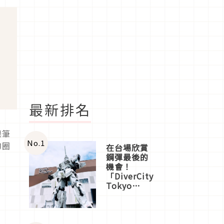
最新排名
鉛筆
No.
1
的圈
在台場欣賞
鋼彈最後的
機會！
「DiverCity
Tokyo
Plaza」搭
船、購物、
美食及夜
景，一次全