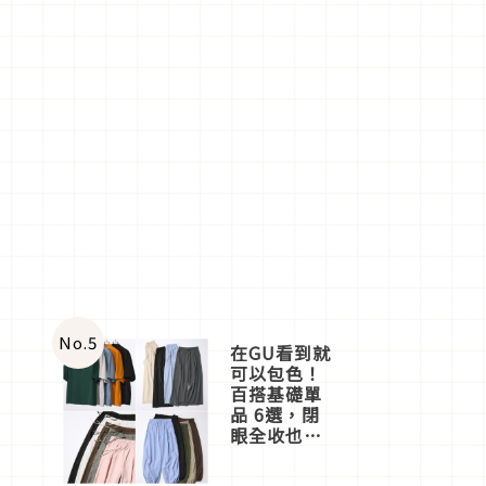
No.
5
在GU看到就
可以包色！
百搭基礎單
品 6選，閉
眼全收也不
心疼