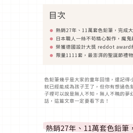
目次
熱銷27年、11萬套色鉛筆，完成
日本職人一絲不苟精心製作，魔鬼
榮獲德國設計大獎 reddot awa
限量1111套，最澎湃的聖誕節禮
色鉛筆幾乎是大家的童年回憶，還記得
就已經能成為孩子王了，但你有想過色鉛筆其
子裡可以說是無人不知，無人不曉的夢幻
話，這篇文章一定要看下去！
熱銷27年、11萬套色鉛