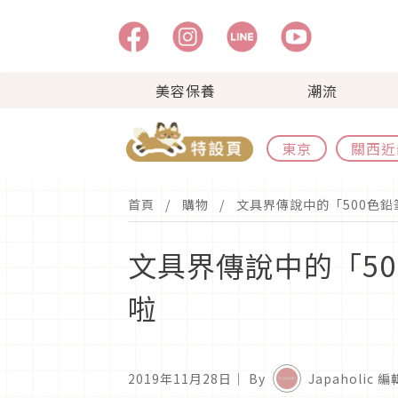
美容保養
潮流
東京
關西近
首頁
購物
文具界傳說中的「500色
文具界傳說中的「5
啦
2019年11月28日
｜ By
Japaholic 