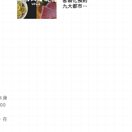
客製化預約
九大都市餐
廳，打造專
屬美食體
驗！
7 日 下午 7:59
張貼
本身
00
，在