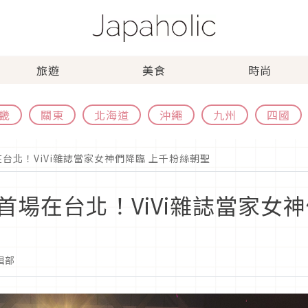
旅遊
美食
時尚
畿
關東
北海道
沖繩
九州
四國
首場在台北！ViVi雜誌當家女神們降臨 上千粉絲朝聖
」海外首場在台北！ViVi雜誌當家
編輯部