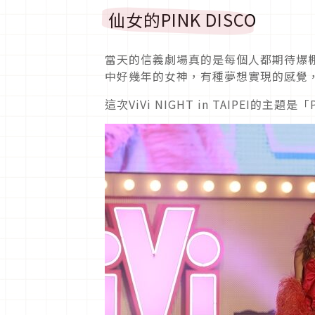
仙女的PINK DISCO
當天的信義劇場真的是每個人都期待爆
中好幾年的女神，有種夢想實現的感覺，
這次ViVi NIGHT in TAIPEI的主題