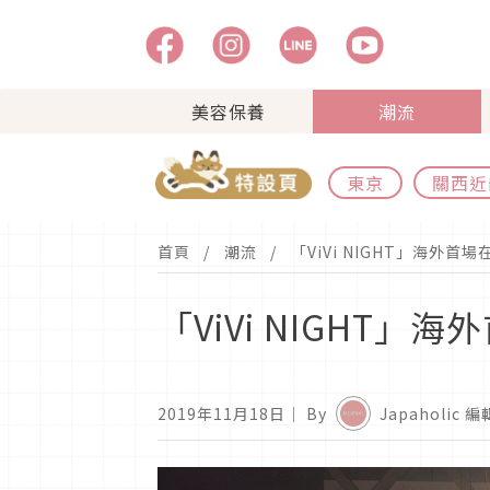
美容保養
潮流
東京
關西近
首頁
潮流
「ViVi NIGHT」海外
「ViVi NIGHT
2019年11月18日
｜ By
Japaholic 