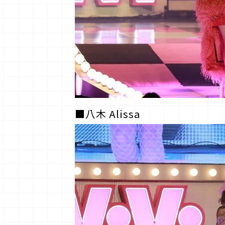
■八木 Alissa