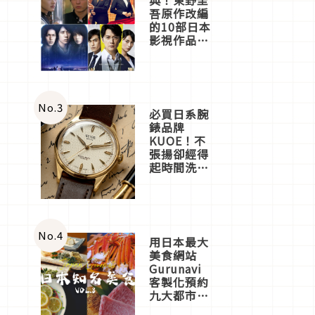
吾原作改編
的10部日本
影視作品推
薦
No.
3
必買日系腕
錶品牌
KUOE！不
張揚卻經得
起時間洗鍊
的經典之作
五選
No.
4
用日本最大
美食網站
Gurunavi
客製化預約
九大都市餐
廳，打造專