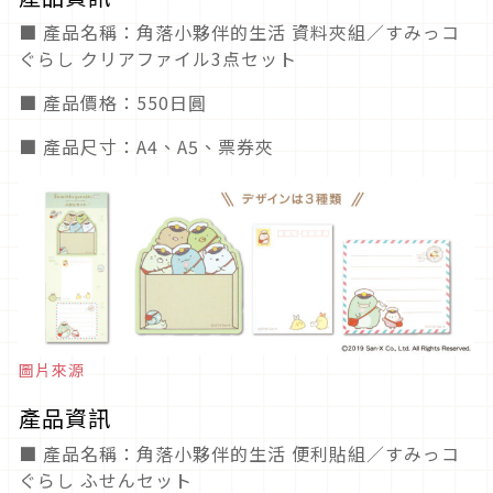
■ 產品名稱：角落小夥伴的生活 資料夾組／すみっコ
ぐらし クリアファイル3点セット
■ 產品價格：550日圓
■ 產品尺寸：A4、A5、票券夾
圖片來源
產品資訊
■ 產品名稱：角落小夥伴的生活 便利貼組／すみっコ
ぐらし ふせんセット