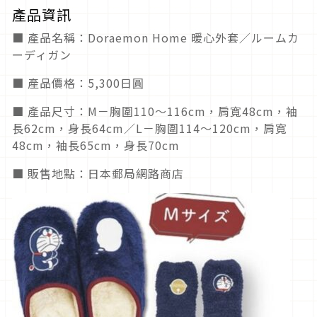
產品資訊
■ 產品名稱：Doraemon Home 暖心外套／ルームカ
ーディガン
■ 產品價格：5,300日圓
■ 產品尺寸：M－胸圍110～116cm，肩寬48cm，袖
長62cm，身長64cm／L－胸圍114～120cm，肩寬
48cm，袖長65cm，身長70cm
■ 販售地點：日本郵局網路商店