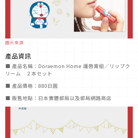
圖片來源
產品資訊
■ 產品名稱：Doraemon Home 護唇膏組／リップク
リーム ２本セット
■ 產品價格：880日圓
■ 販售地點：日本實體郵局以及郵局網路商店