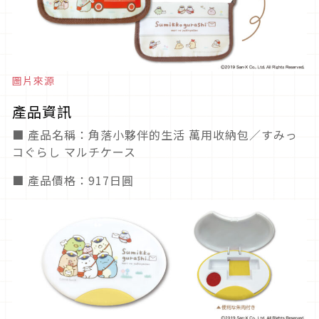
圖片來源
產品資訊
■ 產品名稱：角落小夥伴的生活 萬用收納包／すみっ
コぐらし マルチケース
■ 產品價格：917日圓