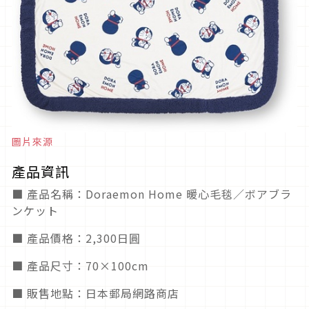
圖片來源
產品資訊
■ 產品名稱：Doraemon Home 暖心毛毯／ボアブラ
ンケット
■ 產品價格：2,300日圓
■ 產品尺寸：70×100cm
■ 販售地點：日本郵局網路商店