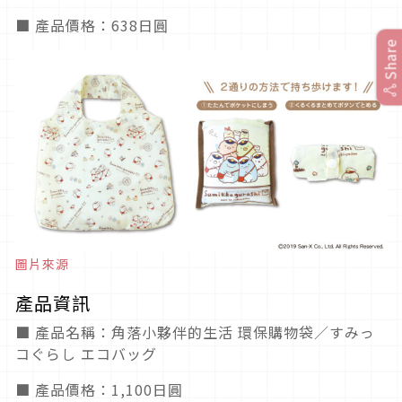
■ 產品價格：638日圓
Share
圖片來源
產品資訊
■ 產品名稱：角落小夥伴的生活 環保購物袋／すみっ
コぐらし エコバッグ
■ 產品價格：1,100日圓