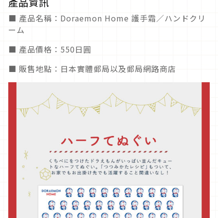
產品資訊
■ 產品名稱：Doraemon Home 護手霜／ハンドクリ
ーム
■ 產品價格：550日圓
■ 販售地點：日本實體郵局以及郵局網路商店