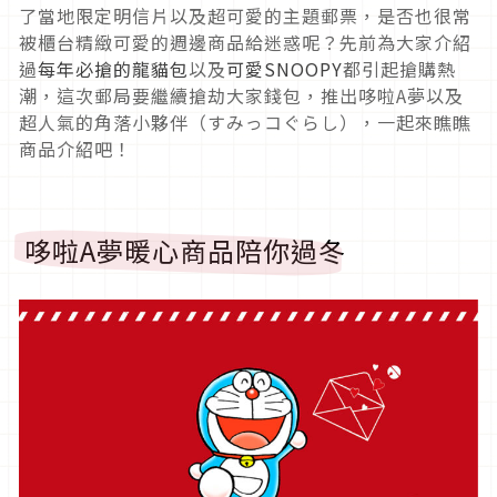
了當地限定明信片以及超可愛的主題郵票，是否也很常
被櫃台精緻可愛的週邊商品給迷惑呢？先前為大家介紹
過
每年必搶的龍貓包
以及
可愛SNOOPY
都引起搶購熱
潮，這次郵局要繼續搶劫大家錢包，推出哆啦A夢以及
超人氣的角落小夥伴（すみっコぐらし），一起來瞧瞧
商品介紹吧！
哆啦A夢暖心商品陪你過冬