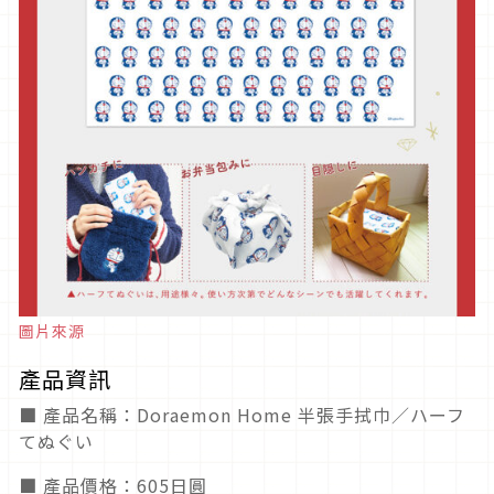
圖片來源
產品資訊
■ 產品名稱：Doraemon Home 半張手拭巾／ハーフ
てぬぐい
■ 產品價格：605日圓