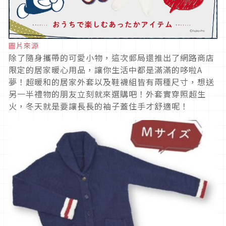
圖片來源
除了隨身攜帶的可愛小物，這次郵局還推出了網路商店
限定的居家暖心用品，讓你生活中都是滿滿的哆啦A
夢！超暖和的居家外套以及鞋襪組皆有兩種尺寸，想送
另一半禮物的朋友立刻就來選購吧！外套實穿照超生
火，冬天就是要讓長長的袖子蓋住手才舒適呢！