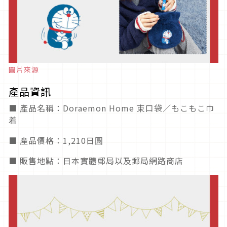
圖片來源
產品資訊
■ 產品名稱：Doraemon Home 束口袋／もこもこ巾
着
■ 產品價格：1,210日圓
■ 販售地點：日本實體郵局以及郵局網路商店