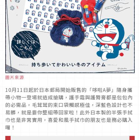
圖片來源
10月11日起於日本郵局開始販售的「哆啦A夢」隨身攜
帶小物一登場就造成搶購，護手霜與護脣膏都是包包內
的必需品，毛茸茸的束口袋觸感極佳，深藍色設計也不
易髒，就是要你整組帶回家啦！此外日本製的半張手拭
巾也是非常實用，喜愛和風手拭巾的朋友也是務必購入
囉！