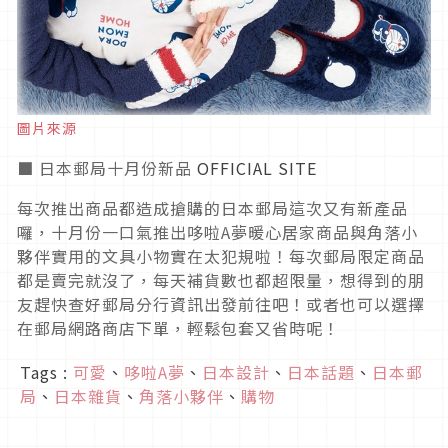
圖片來源
■ 日本郵局十月份新品
OFFICIAL SITE
每次推出商品都造成搶購的日本郵局這次又有新產品
囉，十月份一口氣推出哆啦A夢暖心居家商品與角落小
夥伴實用的文具小物實在太犯規啦！每次郵局限定商品
都是賣完就沒了，每天補貨數也都超限量，想得到的朋
友趕快查好郵局分行資訊出發前往吧！或者也可以選擇
在郵局網路商店下單，輕鬆包套又省時呢！
Tags :
可愛
、
哆啦A夢
、
日本設計
、
日本話題
、
日本郵
局
、
日本雜貨
、
角落小夥伴
、
購物