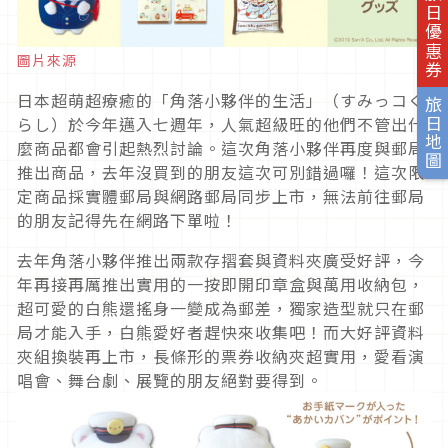
旅日優惠券
圖片來源
日本超萌超療癒的「角落小夥伴的生活」（すみっコぐ
旅日地圖
らし）於今年邁入七週年，人氣超級旺的他們不管出什
麼商品都會引起熱烈討論。這次角落小夥伴再度與郵局
推出商品，去年沒買到的朋友這次可別錯過囉！這次限
定商品採實體郵局與網路郵局同步上市，無法前往郵局
的朋友記得先在網路下單啦！
去年角落小夥伴推出兩款存摺套與資料夾廣受好評，今
年再接再厲推出實用的一按即開印章盒與萬用收納包，
超可愛的白熊還搖身一變成為郵差，獨家造型就只在郵
局才能入手，白熊愛好者趕快來收集吧！而大好評資料
夾組換裝再上市，長條形的票券收納夾超實用，愛看演
唱會、舞台劇、展覽的朋友絕對要得到。