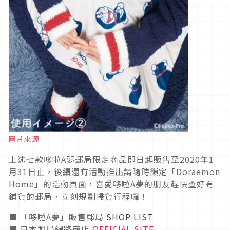
圖片來源
上述七款哆啦A夢郵局限定商品即日起販售至2020年1
月31日止，後續還有活動推出請隨時鎖定「Doraemon
Home」的活動頁面，喜愛哆啦A夢的朋友趕快查好有
鋪貨的郵局，立刻規劃掃貨行程囉！
■ 「哆啦A夢」販售郵局
SHOP LIST
■ 日本郵局網路商店
OFFICIAL SITE