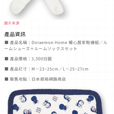
圖片來源
產品資訊
■ 產品名稱：Doraemon Home 暖心居家鞋襪組／ル
ームシューズ＋ルームソックスセット
■ 產品價格：3,500日圓
■ 產品尺寸：M－23~25cm／L－25~27cm
■ 販售地點：日本郵局網路商店