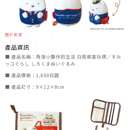
圖片來源
產品資訊
■ 產品名稱：角落小夥伴的生活 白熊郵差玩偶／すみ
っコぐらし しろくまぬいぐるみ
■ 產品價格：1,650日圓
■ 產品尺寸：9×12×8cm