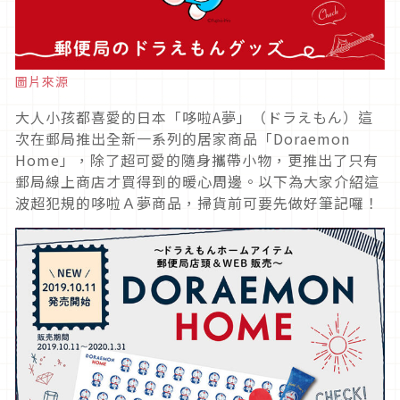
圖片來源
大人小孩都喜愛的日本「哆啦A夢」（ドラえもん）這
次在郵局推出全新一系列的居家商品「Doraemon
Home」，除了超可愛的隨身攜帶小物，更推出了只有
郵局線上商店才買得到的暖心周邊。以下為大家介紹這
波超犯規的哆啦Ａ夢商品，掃貨前可要先做好筆記囉！