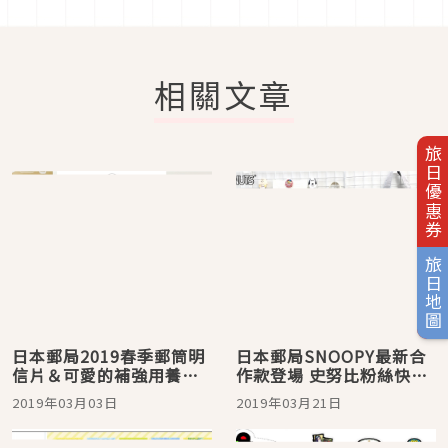
相關文章
旅日優惠券
旅日地圖
日本郵局2019春季郵筒明
日本郵局SNOOPY最新合
信片＆可愛的補強用養生
作款登場 史努比粉絲快把
膠帶
可愛雜貨帶回家
2019年03月03日
2019年03月21日