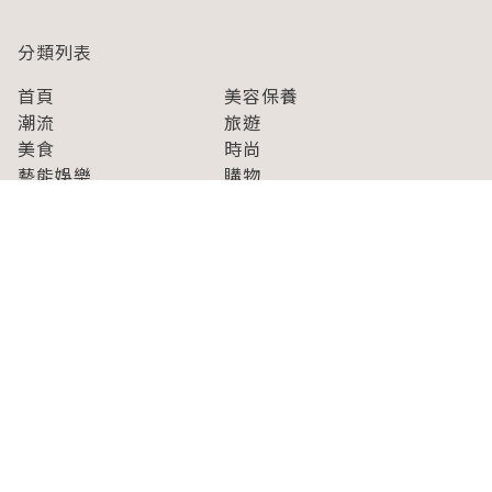
分類列表
首頁
美容保養
潮流
旅遊
美食
時尚
藝能娛樂
購物
關於Japaholic
關於我們
免責事項
寫手招募
Japaholic Girls招募
廣告、合作洽談
關鍵字列表
お問い合わせ