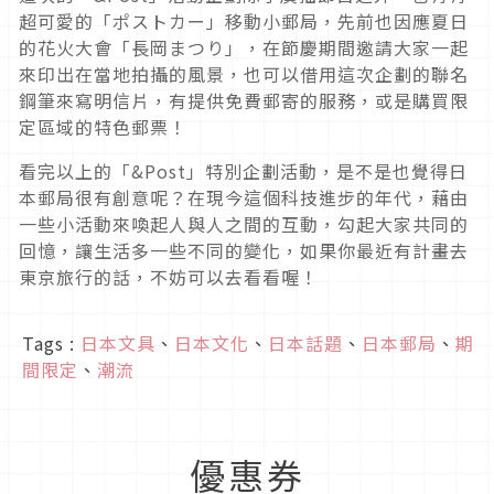
超可愛的「ポストカー」移動小郵局，先前也因應夏日
的花火大會「長岡まつり」，在節慶期間邀請大家一起
來印出在當地拍攝的風景，也可以借用這次企劃的聯名
鋼筆來寫明信片，有提供免費郵寄的服務，或是購買限
定區域的特色郵票！
看完以上的「&Post」特別企劃活動，是不是也覺得日
本郵局很有創意呢？在現今這個科技進步的年代，藉由
一些小活動來喚起人與人之間的互動，勾起大家共同的
回憶，讓生活多一些不同的變化，如果你最近有計畫去
東京旅行的話，不妨可以去看看喔！
Tags :
日本文具
、
日本文化
、
日本話題
、
日本郵局
、
期
間限定
、
潮流
優惠券