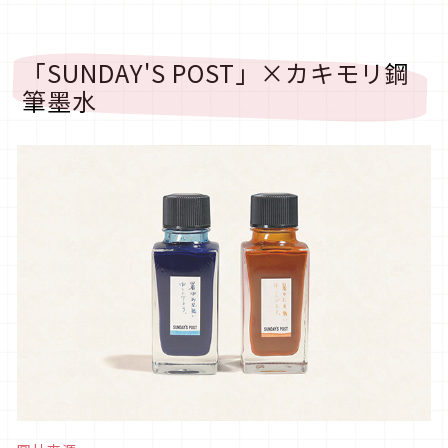
「
SUNDAY'S
POST
」
×カキモリ鋼
筆墨水