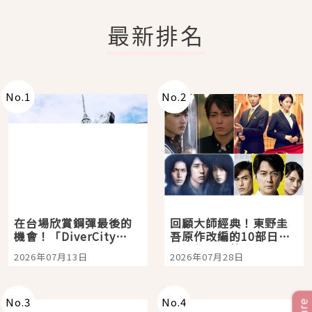
最新排名
No.
1
No.
2
在台場欣賞鋼彈最後的
回顧大師經典！東野圭
機會！「DiverCity
吾原作改編的10部日本
Tokyo Plaza」搭船、
影視作品推薦
2026年07月13日
2026年07月28日
購物、美食及夜景，一
次全體驗
No.
3
No.
4