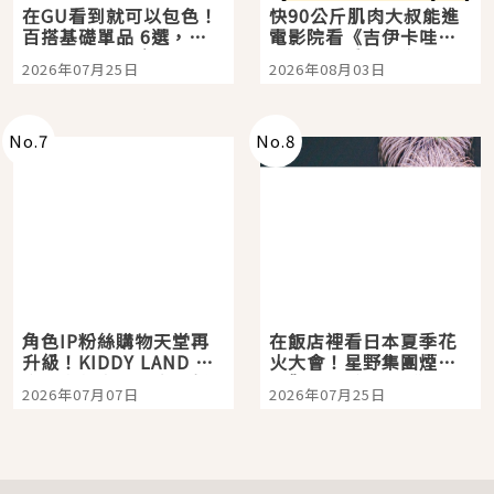
在GU看到就可以包色！
快90公斤肌肉大叔能進
百搭基礎單品 6選，閉
電影院看《吉伊卡哇》
眼全收也不心疼
嗎？日本重金屬樂團
2026年07月25日
2026年08月03日
「打首」會長與nagano
老師一同給出了答案
No.
7
No.
8
角色IP粉絲購物天堂再
在飯店裡看日本夏季花
升級！KIDDY LAND 原
火大會！星野集團煙火
宿店吉伊卡哇迎客，新
景觀飯店6選，讓你不用
2026年07月07日
2026年07月25日
開幕 OMOKADO 店3分
人擠人悠閒欣賞
即達