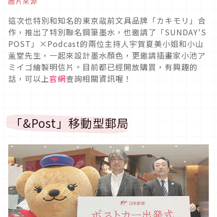
圖片來源
這次也特別和知名的東京蔵前文具品牌「カキモリ」合
作，推出了特別聯名鋼筆墨水，也邀請了「SUNDAY'S
POST」×Podcast的兩位主持人宇賀夏美小姐和小山
薫堂先生，一起來設計墨水顏色，更邀請插畫家小池ア
ミイゴ繪製明信片。目前都已經開放購買，有興趣的
話，可以上
官網
查詢相關資訊喔！
「&Post」移動型郵局