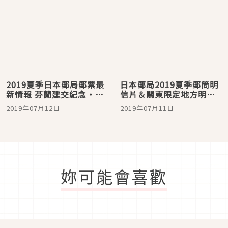
2019夏季日本郵局郵票最
日本郵局2019夏季郵筒明
新情報 芬蘭建交紀念・夏
信片＆關東限定地方明信
日問候・書信之日
片
2019年07月12日
2019年07月11日
妳可能會喜歡