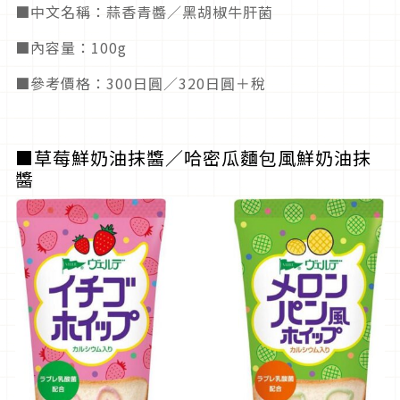
■中文名稱：蒜香青醬／黑胡椒牛肝菌
■內容量：100g
■參考價格：300日圓／320日圓＋稅
■草莓鮮奶油抹醬／哈密瓜麵包風鮮奶油抹
醬