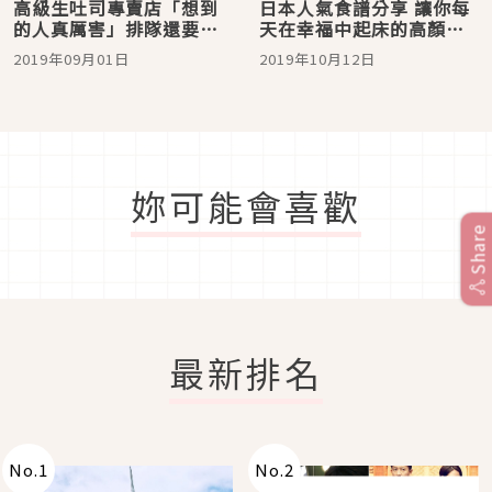
高級生吐司專賣店「想到
日本人氣食譜分享 讓你每
的人真厲害」排隊還要拚
天在幸福中起床的高顏值
人品才吃的到
吐司！
2019年09月01日
2019年10月12日
妳可能會喜歡
Share
最新排名
No.
1
No.
2