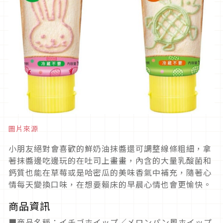
圖片來源
小朋友絕對會喜歡的鮮奶油抹醬還可調整線條粗細，拿
著抹醬邊吃邊玩的在吐司上畫畫，內含的大量乳酸菌和
鈣質也能在草莓或是哈密瓜的美味香氣中補充，隨著心
情每天變換口味，在想要賴床的早晨心情也會更愉快。
商品資訊
■商品名稱：イチゴホイップ／メロンパン風ホイップ