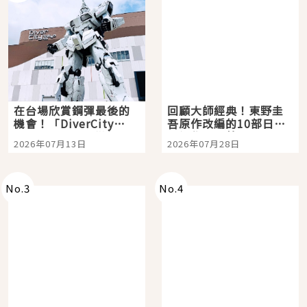
在台場欣賞鋼彈最後的
回顧大師經典！東野圭
機會！「DiverCity
吾原作改編的10部日本
Tokyo Plaza」搭船、
影視作品推薦
2026年07月13日
2026年07月28日
購物、美食及夜景，一
次全體驗
No.
3
No.
4