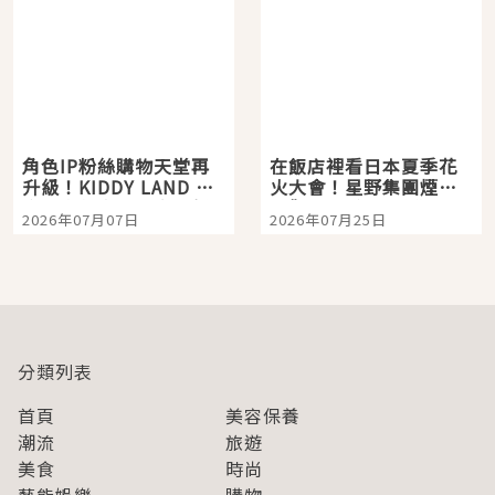
角色IP粉絲購物天堂再
在飯店裡看日本夏季花
升級！KIDDY LAND 原
火大會！星野集團煙火
宿店吉伊卡哇迎客，新
景觀飯店6選，讓你不用
2026年07月07日
2026年07月25日
開幕 OMOKADO 店3分
人擠人悠閒欣賞
即達
分類列表
首頁
美容保養
潮流
旅遊
美食
時尚