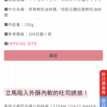
■中文名稱：草莓鮮奶油抹醬／哈密瓜麵包風鮮奶油抹
醬
■內容量：100g
■參考價格：208日圓＋稅
■
OFFICIAL SITE
購買
旅日優惠券
立馬陷入外酥內軟的吐司誘惑！
看完文章巴不得立刻就將「STEAM TOAST MAKER」