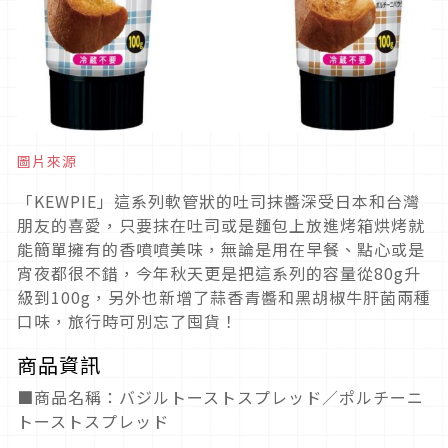
圖片來源
「KEWPIE」這系列軟管狀的吐司抹醬深受日本和台灣
朋友的喜愛，只要抹在吐司或是麵包上放進烤箱烘烤就
能簡單擁有的香噴噴美味，無論是用在早餐、點心或是
宵夜都很不錯，今年秋天更是把這系列的容量從80g升
級到100g，另外也新增了蒜香青醬和黑胡椒牛肝菌兩種
口味，旅行時可別忘了囤貨！
商品資訊
■商品名稱：バジルトーストスプレッド／ポルチーニ
トーストスプレッド