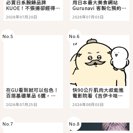
必買日系腕錶品牌
用日本最大美食網站
KUOE！不張揚卻經得起
Gurunavi 客製化預約九
時間洗鍊的經典之作五
大都市餐廳，打造專屬
2026年07月20日
2026年07月03日
選
美食體驗！
No.
5
No.
6
在GU看到就可以包色！
快90公斤肌肉大叔能進
百搭基礎單品 6選，閉
電影院看《吉伊卡哇》
眼全收也不心疼
嗎？日本重金屬樂團
2026年07月25日
2026年08月03日
「打首」會長與nagano
老師一同給出了答案
No.
7
No.
8