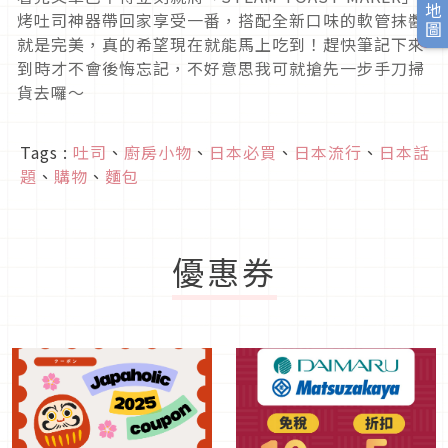
旅日地圖
烤吐司神器帶回家享受一番，搭配全新口味的軟管抹醬
就是完美，真的希望現在就能馬上吃到！趕快筆記下來
到時才不會後悔忘記，不好意思我可就搶先一步手刀掃
貨去囉～
Tags :
吐司
、
廚房小物
、
日本必買
、
日本流行
、
日本話
題
、
購物
、
麵包
優惠券