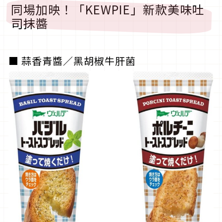
同場加映！「KEWPIE」新款美味吐
司抹醬
■ 蒜香青醬／黑胡椒牛肝菌