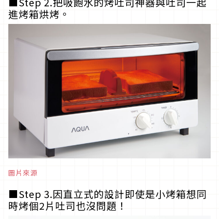
■Step 2.把吸飽水的烤吐司神器與吐司一起
進烤箱烘烤。
圖片來源
■Step 3.因直立式的設計即使是小烤箱想同
時烤個2片吐司也沒問題！