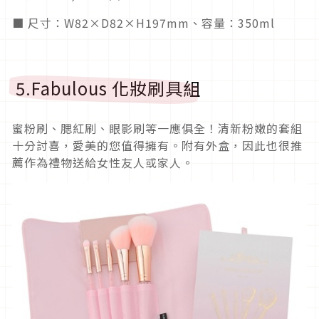
■ 尺寸：W82×D82×H197mm、容量：350ml
5.Fabulous 化妝刷具組
蜜粉刷、腮紅刷、眼影刷等一應俱全！清新粉嫩的套組
十分討喜，愛美的您值得擁有。附有外盒，因此也很推
薦作為禮物送給女性友人或家人。