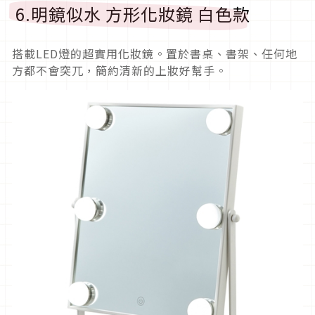
6.明鏡似水 方形化妝鏡 白色款
搭載LED燈的超實用化妝鏡。置於書桌、書架、任何地
方都不會突兀，簡約清新的上妝好幫手。