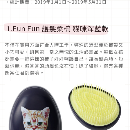
・統計期間：2019年1月1日～2019年5月31日
1.Fun Fun 護髮柔梳 貓咪深藍款
不僅在實用方面符合人體工學，特殊的造型便於攜帶又
小巧可愛，銷售第一當之無愧的生活必需品。每個女孩
都需要一把這樣的梳子好好呵護自己，讓長髮柔順、短
髮俏麗，濕答答的頭髮也沒在怕！除了貓咪，還有各種
圖案任君挑選唷。