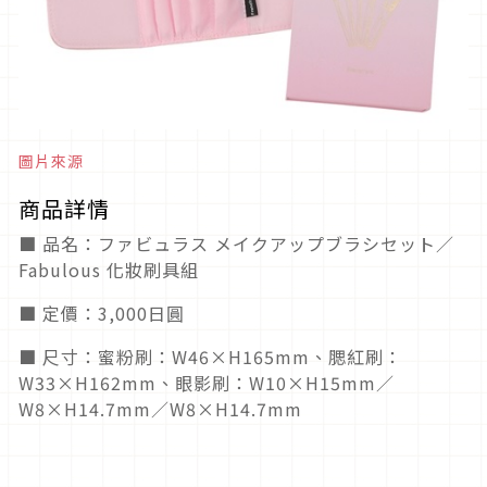
圖片來源
商品詳情
■ 品名：ファビュラス メイクアップブラシセット／
Fabulous 化妝刷具組
■ 定價：3,000日圓
■ 尺寸：蜜粉刷：W46×H165mm、腮紅刷：
W33×H162mm、眼影刷：W10×H15mm／
W8×H14.7mm／W8×H14.7mm