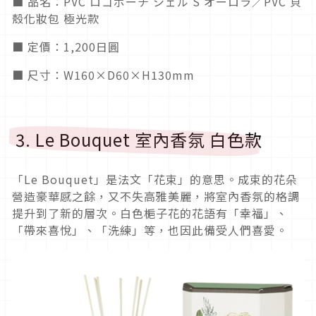
■ 品名：PVC ロゴポーチ シェル S オーロラ／PVC 貝
殼化妝包 極光款
■ 定價：1,200日圓
■ 尺寸：W160×D60×H130mm
3. Le Bouquet 室內香氛 白色款
「Le Bouquet」是法文「花束」的意思。成束的花朵
營造豪華感之餘，又不失高雅美麗，將室內香氛的格調
提升到了新的層次。白色梔子花的花語有「幸福」、
「帶來喜悅」、「洗練」等，也因此備受人們喜愛。