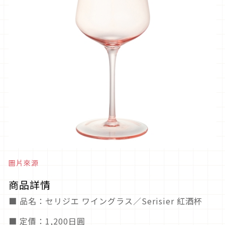
圖片來源
商品詳情
■ 品名：セリジエ ワイングラス／Serisier 紅酒杯
■ 定價：1,200日圓