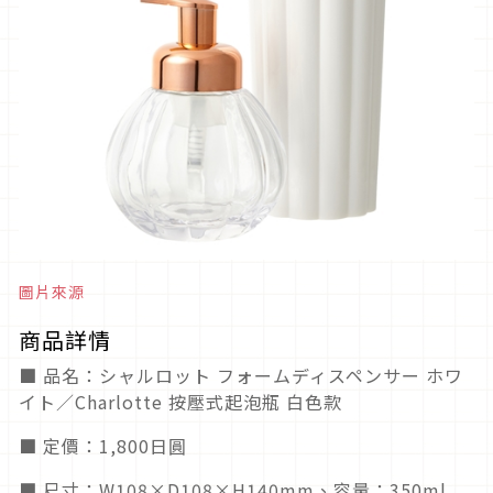
圖片來源
商品詳情
■ 品名：シャルロット フォームディスペンサー ホワ
イト／Charlotte 按壓式起泡瓶 白色款
■ 定價：1,800日圓
■ 尺寸：W108×D108×H140mm、容量：350ml