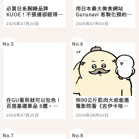
必買日系腕錶品牌
用日本最大美食網站
KUOE！不張揚卻經得起
Gurunavi 客製化預約九
時間洗鍊的經典之作五
大都市餐廳，打造專屬
2026年07月20日
2026年07月03日
選
美食體驗！
No.
5
No.
6
在GU看到就可以包色！
快90公斤肌肉大叔能進
百搭基礎單品 6選，閉
電影院看《吉伊卡哇》
眼全收也不心疼
嗎？日本重金屬樂團
2026年07月25日
2026年08月03日
「打首」會長與nagano
老師一同給出了答案
No.
7
No.
8