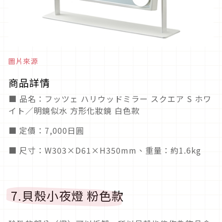
圖片來源
商品詳情
■ 品名：フッツェ ハリウッドミラー スクエア S ホワ
イト／明鏡似水 方形化妝鏡 白色款
■ 定價：7,000日圓
■ 尺寸：W303×D61×H350mm、重量：約1.6kg
7.貝殼小夜燈 粉色款