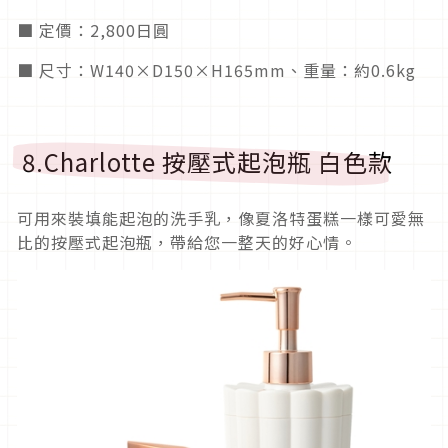
■ 定價：2,800日圓
■ 尺寸：W140×D150×H165mm、重量：約0.6kg
8.Charlotte 按壓式起泡瓶 白色款
可用來裝填能起泡的洗手乳，像夏洛特蛋糕一樣可愛無
比的按壓式起泡瓶，帶給您一整天的好心情。