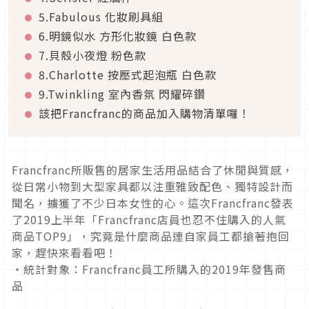
5.Fabulous 化妝刷具組
6.明鏡似水 方形化妝鏡 白色款
7.貝殼小夜燈 粉色款
8.Charlotte 按壓式起泡瓶 白色款
9.Twinkling 室內香氛 閃耀碎鑽
該把Francfranc的商品加入購物清單囉！
Francfranc所販售的居家生活用品結合了休閒與質感，
從日常小物到大型家具都以注重雅致配色、獨特設計而
聞名，擄獲了不少日本女性的心。這次Francfranc發表
了2019上半年「Francfranc店員也忍不住購入的人氣
商品TOP9」，究竟是什麼商品連自家員工都搶著抱回
家，趕快來看看吧！
・統計對象：Francfranc員工所購入的2019年發售商
品