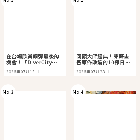
在台場欣賞鋼彈最後的
回顧大師經典！東野圭
機會！「DiverCity
吾原作改編的10部日本
Tokyo Plaza」搭船、
影視作品推薦
2026年07月13日
2026年07月28日
購物、美食及夜景，一
次全體驗
No.
3
No.
4