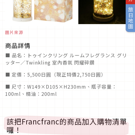
旅日地圖
圖片來源
商品詳情
■ 品名：トゥインクリング ルームフレグランス グリ
ッター／Twinkling 室內香氛 閃耀碎鑽
■ 定價：5,500日圓（現正特價2,750日圓）
■ 尺寸：W149×D105×H230mm、瓶子容量：
100ml、精油：200ml
該把Francfranc的商品加入購物清單
囉！