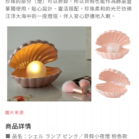
珍珠的部分（燈）可以拆卸，所以貝殼也能作為飾品盒
單獨使用，貼心設計、靈活搭配。珍珠柔和的光芒彷彿
汪洋大海中的一座燈塔，伴人安心舒適地入眠。
圖片來源
商品詳情
■ 品名：シェル ランプ ピンク／貝殼小夜燈 粉色款