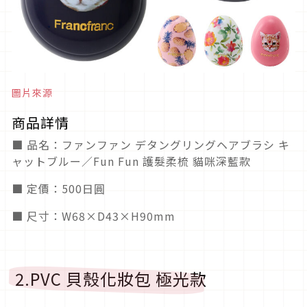
圖片來源
商品詳情
■ 品名：ファンファン デタングリングヘアブラシ キ
ャットブルー／Fun Fun 護髮柔梳 貓咪深藍款
■ 定價：500日圓
■ 尺寸：W68×D43×H90mm
2.PVC 貝殼化妝包 極光款