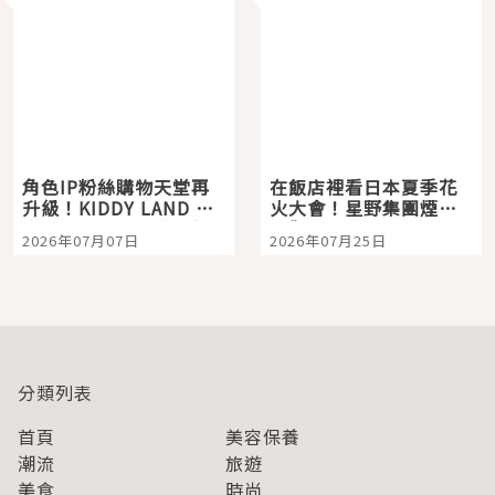
角色IP粉絲購物天堂再
在飯店裡看日本夏季花
升級！KIDDY LAND 原
火大會！星野集團煙火
宿店吉伊卡哇迎客，新
景觀飯店6選，讓你不用
2026年07月07日
2026年07月25日
開幕 OMOKADO 店3分
人擠人悠閒欣賞
即達
分類列表
首頁
美容保養
潮流
旅遊
美食
時尚