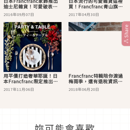
日本Francfranc家飾推出
日本流行的可愛雜貨這裡
迪士尼雜貨！可愛破表萌
買！Francfranc青山旗艦
翻天
店超好逛！
2016年09月07日
2017年04月30日
Share
用平價打造奢華耶誕！日
Francfranc特輯陪你渡過
本Francfranc限定推出聖
梅雨季，還有退稅資訊一
誕全系列
次報你知！
2017年11月06日
2018年06月20日
妳可能會喜歡