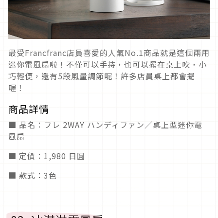
最受Francfranc店員喜愛的人氣No.1商品就是這個兩用
迷你電風扇啦！不僅可以手持，也可以擺在桌上吹，小
巧輕便，還有5段風量調節呢！許多店員桌上都會擺
喔！
商品詳情
■ 品名：フレ 2WAY ハンディファン／桌上型迷你電
風扇
■ 定價：1,980 日圓
■ 款式：3色