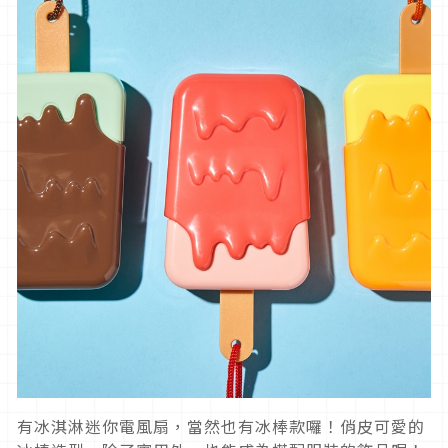
有冰淇淋迷你電風扇，當然也有冰棒款囉！俏皮可愛的