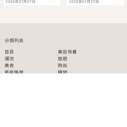
2026年07月07日
2026年07月25日
開幕 OMOKADO 店3分
人擠人悠閒欣賞
即達
分類列表
首頁
美容保養
潮流
旅遊
美食
時尚
藝能娛樂
購物
關於Japaholic
關於我們
免責事項
寫手招募
Japaholic Girls招募
廣告、合作洽談
關鍵字列表
お問い合わせ