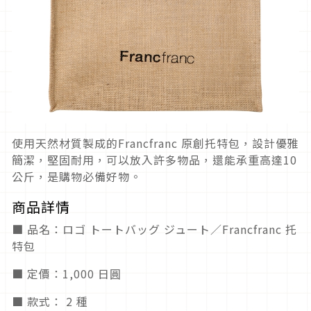
使用天然材質製成的Francfranc 原創托特包，設計優雅
簡潔，堅固耐用，可以放入許多物品，還能承重高達10
公斤，是購物必備好物。
商品詳情
■ 品名：ロゴ トートバッグ ジュート／Francfranc 托
特包
■ 定價：1,000 日圓
■ 款式： 2 種