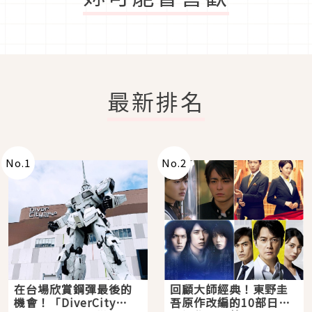
最新排名
No.
1
No.
2
在台場欣賞鋼彈最後的
回顧大師經典！東野圭
機會！「DiverCity
吾原作改編的10部日本