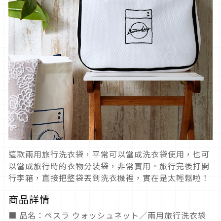
這款兩用旅行洗衣袋，平常可以當成洗衣袋使用，也可
以當成旅行時的衣物分裝袋，非常實用。旅行完後打開
行李箱，直接把整袋丟到洗衣機裡，實在是太輕鬆啦！
商品詳情
■ 品名：ペスラ ウォッシュネット／兩用旅行洗衣袋