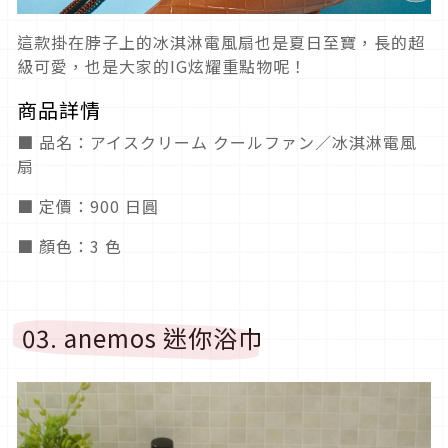
這款掛在脖子上的冰淇淋電風扇也是夏日至寶，長的超
級可愛，也是大家的IG炫耀重點物呢！
商品詳情
■ 品名：アイスクリーム クールファン／冰淇淋電風
扇
■ 定價：900 日圓
■ 顏色：3 色
03. anemos 迷你浴巾