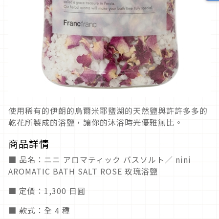
使用稀有的伊朗的烏爾米耶鹽湖的天然鹽與許許多多的
乾花所製成的浴鹽，讓你的沐浴時光優雅無比。
商品詳情
■ 品名：ニニ アロマティック バスソルト／ nini
AROMATIC BATH SALT ROSE 玫瑰浴鹽
■ 定價：1,300 日圓
■ 款式：全 4 種