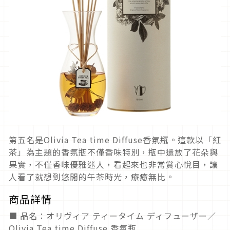
第五名是Olivia Tea time Diffuse香氛瓶。這款以「紅
茶」為主題的香氛瓶不僅香味特別，瓶中還放了花朵與
果實，不僅香味優雅迷人，看起來也非常賞心悅目，讓
人看了就想到悠閒的午茶時光，療癒無比。
商品詳情
■ 品名：オリヴィア ティータイム ディフューザー／
Olivia Tea time Diffuse 香氛瓶