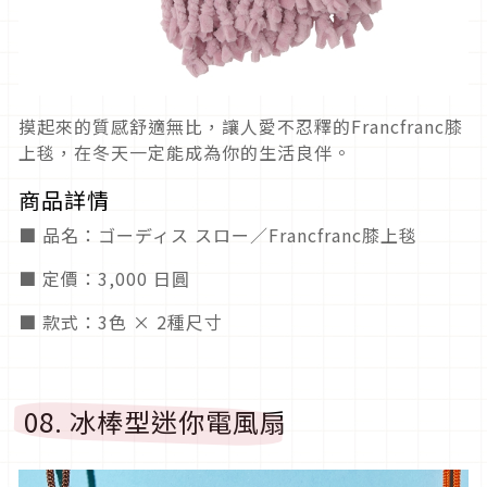
摸起來的質感舒適無比，讓人愛不忍釋的Francfranc膝
上毯，在冬天一定能成為你的生活良伴。
商品詳情
■ 品名：ゴーディス スロー／Francfranc膝上毯
■ 定價：3,000 日圓
■ 款式：3色 × 2種尺寸
08. 冰棒型迷你電風扇