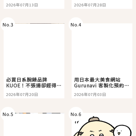
Tokyo Plaza」搭船、
影視作品推薦
2026年07月13日
2026年07月28日
購物、美食及夜景，一
次全體驗
No.
3
No.
4
必買日系腕錶品牌
用日本最大美食網站
KUOE！不張揚卻經得起
Gurunavi 客製化預約九
時間洗鍊的經典之作五
大都市餐廳，打造專屬
2026年07月20日
2026年07月03日
選
美食體驗！
No.
5
No.
6