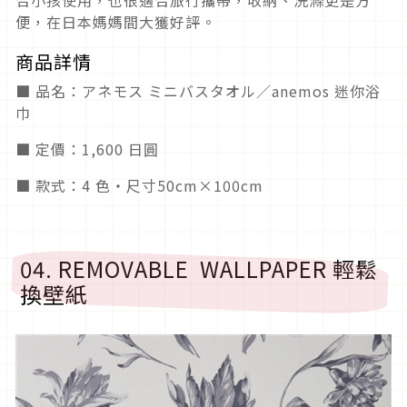
合小孩使用，也很適合旅行攜帶，收納、洗滌更是方
便，在日本媽媽間大獲好評。
商品詳情
■ 品名：アネモス ミニバスタオル／anemos 迷你浴
巾
■ 定價：1,600 日圓
■ 款式：4 色・尺寸50cm×100cm
04. REMOVABLE WALLPAPER 輕鬆
換壁紙