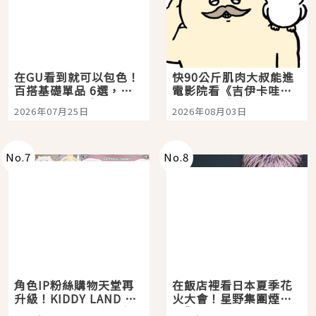
在GU看到就可以包色！
快90公斤肌肉大叔能進
百搭基礎單品 6選，閉
電影院看《吉伊卡哇》
眼全收也不心疼
嗎？日本重金屬樂團
2026年07月25日
2026年08月03日
「打首」會長與nagano
老師一同給出了答案
No.
7
No.
8
角色IP粉絲購物天堂再
在飯店裡看日本夏季花
升級！KIDDY LAND 原
火大會！星野集團煙火
宿店吉伊卡哇迎客，新
景觀飯店6選，讓你不用