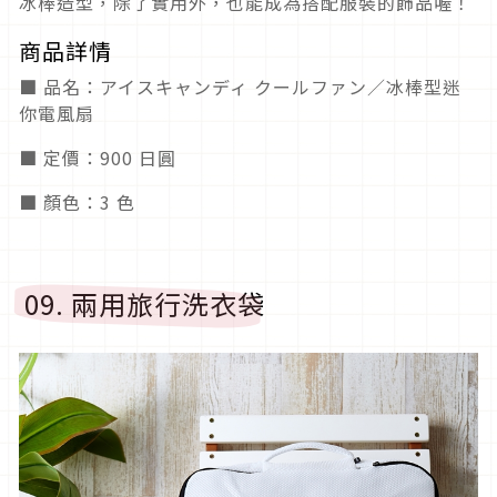
冰棒造型，除了實用外，也能成為搭配服裝的飾品喔！
商品詳情
■ 品名：アイスキャンディ クールファン／冰棒型迷
你電風扇
■ 定價：900 日圓
■ 顏色：3 色
09. 兩用旅行洗衣袋