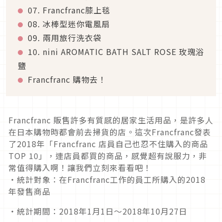
07. Francfranc膝上毯
08. 冰棒型迷你電風扇
09. 兩用旅行洗衣袋
10. nini AROMATIC BATH SALT ROSE 玫瑰浴
鹽
Francfranc 購物去！
Francfranc 販售許多有質感的居家生活用品，是許多人
在日本購物時都會前去掃貨的店。這次Francfranc發表
了2018年「Francfranc 店員自己也忍不住購入的商品
TOP 10」，連店員都買的商品，感覺超有說服力，非
常值得購入啊！讓我們立刻來看看吧！
・統計對象：在Francfranc工作的員工所購入的2018
年發售商品
・統計期間：2018年1月1日～2018年10月27日