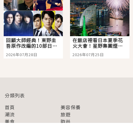
回顧大師經典！東野圭
在飯店裡看日本夏季花
吾原作改編的10部日本
火大會！星野集團煙火
影視作品推薦
景觀飯店6選，讓你不用
2026年07月28日
2026年07月25日
人擠人悠閒欣賞
分類列表
首頁
美容保養
潮流
旅遊
美食
時尚
藝能娛樂
購物