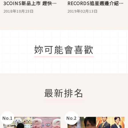
3COINS新品上市 趕快入
RECORDS追星週邊介紹
手跪求神席
彩帶・手環・徽章收納好
2018年10月23日
2019年02月13日
物
妳可能會喜歡
最新排名
No.
1
No.
2