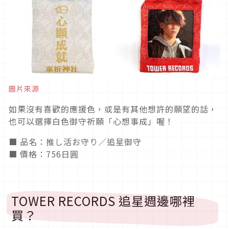
圖片來源
如果沒有喜歡的應援色，或是有其他想許的願望的話，
也可以選擇白色御守祈願「心想事成」喔！
■ 品名：推し活お守り／追星御守
■ 價格：756日圓
TOWER RECORDS 追星週邊哪裡
買？