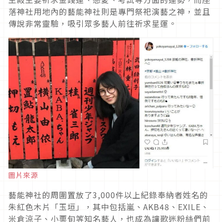
落神社用地內的藝能神社則是專門祭祀演藝之神，並且
傳說非常靈驗，吸引眾多藝人前往祈求星運。
圖片來源
藝能神社的周圍置放了3,000件以上紀錄奉納者姓名的
朱紅色木片「玉垣」，其中包括嵐、AKB48、EXILE、
米倉涼子、小栗旬等知名藝人，也成為讓歌迷粉絲們前