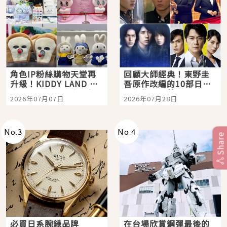
角色IP粉絲購物天堂再
回顧大師經典！東野圭
升級！KIDDY LAND 原
吾原作改編的10部日本
宿店吉伊卡哇迎客，新
影視作品推薦
2026年07月07日
2026年07月28日
開幕 OMOKADO 店3分
即達
No.
3
No.
4
Share
必買日系腕錶品牌
在台場欣賞鋼彈最後的