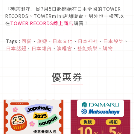
「神席御守」從7月5日起開始在日本全國的TOWER
RECORDS、TOWERmini店舖販賣，另外也一樣可以
在
TOWER RECORDS線上商店
購買！
Tags :
可愛
、
旅遊
、
日本文化
、
日本神社
、
日本設計
、
日本話題
、
日本雜貨
、
演唱會
、
藝能娛樂
、
購物
優惠券