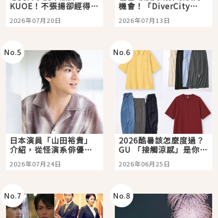
KUOE！不張揚卻經得起
機會！「DiverCity
時間洗鍊的經典之作五
Tokyo Plaza」搭船、
2026年07月20日
2026年07月13日
選
購物、美食及夜景，一
次全體驗
No.
5
No.
6
日本演員「山田裕貴」
2026酷暑該怎麼度過？
介紹，從怪演系俳優走
GU 「接觸涼感」是你的
向國民級日劇主角
夏日救星
2026年07月24日
2026年06月25日
No.
7
No.
8