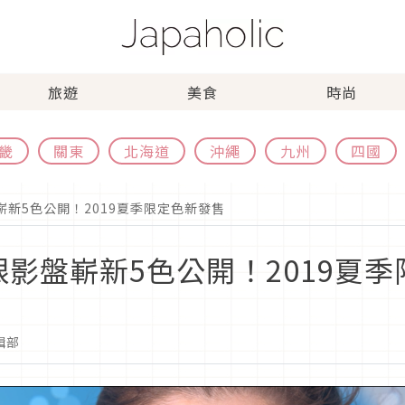
旅遊
美食
時尚
畿
關東
北海道
沖繩
九州
四國
盤嶄新5色公開！2019夏季限定色新發售
計眼影盤嶄新5色公開！2019夏
編輯部