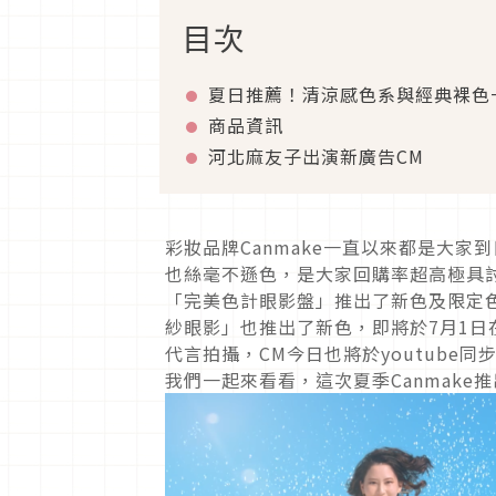
目次
夏日推薦！清涼感色系與經典裸色
商品資訊
河北麻友子出演新廣告CM
彩妝品牌Canmake一直以來都是大
也絲毫不遜色，是大家回購率超高極具
「完美色計眼影盤」推出了新色及限定
紗眼影」也推出了新色，即將於7月1
代言拍攝，CM今日也將於youtub
我們一起來看看，這次夏季Canmake