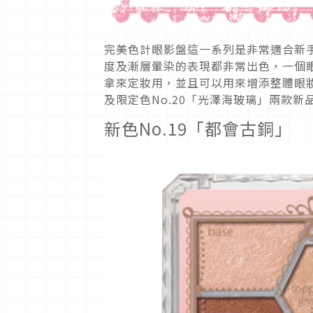
完美色計眼影盤這一系列是非常適合新
度及漸層暈染的表現都非常出色，一個
拿來定妝用，並且可以用來增添整體眼妝
及限定色No.20「光澤海玻璃」兩款新
新色No.19「都會古銅」