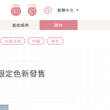
繁體中文
藝能娛樂
購物
中部北陸
中國
東北
季限定色新發售