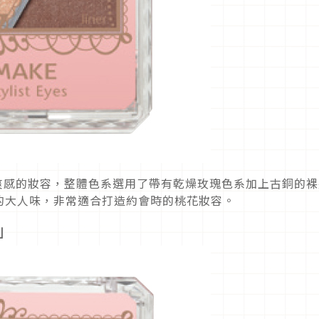
清爽感的妝容，整體色系選用了帶有乾燥玫瑰色系加上古銅的裸
的大人味，非常適合打造約會時的桃花妝容。
」