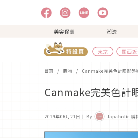
美容保養
潮流
東京
關西近
首頁
購物
Canmake完美色計眼影
Canmake完美色
2019年06月21日
｜ By
Japaholic 