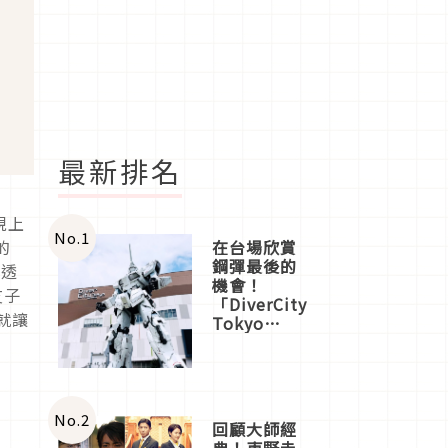
最新排名
現上
No.
1
的
在台場欣賞
鋼彈最後的
璨透
機會！
友子
「DiverCity
就讓
Tokyo
Plaza」搭
船、購物、
美食及夜
景，一次全
體驗
No.
2
回顧大師經
典！東野圭