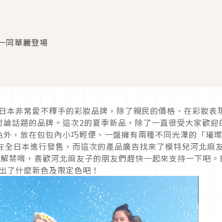
一同華麗登場
家到日本非常愛不釋手的彩妝品牌，除了親民的價格、在彩妝表
討論話題的品牌。這次2的夏季新品，除了一直很受大家歡迎
色外，放在包包內小巧輕便、一盤擁有兩種不同光澤的「璀
日在全日本進行發售，而這次的產品廣告找來了模特兒河北麻
e同步解禁唷，喜歡河北麻友子的朋友們趕快一起來支持一下吧。
推出了什麼新色及限定色吧！