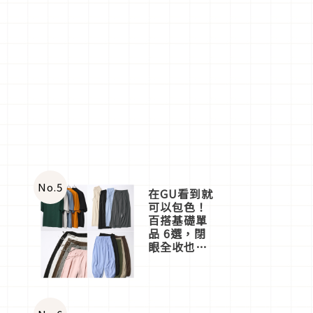
No.
5
在GU看到就
可以包色！
百搭基礎單
品 6選，閉
眼全收也不
心疼