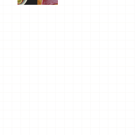
屬美食體
驗！