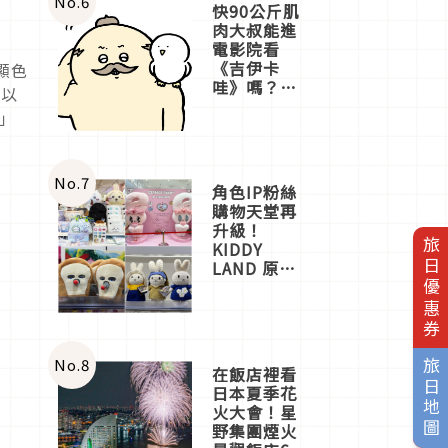
No.
6
快90公斤肌
肉大叔能進
電影院看
《吉伊卡
顯色
哇》嗎？日
可以
本重金屬樂
」
團「打首」
會長與
nagano老師
一同給出了
No.
7
角色IP粉絲
答案
購物天堂再
升級！
旅日優惠券
KIDDY
LAND 原宿
店吉伊卡哇
迎客，新開
幕
OMOKADO
店3分即達
No.
8
旅日地圖
在飯店裡看
日本夏季花
火大會！星
野集團煙火