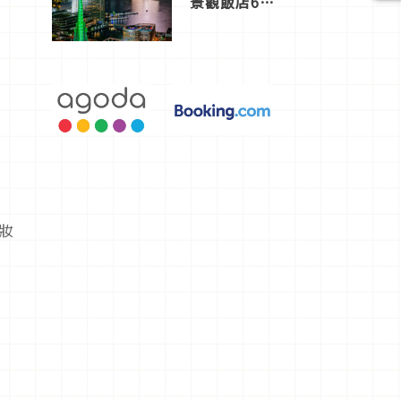
景觀飯店6
選，讓你不
用人擠人悠
閒欣賞
妝