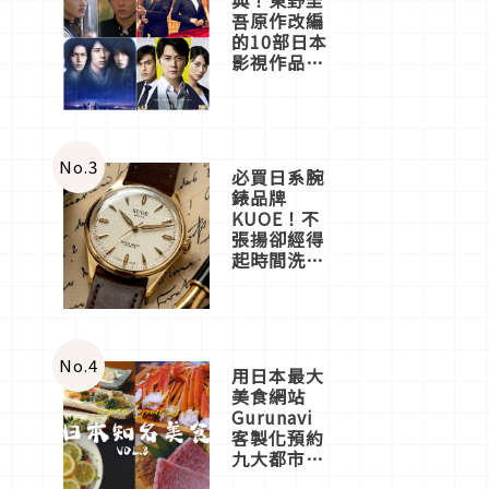
吾原作改編
的10部日本
影視作品推
薦
No.
3
必買日系腕
錶品牌
KUOE！不
張揚卻經得
起時間洗鍊
的經典之作
五選
No.
4
用日本最大
美食網站
Gurunavi
客製化預約
九大都市餐
廳，打造專