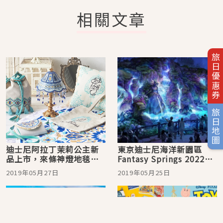
相關文章
旅日優惠券
旅日地圖
迪士尼阿拉丁茉莉公主新
東京迪士尼海洋新園區
品上市，來條神燈地毯
Fantasy Springs 2022即
吧！
將與大家相見
2019年05月27日
2019年05月25日