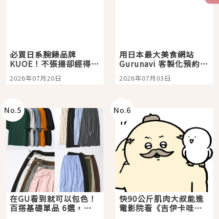
必買日系腕錶品牌
用日本最大美食網站
KUOE！不張揚卻經得起
Gurunavi 客製化預約九
時間洗鍊的經典之作五
大都市餐廳，打造專屬
2026年07月20日
2026年07月03日
選
美食體驗！
No.
5
No.
6
在GU看到就可以包色！
快90公斤肌肉大叔能進
百搭基礎單品 6選，閉
電影院看《吉伊卡哇》
眼全收也不心疼
嗎？日本重金屬樂團