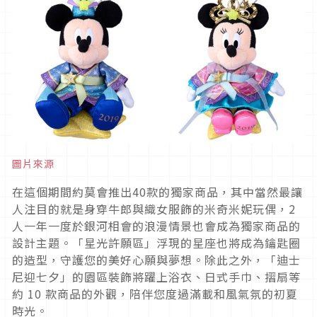
圖片來源
在這個期間約莫會推出40款的獨家商品，其中當然最讓
人注目的就是身穿牛郎與織女服飾的米奇米妮玩偶，2
人一年一度於銀河相會的浪漫情景也會成為獨家商品的
設計主題。「星光許願區」浮現的星座也將成為鑰匙圈
的造型，守護您的美好心願與夢想。除此之外，「迪士
尼迎七夕」的園區裝飾將躍上浴衣、日式手巾、摺扇等
約 10 款商品的外觀，陪伴您度過滿載和風氣氛的初夏
時光。