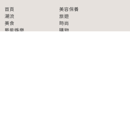
首頁
美容保養
潮流
旅遊
美食
時尚
藝能娛樂
購物
關於Japaholic
關於我們
免責事項
寫手招募
Japaholic Girls招募
廣告、合作洽談
關鍵字列表
お問い合わせ