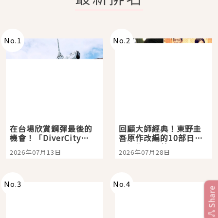
No.
1
No.
2
在台場欣賞鋼彈最後的
回顧大師經典！東野圭
機會！「DiverCity
吾原作改編的10部日本
Tokyo Plaza」搭船、
影視作品推薦
2026年07月13日
2026年07月28日
購物、美食及夜景，一
次全體驗
No.
3
No.
4
Share