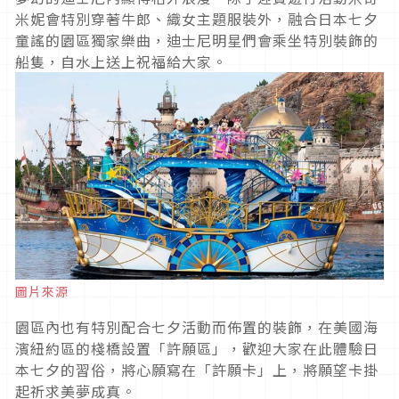
米妮會特別穿著牛郎、織女主題服裝外，融合日本七夕
童謠的園區獨家樂曲，迪士尼明星們會乘坐特別裝飾的
船隻，自水上送上祝福給大家。
圖片來源
園區內也有特別配合七夕活動而佈置的裝飾，在美國海
濱紐約區的棧橋設置「許願區」，歡迎大家在此體驗日
本七夕的習俗，將心願寫在「許願卡」上，將願望卡掛
起祈求美夢成真。