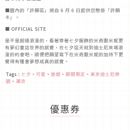
■園內的「許願區」將自 6 月 6 日起供您懸掛「許願
卡」。
■
OFFICIAL SITE
是不是超級浪漫的，看著穿著七夕服飾的米奇跟米妮更
有夢幻童話世界的感覺，在七夕這天就到迪士尼來場浪
漫的約會吧，順便把願望寫下在米奇跟米妮的加持下更
覺得有種會夢想成真的感覺。
Tags :
七夕
、
可愛
、
旅遊
、
期間限定
、
東京迪士尼樂
園
、
潮流
優惠券