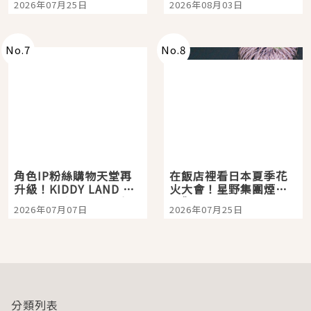
2026年07月25日
2026年08月03日
「打首」會長與nagano
老師一同給出了答案
No.
7
No.
8
角色IP粉絲購物天堂再
在飯店裡看日本夏季花
升級！KIDDY LAND 原
火大會！星野集團煙火
宿店吉伊卡哇迎客，新
景觀飯店6選，讓你不用
2026年07月07日
2026年07月25日
開幕 OMOKADO 店3分
人擠人悠閒欣賞
即達
分類列表