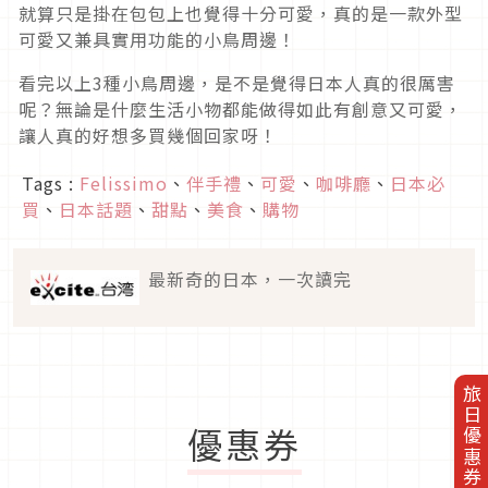
就算只是掛在包包上也覺得十分可愛，真的是一款外型
可愛又兼具實用功能的小鳥周邊！
看完以上3種小鳥周邊，是不是覺得日本人真的很厲害
呢？無論是什麼生活小物都能做得如此有創意又可愛，
讓人真的好想多買幾個回家呀！
Tags :
Felissimo
、
伴手禮
、
可愛
、
咖啡廳
、
日本必
買
、
日本話題
、
甜點
、
美食
、
購物
最新奇的日本，一次讀完
旅日優惠券
優惠券