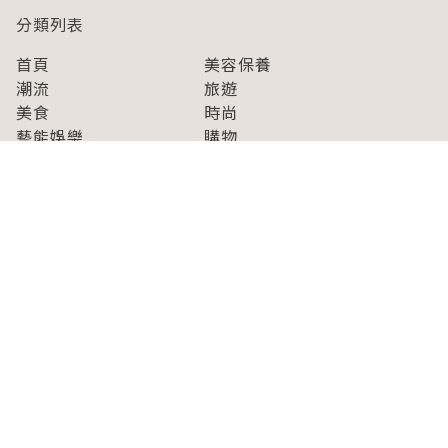
分類列表
首頁
美容保養
潮流
旅遊
美食
時尚
藝能娛樂
購物
關於Japaholic
關於我們
免責事項
寫手招募
Japaholic Girls招募
廣告、合作洽談
關鍵字列表
お問い合わせ