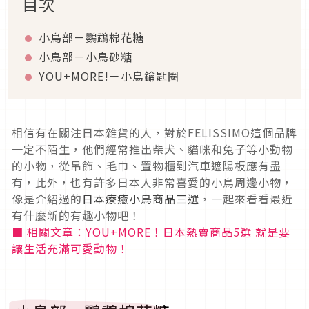
目次
小鳥部－鸚鵡棉花糖
小鳥部－小鳥砂糖
YOU+MORE!－小鳥鑰匙圈
相信有在關注日本雜貨的人，對於FELISSIMO這個品牌
一定不陌生，他們經常推出柴犬、貓咪和兔子等小動物
的小物，從吊飾、毛巾、置物櫃到汽車遮陽板應有盡
有，此外，也有許多日本人非常喜愛的小鳥周邊小物，
像是介紹過的
日本療癒小鳥商品三選
，一起來看看最近
有什麼新的有趣小物吧！
■ 相關文章：YOU+MORE！日本熱賣商品5選 就是要
讓生活充滿可愛動物！