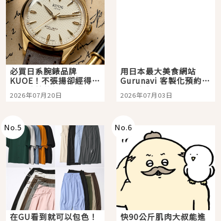
必買日系腕錶品牌
用日本最大美食網站
KUOE！不張揚卻經得起
Gurunavi 客製化預約九
時間洗鍊的經典之作五
大都市餐廳，打造專屬
2026年07月20日
2026年07月03日
選
美食體驗！
No.
5
No.
6
在GU看到就可以包色！
快90公斤肌肉大叔能進