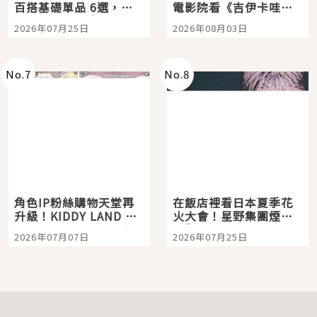
百搭基礎單品 6選，閉
電影院看《吉伊卡哇》
眼全收也不心疼
嗎？日本重金屬樂團
2026年07月25日
2026年08月03日
「打首」會長與nagano
老師一同給出了答案
No.
7
No.
8
角色IP粉絲購物天堂再
在飯店裡看日本夏季花
升級！KIDDY LAND 原
火大會！星野集團煙火
宿店吉伊卡哇迎客，新
景觀飯店6選，讓你不用
2026年07月07日
2026年07月25日
開幕 OMOKADO 店3分
人擠人悠閒欣賞
即達