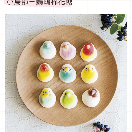
小鳥部－鸚鵡棉花糖