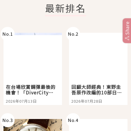
最新排名
Share
No.
1
No.
2
在台場欣賞鋼彈最後的
回顧大師經典！東野圭
機會！「DiverCity
吾原作改編的10部日本
Tokyo Plaza」搭船、
影視作品推薦
2026年07月13日
2026年07月28日
購物、美食及夜景，一
次全體驗
No.
3
No.
4