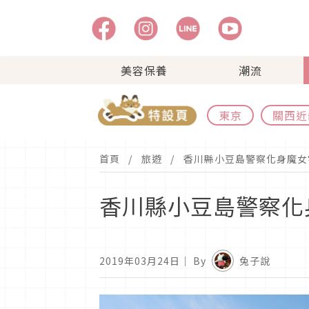
美容保養
潮流
東京
關西近
首頁
旅遊
香川縣小豆島警察化身魔女
香川縣小豆島警察化
2019年03月24日
｜ By
兔子說