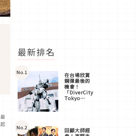
最新排名
No.
1
在台場欣賞
鋼彈最後的
機會！
「DiverCity
Tokyo
Plaza」搭
規
船、購物、
美食及夜
島最
景，一次全
引起
體驗
No.
2
回顧大師經
典！東野圭