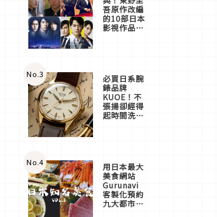
吾原作改編
的10部日本
影視作品推
薦
No.
3
必買日系腕
錶品牌
KUOE！不
張揚卻經得
起時間洗鍊
的經典之作
五選
No.
4
用日本最大
美食網站
Gurunavi
客製化預約
九大都市餐
廳，打造專