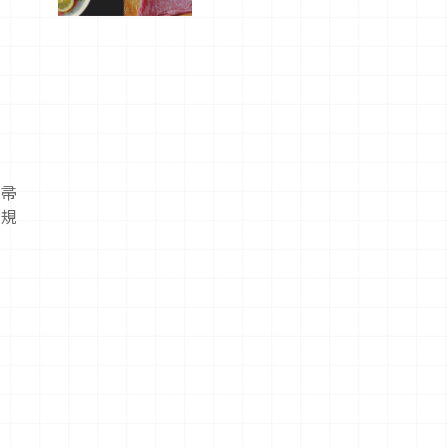
屬美食體
驗！
掃帚
通規