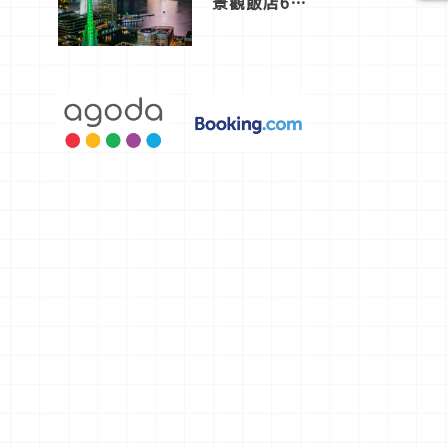
景觀飯店6
選，讓你不
用人擠人悠
閒欣賞