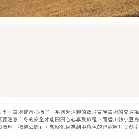
旺季，當地警察拍攝了一系列超逗趣的照片宣導當地的交通
萬要注意自身的安全才能開開心心享受旅程。而香川縣小豆
拍攝地「橄欖公園」，警察化身為劇中角色的逗趣照片立刻