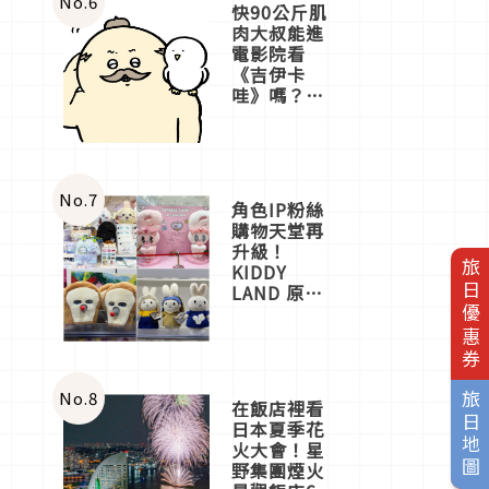
No.
6
快90公斤肌
肉大叔能進
電影院看
《吉伊卡
哇》嗎？日
本重金屬樂
團「打首」
會長與
nagano老師
一同給出了
No.
7
角色IP粉絲
答案
購物天堂再
升級！
旅日優惠券
KIDDY
LAND 原宿
店吉伊卡哇
迎客，新開
幕
OMOKADO
店3分即達
No.
8
旅日地圖
在飯店裡看
日本夏季花
火大會！星
野集團煙火