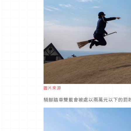
圖片來源
騎腳踏車雙載會被處以兩萬元以下的罰