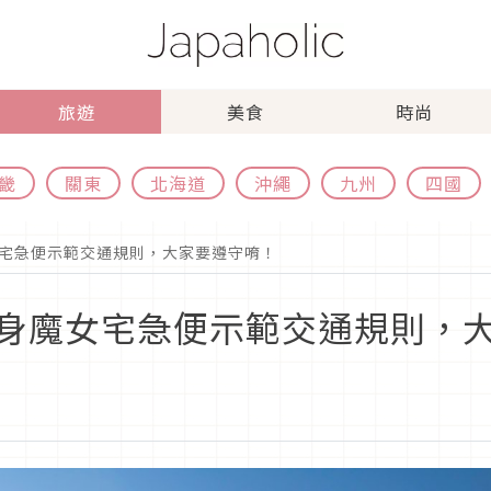
旅遊
美食
時尚
畿
關東
北海道
沖繩
九州
四國
宅急便示範交通規則，大家要遵守唷！
身魔女宅急便示範交通規則，