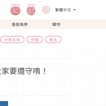
繁體中文
藝能娛樂
購物
中部北陸
中國
東北
大家要遵守唷！