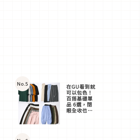
No.
5
在GU看到就
可以包色！
百搭基礎單
品 6選，閉
眼全收也不
心疼