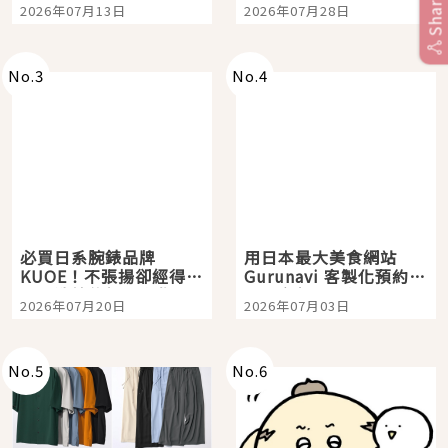
Tokyo Plaza」搭船、
影視作品推薦
Share
2026年07月13日
2026年07月28日
購物、美食及夜景，一
次全體驗
No.
3
No.
4
必買日系腕錶品牌
用日本最大美食網站
KUOE！不張揚卻經得起
Gurunavi 客製化預約九
時間洗鍊的經典之作五
大都市餐廳，打造專屬
2026年07月20日
2026年07月03日
選
美食體驗！
No.
5
No.
6