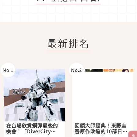
最新排名
No.
1
No.
2
在台場欣賞鋼彈最後的
回顧大師經典！東野圭
機會！「DiverCity
吾原作改編的10部日本