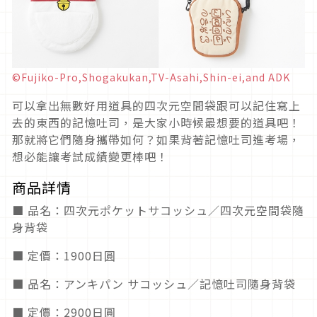
©Fujiko-Pro,Shogakukan,TV-Asahi,Shin-ei,and ADK
可以拿出無數好用道具的四次元空間袋跟可以記住寫上
去的東西的記憶吐司，是大家小時候最想要的道具吧！
那就將它們隨身攜帶如何？如果背著記憶吐司進考場，
想必能讓考試成績變更棒吧！
商品詳情
■ 品名：四次元ポケットサコッシュ／四次元空間袋隨
身背袋
■ 定價：1900日圓
■ 品名：アンキパン サコッシュ／記憶吐司隨身背袋
■ 定價：2900日圓