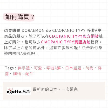
如何購買？
想要購買 DORAEMON de CIAOPANIC TYPY 哆啦A夢
商品的朋友，除了可以在
CIAOPANIC TYPY官方網站
線
上訂購外，也可以去
CIAOPANIC TYPY實體店鋪
挖寶，
除了以上介紹的商品外，還有許多款式喔！快告訴你身
邊的哆啦A夢迷吧！
Tags :
伴手禮
、
可愛
、
哆啦A夢
、
日本話題
、
時尚
、
穿
搭
、
購物
、
配件
最新奇的日本，一次讀完