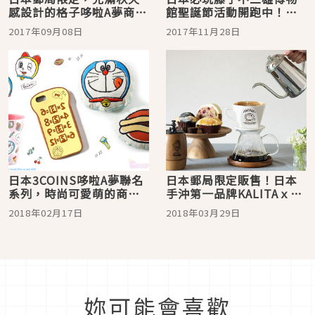
感設計的格子哆啦A夢商品
館聖誕節活動開跑中！哆
每一個都想要！
啦A夢粉絲不可錯過！
2017年09月08日
2017年11月28日
日本3COINS哆啦A夢聯名
日本郵局限定販售！日本
系列，時尚可愛萌的商品
手沖第一品牌KALITAｘ哆
讓你買好買滿！
啦A夢手沖咖啡組
2018年02月17日
2018年03月29日
妳可能會喜歡