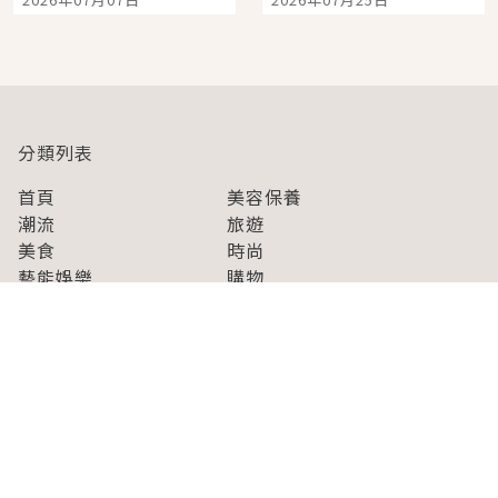
開幕 OMOKADO 店3分
人擠人悠閒欣賞
即達
分類列表
首頁
美容保養
潮流
旅遊
美食
時尚
藝能娛樂
購物
關於Japaholic
關於我們
免責事項
寫手招募
Japaholic Girls招募
廣告、合作洽談
關鍵字列表
お問い合わせ