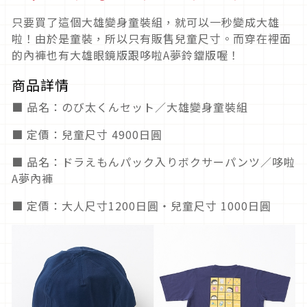
只要買了這個大雄變身童裝組，就可以一秒變成大雄
啦！由於是童裝，所以只有販售兒童尺寸。而穿在裡面
的內褲也有大雄眼鏡版跟哆啦A夢鈴鐺版喔！
商品詳情
■ 品名：のび太くんセット／大雄變身童裝組
■ 定價：兒童尺寸 4900日圓
■ 品名：ドラえもんパック入りボクサーパンツ／哆啦
A夢內褲
■ 定價：大人尺寸1200日圓・兒童尺寸 1000日圓