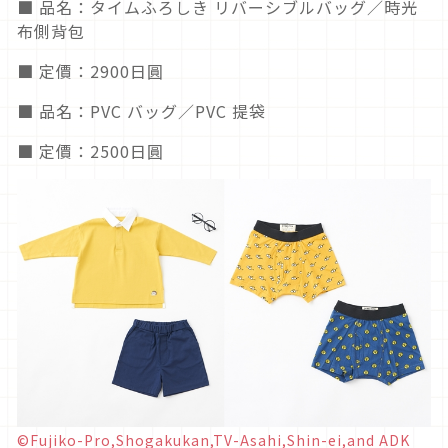
■ 品名：タイムふろしき リバーシブルバッグ／時光
布側背包
■ 定價：2900日圓
■ 品名：PVC バッグ／PVC 提袋
■ 定價：2500日圓
©Fujiko-Pro,Shogakukan,TV-Asahi,Shin-ei,and ADK