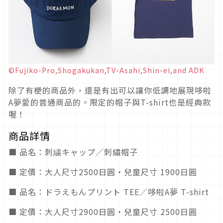
©Fujiko-Pro,Shogakukan,TV-Asahi,Shin-ei,and ADK
除了有梗的商品外，還是有出可以讓你低調地展現哆啦
A夢愛的普通商品的。限定的帽子與T-shirt也是經典款
喔！
商品詳情
■ 品名：刺繍キャップ／刺繡帽子
■ 定價：大人尺寸2500日圓・兒童尺寸 1900日圓
■ 品名：ドラえもんプリント TEE／哆啦A夢 T-shirt
■ 定價：大人尺寸2900日圓・兒童尺寸 2500日圓