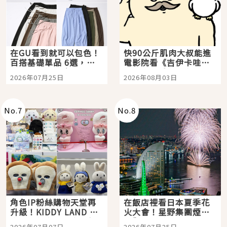
在GU看到就可以包色！
快90公斤肌肉大叔能進
百搭基礎單品 6選，閉
電影院看《吉伊卡哇》
眼全收也不心疼
嗎？日本重金屬樂團
2026年07月25日
2026年08月03日
「打首」會長與nagano
老師一同給出了答案
No.
7
No.
8
角色IP粉絲購物天堂再
在飯店裡看日本夏季花
升級！KIDDY LAND 原
火大會！星野集團煙火
宿店吉伊卡哇迎客，新
景觀飯店6選，讓你不用
2026年07月07日
2026年07月25日