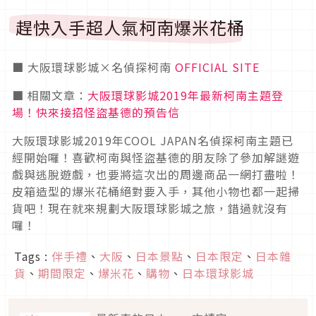
趕快入手超人氣柯南爆米花桶
■ 大阪環球影城×名偵探柯南
OFFICIAL SITE
■ 相關文章：
大阪環球影城2019年最新柯南主題登
場！快來接招怪盜基德的預告信
大阪環球影城2019年COOL JAPAN名偵探柯南主題已
經開始囉！喜歡柯南與怪盜基德的朋友除了參加解謎遊
戲與逃脫遊戲，也要將這次出的周邊商品一網打盡啦！
皮箱造型的爆米花桶絕對要入手，其他小物也都一起掃
貨吧！現在就來規劃大阪環球影城之旅，錯過就沒有
囉！
Tags :
伴手禮
、
大阪
、
日本景點
、
日本限定
、
日本雜
貨
、
期間限定
、
爆米花
、
購物
、
日本環球影城