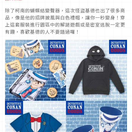
除了柯南的蝴蝶結變聲器，這次怪盜基德也出了很多商
品，像是他的招牌披風與白色禮帽，讓你一秒變身！穿
上這套服裝進行園區中的解謎遊戲或是密室逃脫一定更
有趣，喜歡基德的人不要錯過囉！