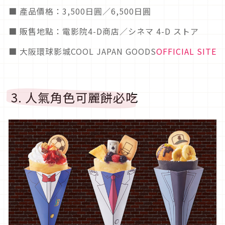
■ 產品價格：3,500日圓／6,500日圓
■ 販售地點：電影院4-D商店／シネマ 4-D ストア
■ 大阪環球影城COOL JAPAN GOODS
OFFICIAL SITE
3. 人氣角色可麗餅必吃