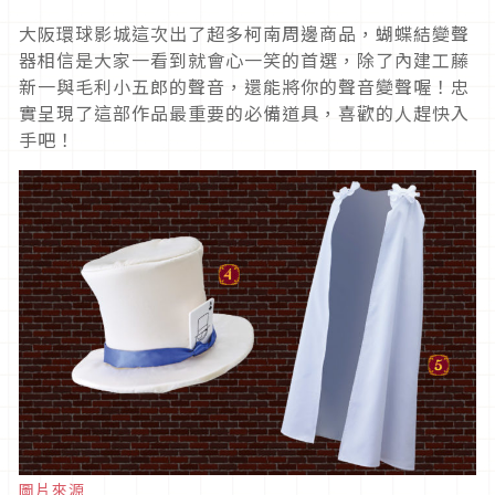
大阪環球影城這次出了超多柯南周邊商品，蝴蝶結變聲
器相信是大家一看到就會心一笑的首選，除了內建工藤
新一與毛利小五郎的聲音，還能將你的聲音變聲喔！忠
實呈現了這部作品最重要的必備道具，喜歡的人趕快入
手吧！
圖片來源