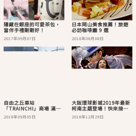
隱藏在銀座的可愛茶包，
日本岡山美食推薦！旅遊
當伴手禮剛剛好！
必訪咖啡廳 9 選
2017年09月07日
2018年06月08日
自由之丘車站
大阪環球影城2019年最新
「TRAINCHI」商場 滿滿
柯南主題登場！快來接招
雜貨超好逛
怪盜基德的預告信
2018年09月05日
2018年12月29日