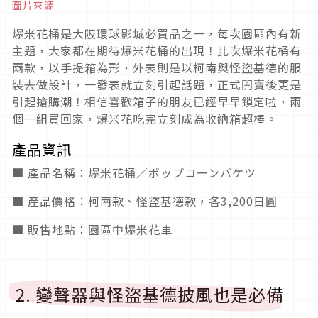
圖片來源
爆米花桶是大阪環球影城必買品之一，每次園區內有新
主題，大家都在期待爆米花桶的出現！此次爆米花桶有
兩款，以手提箱為形，外表則是以柯南與怪盜基德的服
裝去做設計，一發表就立刻引起話題，正式開賣後更是
引起搶購潮！相信喜歡箱子的朋友已經早早鎖定啦，兩
個一組買回家，爆米花吃完立刻成為收納箱超棒。
產品資訊
■ 產品名稱：爆米花桶／ポップコーンバケツ
■ 產品價格：柯南款、怪盜基德款，各3,200日圓
■ 販售地點：園區中爆米花車
2. 變聲器與怪盜基德披風也是必備