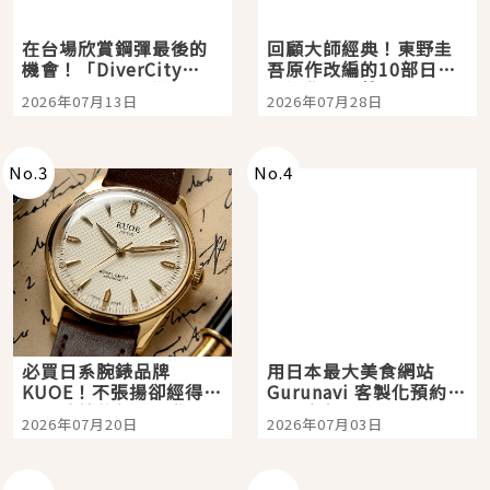
在台場欣賞鋼彈最後的
回顧大師經典！東野圭
機會！「DiverCity
吾原作改編的10部日本
Tokyo Plaza」搭船、
影視作品推薦
2026年07月13日
2026年07月28日
購物、美食及夜景，一
次全體驗
No.
3
No.
4
必買日系腕錶品牌
用日本最大美食網站
KUOE！不張揚卻經得起
Gurunavi 客製化預約九
時間洗鍊的經典之作五
大都市餐廳，打造專屬
2026年07月20日
2026年07月03日
選
美食體驗！