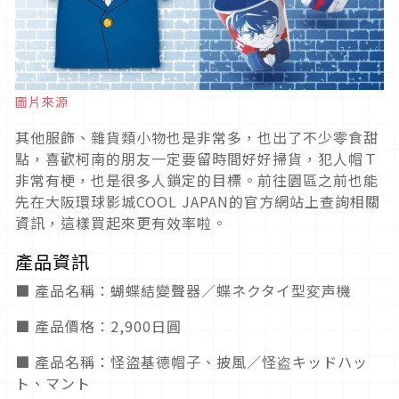
圖片來源
其他服飾、雜貨類小物也是非常多，也出了不少零食甜
點，喜歡柯南的朋友一定要留時間好好掃貨，犯人帽Ｔ
非常有梗，也是很多人鎖定的目標。前往園區之前也能
先在大阪環球影城COOL JAPAN的官方網站上查詢相關
資訊，這樣買起來更有效率啦。
產品資訊
■ 產品名稱：蝴蝶結變聲器／蝶ネクタイ型変声機
■ 產品價格：2,900日圓
■ 產品名稱：怪盜基德帽子、披風／怪盗キッドハッ
ト、マント