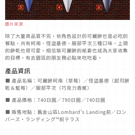
圖片來源
除了大量商品買不完，依角色設計的可麗餅也是必吃的
餐點，共有柯南、怪盜基德、服部平次三種口味，上頭
的餅乾也很可愛，相信裝可麗餅的紙套也成為大家收集
的目標，有去園區的朋友務必點來吃吃看。
產品資訊
■ 產品名稱：可麗餅柯南（草莓）／怪盜基德（起司餅
乾＆藍莓）／服部平次（巧克力香蕉）
■ 產品價格：740日圓／790日圓／740日圓
■ 販售地點：舊金山區Lombard's Landing前／ロン
バーズ・ランディング™前テラス