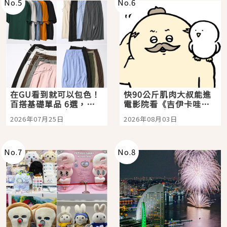
No.
5
No.
6
在GU看到就可以包色！
快90公斤肌肉大叔能進
百搭基礎單品 6選，閉
電影院看《吉伊卡哇》
眼全收也不心疼
嗎？日本重金屬樂團
2026年07月25日
2026年08月03日
「打首」會長與nagano
老師一同給出了答案
No.
7
No.
8