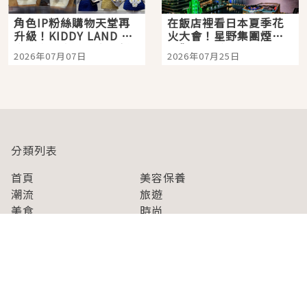
角色IP粉絲購物天堂再
在飯店裡看日本夏季花
升級！KIDDY LAND 原
火大會！星野集團煙火
宿店吉伊卡哇迎客，新
景觀飯店6選，讓你不用
2026年07月07日
2026年07月25日
開幕 OMOKADO 店3分
人擠人悠閒欣賞
即達
分類列表
首頁
美容保養
潮流
旅遊
美食
時尚
藝能娛樂
購物
關於Japaholic
關於我們
免責事項