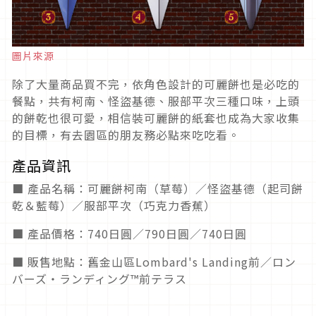
圖片來源
除了大量商品買不完，依角色設計的可麗餅也是必吃的
餐點，共有柯南、怪盜基德、服部平次三種口味，上頭
的餅乾也很可愛，相信裝可麗餅的紙套也成為大家收集
的目標，有去園區的朋友務必點來吃吃看。
產品資訊
■ 產品名稱：可麗餅柯南（草莓）／怪盜基德（起司餅
乾＆藍莓）／服部平次（巧克力香蕉）
■ 產品價格：740日圓／790日圓／740日圓
■ 販售地點：舊金山區Lombard's Landing前／ロン
バーズ・ランディング™前テラス