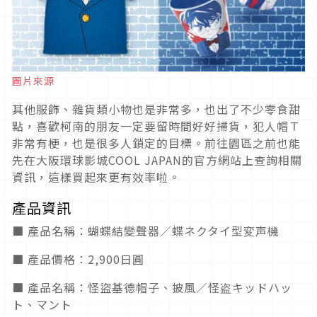
圖片來源
其他服飾、雜貨類小物也是非常多，也出了不少零食甜
點，喜歡柯南的朋友一定要留時間好好掃貨，犯人帽Ｔ
非常有梗，也是很多人鎖定的目標。前往園區之前也能
先在大阪環球影城COOL JAPAN的官方網站上查詢相關
資訊，這樣買起來更有效率啦。
產品資訊
■ 產品名稱：蝴蝶結變聲器／蝶ネクタイ型変声機
■ 產品價格：2,900日圓
■ 產品名稱：怪盜基德帽子、披風／怪盗キッドハッ
ト、マント