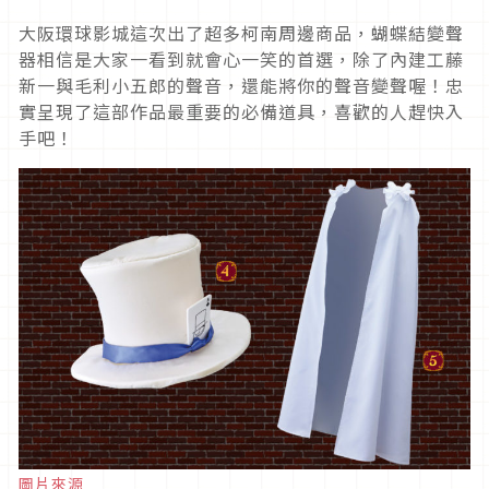
大阪環球影城這次出了超多柯南周邊商品，蝴蝶結變聲
器相信是大家一看到就會心一笑的首選，除了內建工藤
新一與毛利小五郎的聲音，還能將你的聲音變聲喔！忠
實呈現了這部作品最重要的必備道具，喜歡的人趕快入
手吧！
圖片來源