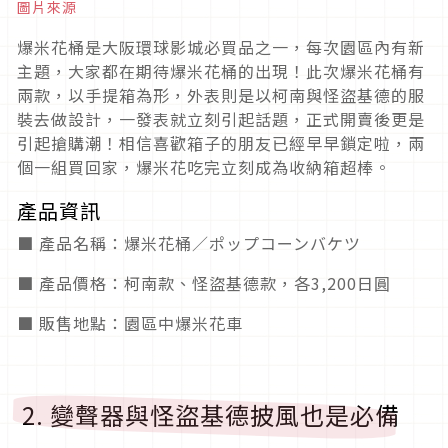
圖片來源
爆米花桶是大阪環球影城必買品之一，每次園區內有新
主題，大家都在期待爆米花桶的出現！此次爆米花桶有
兩款，以手提箱為形，外表則是以柯南與怪盜基德的服
裝去做設計，一發表就立刻引起話題，正式開賣後更是
引起搶購潮！相信喜歡箱子的朋友已經早早鎖定啦，兩
個一組買回家，爆米花吃完立刻成為收納箱超棒。
產品資訊
■ 產品名稱：爆米花桶／ポップコーンバケツ
■ 產品價格：柯南款、怪盜基德款，各3,200日圓
■ 販售地點：園區中爆米花車
2. 變聲器與怪盜基德披風也是必備