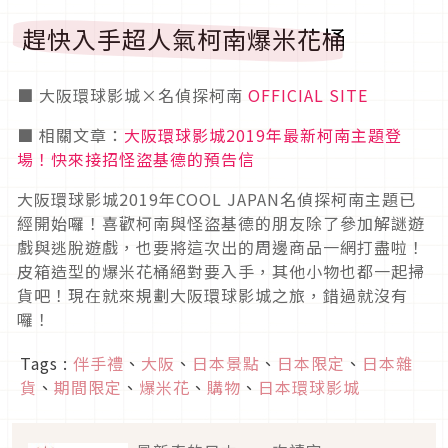
趕快入手超人氣柯南爆米花桶
■ 大阪環球影城×名偵探柯南
OFFICIAL SITE
■ 相關文章：
大阪環球影城2019年最新柯南主題登
場！快來接招怪盜基德的預告信
大阪環球影城2019年COOL JAPAN名偵探柯南主題已
經開始囉！喜歡柯南與怪盜基德的朋友除了參加解謎遊
戲與逃脫遊戲，也要將這次出的周邊商品一網打盡啦！
皮箱造型的爆米花桶絕對要入手，其他小物也都一起掃
貨吧！現在就來規劃大阪環球影城之旅，錯過就沒有
囉！
Tags :
伴手禮
、
大阪
、
日本景點
、
日本限定
、
日本雜
貨
、
期間限定
、
爆米花
、
購物
、
日本環球影城