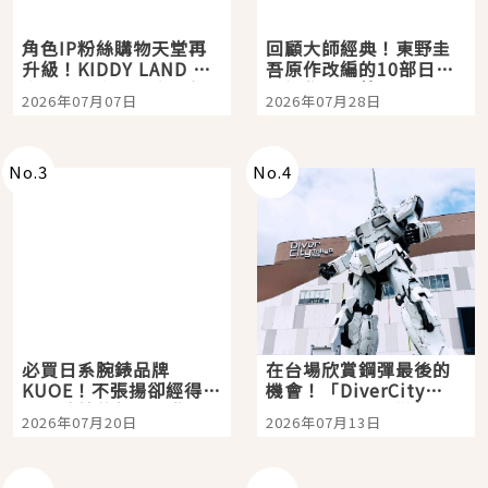
角色IP粉絲購物天堂再
回顧大師經典！東野圭
升級！KIDDY LAND 原
吾原作改編的10部日本
宿店吉伊卡哇迎客，新
影視作品推薦
2026年07月07日
2026年07月28日
開幕 OMOKADO 店3分
即達
No.
3
No.
4
必買日系腕錶品牌
在台場欣賞鋼彈最後的
KUOE！不張揚卻經得起
機會！「DiverCity
時間洗鍊的經典之作五
Tokyo Plaza」搭船、
2026年07月20日
2026年07月13日
選
購物、美食及夜景，一
次全體驗