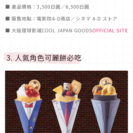
■ 產品價格：3,500日圓／6,500日圓
■ 販售地點：電影院4-D商店／シネマ 4-D ストア
■ 大阪環球影城COOL JAPAN GOODS
OFFICIAL SITE
3. 人氣角色可麗餅必吃