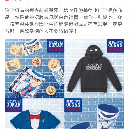
除了柯南的蝴蝶結變聲器，這次怪盜基德也出了很多商
品，像是他的招牌披風與白色禮帽，讓你一秒變身！穿
上這套服裝進行園區中的解謎遊戲或是密室逃脫一定更
有趣，喜歡基德的人不要錯過囉！