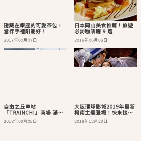
隱藏在銀座的可愛茶包，
日本岡山美食推薦！旅遊
當伴手禮剛剛好！
必訪咖啡廳 9 選
2017年09月07日
2018年06月08日
自由之丘車站
大阪環球影城2019年最新
「TRAINCHI」商場 滿滿
柯南主題登場！快來接招
雜貨超好逛
怪盜基德的預告信
2018年09月05日
2018年12月29日