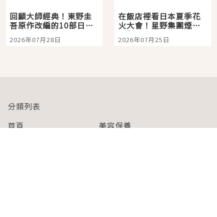
回顧大師經典！東野圭
在飯店裡看日本夏季花
吾原作改編的10部日本
火大會！星野集團煙火
影視作品推薦
景觀飯店6選，讓你不用
2026年07月28日
2026年07月25日
人擠人悠閒欣賞
分類列表
首頁
美容保養
潮流
旅遊
美食
時尚
藝能娛樂
購物
關於Japaholic
關於我們
免責事項