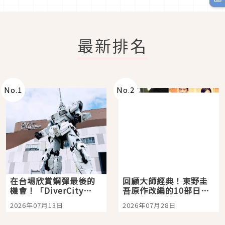
最新排名
No.
1
No.
2
在台場欣賞鋼彈最後的
回顧大師經典！東野圭
機會！「DiverCity
吾原作改編的10部日本
Tokyo Plaza」搭船、
影視作品推薦
2026年07月13日
2026年07月28日
購物、美食及夜景，一
次全體驗