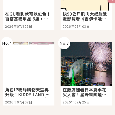
在GU看到就可以包色！
快90公斤肌肉大叔能進
百搭基礎單品 6選，閉
電影院看《吉伊卡哇》
眼全收也不心疼
嗎？日本重金屬樂團
2026年07月25日
2026年08月03日
「打首」會長與nagano
老師一同給出了答案
No.
7
No.
8
角色IP粉絲購物天堂再
在飯店裡看日本夏季花
升級！KIDDY LAND 原
火大會！星野集團煙火
宿店吉伊卡哇迎客，新
景觀飯店6選，讓你不用
2026年07月07日
2026年07月25日
開幕 OMOKADO 店3分
人擠人悠閒欣賞
即達