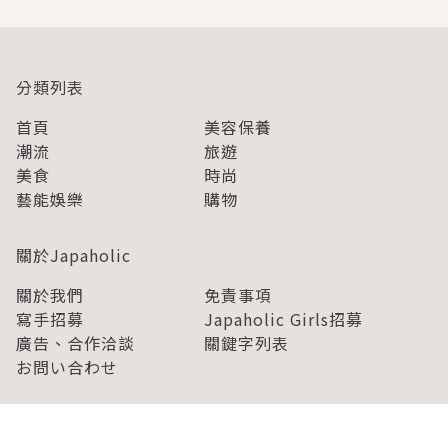
分類列表
首頁
美容保養
潮流
旅遊
美食
時尚
藝能娛樂
購物
關於Japaholic
關於我們
免責事項
寫手招募
Japaholic Girls招募
廣告、合作洽談
關鍵字列表
お問い合わせ