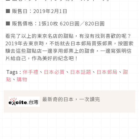
■ 販售日：2019年2月1日
■ 販售價格：1張10枚 620日圓／820日圓
看完了以上的東京名店的甜點，有沒有找到喜歡的呢？
2019年去東京時，不妨就去日本郵局買張郵票，按圖索
驥去這些甜點店一邊享用郵票上的甜食，一邊寫張明信
片給自己，作為美好的紀念吧！
Tags :
伴手禮
、
日本必買
、
日本話題
、
日本郵局
、
甜
點
、
購物
最新奇的日本，一次讀完