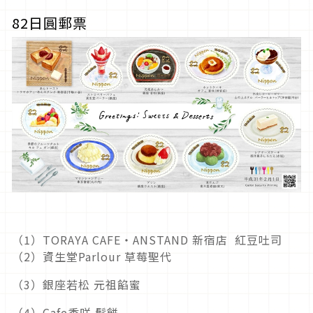
82日圓郵票
（1）TORAYA CAFE・ANSTAND 新宿店 紅豆吐司
（2）資生堂Parlour 草莓聖代
（3）銀座若松 元祖餡蜜
（4）Cafe香咲 鬆餅