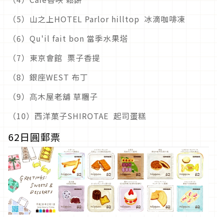
（5）山之上HOTEL Parlor hilltop 冰滴咖啡凍
（6）Qu'il fait bon 當季水果塔
（7）東京會館 栗子香提
（8）銀座WEST 布丁
（9）髙木屋老舖 草糰子
（10）西洋菓子SHIROTAE 起司蛋糕
62日圓郵票