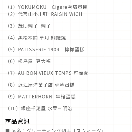
（1）YOKUMOKU Cigare雪茄蛋捲
（2）代官山小川軒 RAISIN WICH
（3）茂助糰子 糰子
（4）黑松本鋪 草月 銅鑼燒
（5）PATISSERIE 1904 檸檬蛋糕
（6）松島屋 豆大福
（7）AU BON VIEUX TEMPS 可麗露
（8）近江屋洋菓子店 草莓蛋糕
（9）MATTERHORN 年輪蛋糕
（10）銀座千疋屋 水果三明治
商品資訊
■ 品名：グリーティング切手「スウィーツ」