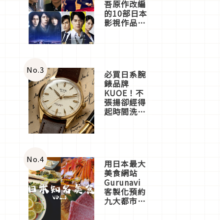
吾原作改編
的10部日本
影視作品推
薦
No.
3
必買日系腕
錶品牌
KUOE！不
張揚卻經得
起時間洗鍊
的經典之作
五選
No.
4
用日本最大
美食網站
Gurunavi
客製化預約
九大都市餐
廳，打造專
屬美食體