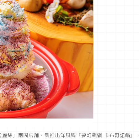
愛麗絲」兩間店舖，新推出洋風鍋「夢幻飄飄 卡布奇諾鍋」