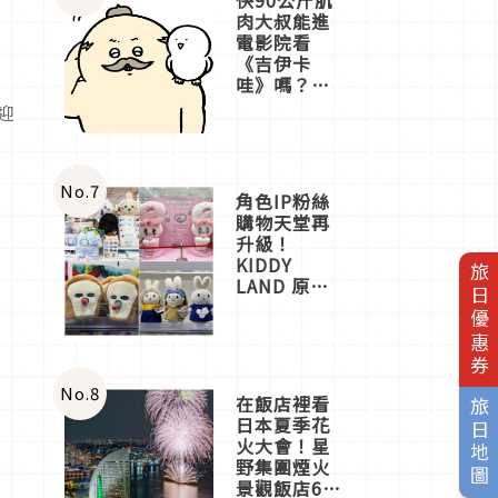
肉大叔能進
電影院看
《吉伊卡
哇》嗎？日
本重金屬樂
迎
團「打首」
會長與
nagano老師
一同給出了
No.
7
角色IP粉絲
答案
購物天堂再
升級！
KIDDY
旅日優惠券
LAND 原宿
店吉伊卡哇
迎客，新開
幕
OMOKADO
店3分即達
No.
8
在飯店裡看
旅日地圖
日本夏季花
火大會！星
野集團煙火
景觀飯店6