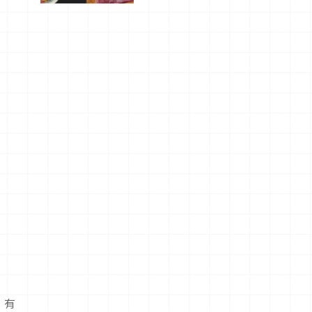
驗！
，有