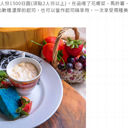
份1500日圓(須點2人份以上)。在品嚐了花椰菜·馬鈴薯
加數種濃厚的起司，也可以當作起司鍋享用，一次享受兩種