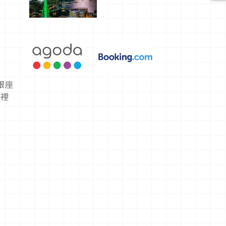
選，讓你不
用人擠人悠
閒欣賞
銀座
，裡