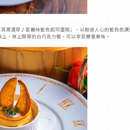
「濕潤濃厚♪愛麗絲藍色起司蛋糕」，以魅惑人心的藍色色調
味上，淋上醇厚的白巧克力醬，可以享受雙重美味。