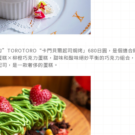
”TOROTORO“卡門貝爾起司焗烤」680日圓，是個適合
蛋糕×柳橙巧克力蛋糕，甜味和酸味絕妙平衡的巧克力組合
起司，是一款奢侈的蛋糕。