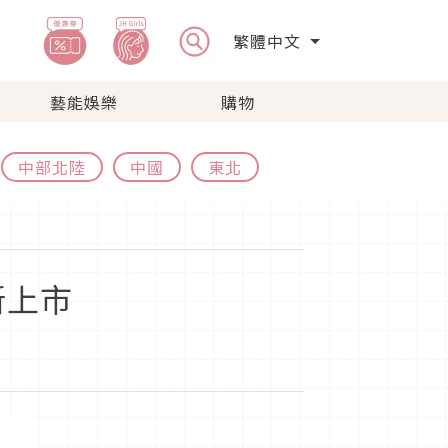
繁體中文
藝能娛樂
購物
中部北陸
中國
東北
新上市