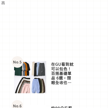
·高
美
No.
5
在GU看到就
可以包色！
百搭基礎單
品 6選，閉
眼全收也不
心疼
No.
6
快90公斤肌