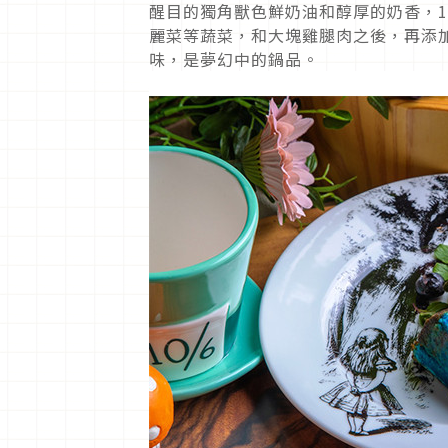
醒目的獨角獸色鮮奶油和醇厚的奶香，1人
麗菜等蔬菜，和大塊雞腿肉之後，再添
味，是夢幻中的鍋品。