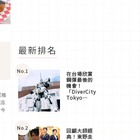
最新排名
No.
1
在台場欣賞
鋼彈最後的
機會！
「DiverCity
起推
Tokyo
是派
Plaza」搭
船、購物、
於今
美食及夜
景，一次全
體驗
No.
2
回顧大師經
典！東野圭