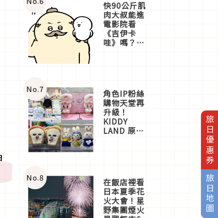
No.
6
快90公斤肌
肉大叔能進
電影院看
《吉伊卡
哇》嗎？日
本重金屬樂
團「打首」
會長與
nagano老師
一同給出了
No.
7
角色IP粉絲
答案
購物天堂再
升級！
旅日優惠券
KIDDY
LAND 原宿
店吉伊卡哇
迎客，新開
神
幕
OMOKADO
店3分即達
No.
8
旅日地圖
在飯店裡看
日本夏季花
火大會！星
野集團煙火