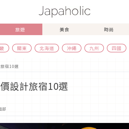
旅遊
美食
時尚
畿
關東
北海道
沖繩
九州
四國
旅宿10選
價設計旅宿10選
編輯部