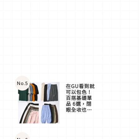
No.
5
在GU看到就
可以包色！
百搭基礎單
品 6選，閉
眼全收也不
心疼