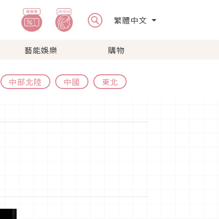
繁體中文
藝能娛樂
購物
中部北陸
中國
東北