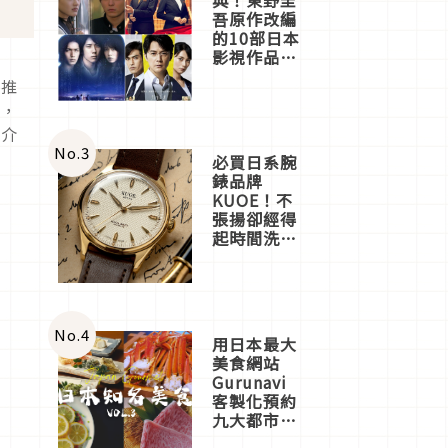
吾原作改編
的10部日本
影視作品推
薦
位推
然，
家介
No.
3
必買日系腕
錶品牌
KUOE！不
張揚卻經得
起時間洗鍊
的經典之作
五選
No.
4
用日本最大
美食網站
Gurunavi
客製化預約
九大都市餐
廳，打造專