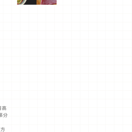
屬美食體
驗！
著高
築分
早
的方