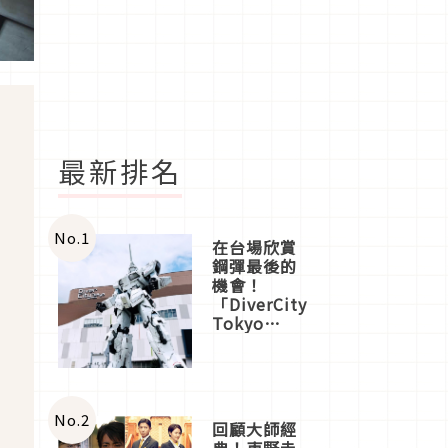
最新排名
No.
1
在台場欣賞
鋼彈最後的
機會！
「DiverCity
Tokyo
Plaza」搭
船、購物、
美食及夜
景，一次全
體驗
No.
2
回顧大師經
典！東野圭