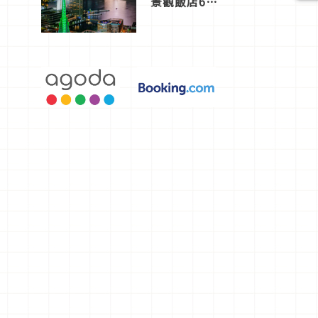
景觀飯店6
選，讓你不
用人擠人悠
閒欣賞