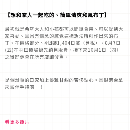
【想和家人一起吃的、簡單清爽和風布丁】
最初就是希望大人和小孩都可以簡單食用、可以受到大
家喜愛、且具有懷念的感覺這樣想法所創作出來的布
丁。在價格部分、4個裝1,404日幣（含稅）。8月7日
(五)在羽田機場搶先銷售販賣、接下來10月1日（四）
之後好像會在所有店鋪發售。
是個滑順的口感加上優雅甘甜的奢侈點心。且很適合拿
來當伴手禮唷ー！
看更多照片