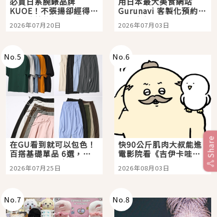
必買日系腕錶品牌
用日本最大美食網站
KUOE！不張揚卻經得起
Gurunavi 客製化預約九
時間洗鍊的經典之作五
大都市餐廳，打造專屬
2026年07月20日
2026年07月03日
選
美食體驗！
No.
5
No.
6
Share
在GU看到就可以包色！
快90公斤肌肉大叔能進
百搭基礎單品 6選，閉
電影院看《吉伊卡哇》
眼全收也不心疼
嗎？日本重金屬樂團
2026年07月25日
2026年08月03日
「打首」會長與nagano
老師一同給出了答案
No.
7
No.
8