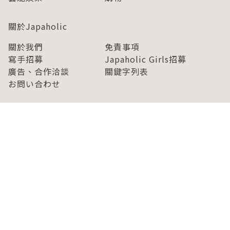
關於Japaholic
關於我們
免責事項
寫手招募
Japaholic Girls招募
廣告、合作洽談
關鍵字列表
お問い合わせ
看看更多有關Japaholic！
Copyright © 2026 MICROAD, INC.