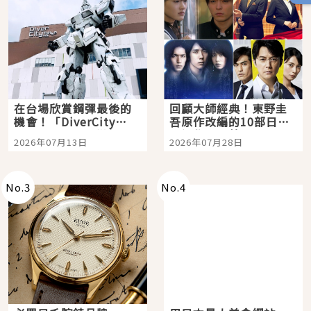
在台場欣賞鋼彈最後的
回顧大師經典！東野圭
機會！「DiverCity
吾原作改編的10部日本
Tokyo Plaza」搭船、
影視作品推薦
2026年07月13日
2026年07月28日
購物、美食及夜景，一
次全體驗
No.
3
No.
4