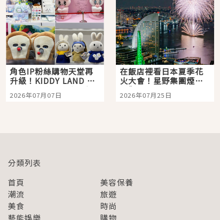
角色IP粉絲購物天堂再
在飯店裡看日本夏季花
升級！KIDDY LAND 原
火大會！星野集團煙火
宿店吉伊卡哇迎客，新
景觀飯店6選，讓你不用
2026年07月07日
2026年07月25日
開幕 OMOKADO 店3分
人擠人悠閒欣賞
即達
分類列表
首頁
美容保養
潮流
旅遊
美食
時尚
藝能娛樂
購物