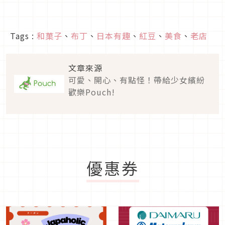
Tags :
和菓子
、
布丁
、
日本有趣
、
紅豆
、
美食
、
老店
文章來源
可愛、開心、有點怪！帶給少女繽紛
歡樂Pouch!
優惠券