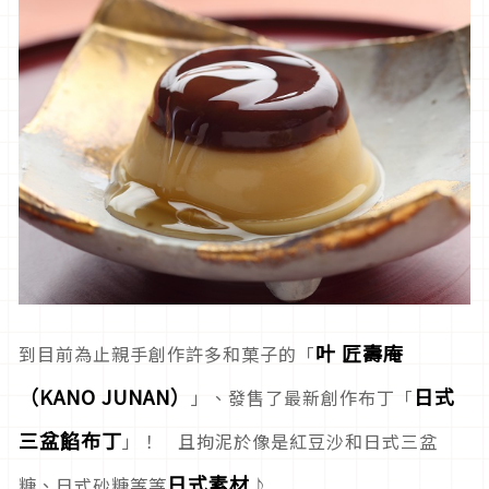
叶 匠壽庵
到目前為止親手創作許多和菓子的「
（KANO JUNAN）
日式
」、發售了最新創作布丁「
三盆餡布丁
」！ 且拘泥於像是紅豆沙和日式三盆
日式素材
糖、日式砂糖等等
♪