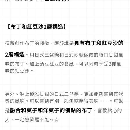
【布丁和紅豆沙2層構造】
具有布丁和紅豆沙的
這新創作布丁的特徵、應該說是
2層構造
。用日式三盆糖和日式砂糖做成的順口甘甜風
味的布丁、加上納豆紅豆的食感、可以同時享受2種風
味的紅豆沙。
另外、淋上優雅甘甜的日式三盆醬、更加能夠嘗到其深
奧的風味。可以嘗到有別一般焦糖醬得美味……。可說
融合和菓子和洋菓子的優點的布丁
是
、喜歡點心的
人、一定會欲罷不能っ☆