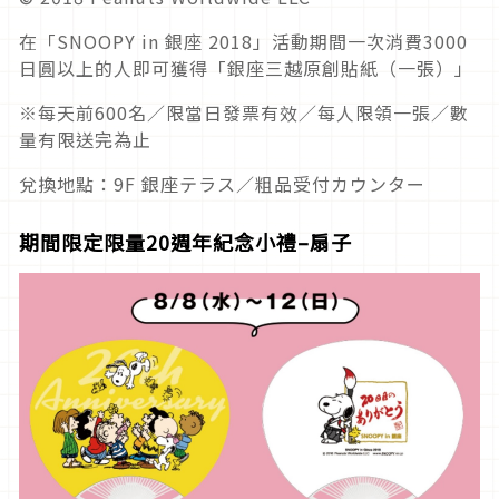
在「SNOOPY in 銀座 2018」活動期間一次消費3000
日圓以上的人即可獲得「銀座三越原創貼紙（一張）」
※每天前600名／限當日發票有效／每人限領一張／數
量有限送完為止
兌換地點：9F 銀座テラス／粗品受付カウンター
期間限定限量20週年紀念小禮–扇子