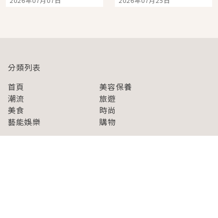
2026年07月07日
2026年07月25日
開幕 OMOKADO 店3分
人擠人悠閒欣賞
即達
分類列表
首頁
美容保養
潮流
旅遊
美食
時尚
藝能娛樂
購物
關於Japaholic
關於我們
免責事項
寫手招募
Japaholic Girls招募
廣告、合作洽談
關鍵字列表
お問い合わせ