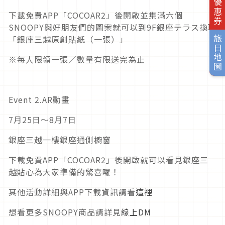
旅日優惠券
下載免費APP「COCOAR2」後開啟並集滿六個
SNOOPY與好朋友們的圖案就可以到9F銀座テラス換取
「銀座三越原創貼紙（一張）」
旅日地圖
※每人限領一張／數量有限送完為止
Event 2.AR動畫
7月25日〜8月7日
銀座三越一樓銀座通側櫥窗
下載免費APP「COCOAR2」後開啟就可以看見銀座三
越貼心為大家準備的驚喜囉！
其他活動詳細與APP下載資訊請看
這裡
想看更多SNOOPY商品請詳見
線上DM