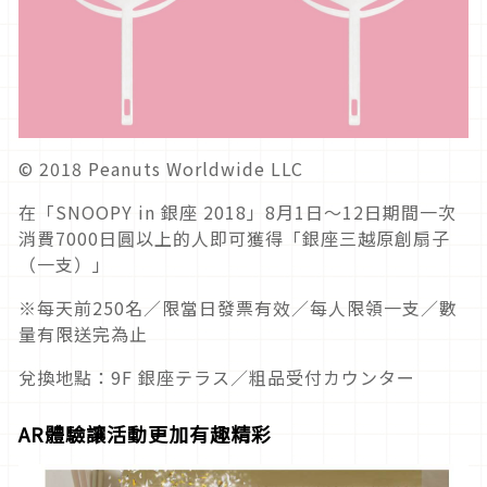
© 2018 Peanuts Worldwide LLC
在「SNOOPY in 銀座 2018」8月1日～12日期間一次
消費7000日圓以上的人即可獲得「銀座三越原創扇子
（一支）」
※每天前250名／限當日發票有效／每人限領一支／數
量有限送完為止
兌換地點：9F 銀座テラス／粗品受付カウンター
AR
體驗讓活動更加有趣精彩