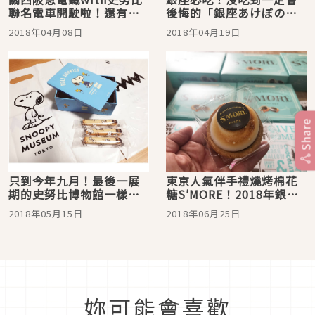
聯名電車開駛啦！還有可
後悔的「銀座あけぼの」
愛聯名商品等著你
超人氣季節限定甜點！
2018年04月08日
2018年04月19日
Share
只到今年九月！最後一展
東京人氣伴手禮燒烤棉花
期的史努比博物館一樣非
糖S′MORE！2018年銀座
去不可
也買的到
2018年05月15日
2018年06月25日
妳可能會喜歡