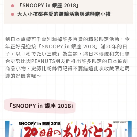
「SNOOPY in 銀座 2018」
大人小孩都喜愛的體驗活動與滿額贈小禮
到日本旅遊可千萬別漏掉許多百貨的精彩限定活動，今
年正好是迎接「SNOOPY in 銀座 2018」滿20年的日
子，以「めでたい三昧」為主題，將日本傳統和文化結
合史努比與PEANUTS朋友們推出許多限定的日本原創
商品小物，史努比粉絲們記得不要錯過此次收藏限定周
邊的好機會囉～
「SNOOPY in 銀座 2018」