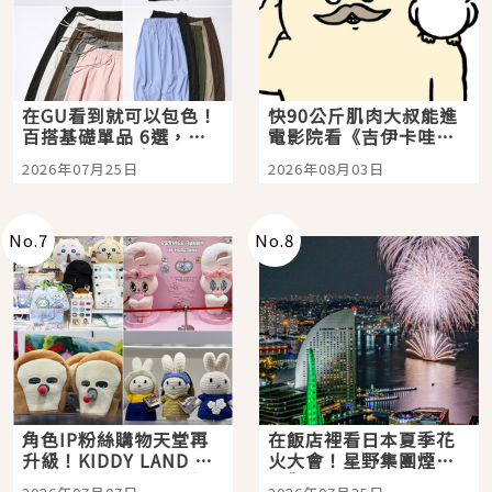
在GU看到就可以包色！
快90公斤肌肉大叔能進
百搭基礎單品 6選，閉
電影院看《吉伊卡哇》
眼全收也不心疼
嗎？日本重金屬樂團
2026年07月25日
2026年08月03日
「打首」會長與nagano
老師一同給出了答案
No.
7
No.
8
角色IP粉絲購物天堂再
在飯店裡看日本夏季花
升級！KIDDY LAND 原
火大會！星野集團煙火
宿店吉伊卡哇迎客，新
景觀飯店6選，讓你不用