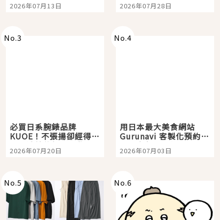
Tokyo Plaza」搭船、
影視作品推薦
2026年07月13日
2026年07月28日
購物、美食及夜景，一
次全體驗
No.
3
No.
4
必買日系腕錶品牌
用日本最大美食網站
KUOE！不張揚卻經得起
Gurunavi 客製化預約九
時間洗鍊的經典之作五
大都市餐廳，打造專屬
2026年07月20日
2026年07月03日
選
美食體驗！
No.
5
No.
6