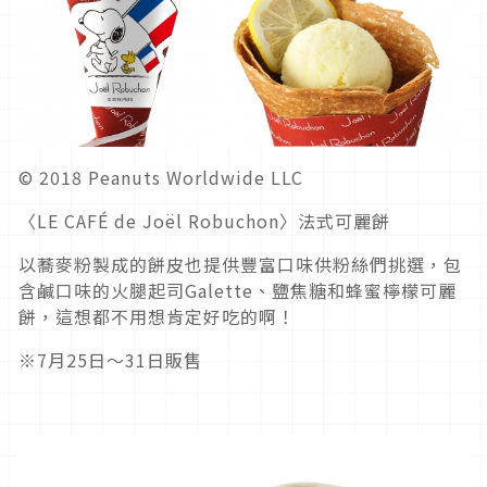
© 2018 Peanuts Worldwide LLC
〈LE CAFÉ de Joël Robuchon〉法式可麗餅
以蕎麥粉製成的餅皮也提供豐富口味供粉絲們挑選，包
含鹹口味的火腿起司Galette、鹽焦糖和蜂蜜檸檬可麗
餅，這想都不用想肯定好吃的啊！
※7月25日～31日販售