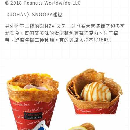
© 2018 Peanuts Worldwide LLC
〈JOHAN〉SNOOPY麵包
另外地下二樓的GINZA ステージ也為大家準備了超多可
愛美食，既萌又美味的造型麵包裹著巧克力、甘王草
莓、蜂蜜檸檬三種種類，真的會讓人捨不得吃哪！