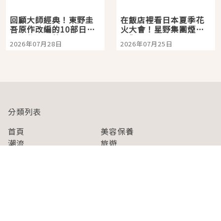
回顧大師經典！東野圭
在飯店裡看日本夏季花
吾原作改編的10部日本
火大會！星野集團煙火
影視作品推薦
景觀飯店6選，讓你不用
2026年07月28日
2026年07月25日
人擠人悠閒欣賞
分類列表
首頁
美容保養
潮流
旅遊
美食
時尚
藝能娛樂
購物
關於Japaholic
關於我們
免責事項