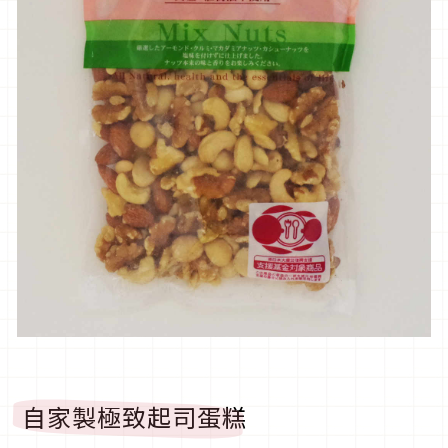
自家製極致起司蛋糕