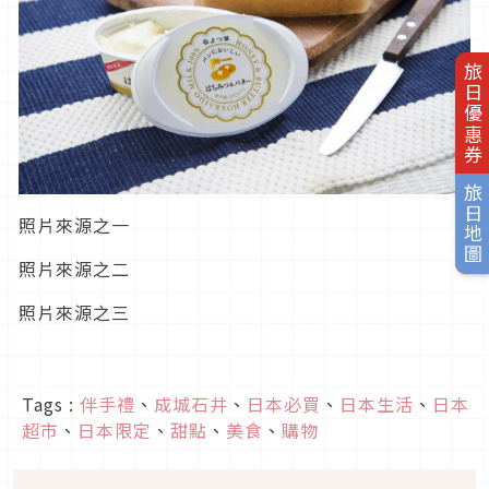
旅日優惠券
旅日地圖
照片來源之一
照片來源之二
照片來源之三
Tags :
伴手禮
、
成城石井
、
日本必買
、
日本生活
、
日本
超市
、
日本限定
、
甜點
、
美食
、
購物