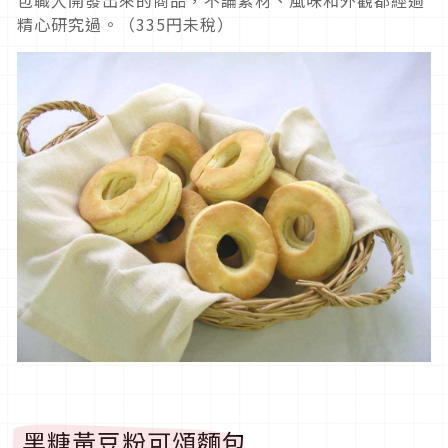
精心研究過。（335円未稅）
黑糖黃豆粉可頌麵包