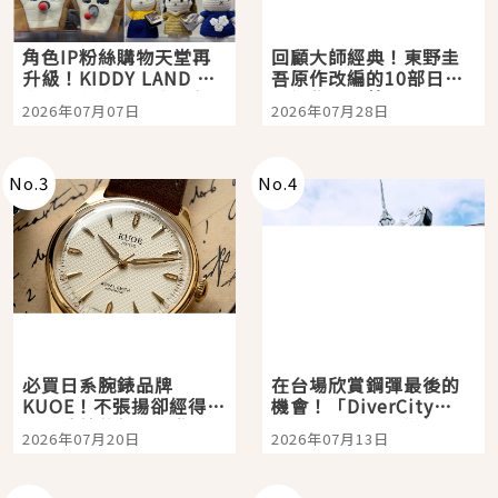
角色IP粉絲購物天堂再
回顧大師經典！東野圭
升級！KIDDY LAND 原
吾原作改編的10部日本
宿店吉伊卡哇迎客，新
影視作品推薦
2026年07月07日
2026年07月28日
開幕 OMOKADO 店3分
即達
No.
3
No.
4
必買日系腕錶品牌
在台場欣賞鋼彈最後的
KUOE！不張揚卻經得起
機會！「DiverCity
時間洗鍊的經典之作五
Tokyo Plaza」搭船、
2026年07月20日
2026年07月13日
選
購物、美食及夜景，一
次全體驗