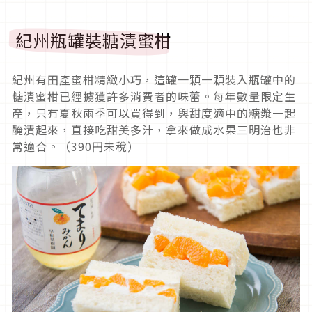
紀州瓶罐裝糖漬蜜柑
紀州有田產蜜柑精緻小巧，這罐一顆一顆裝入瓶罐中的
糖漬蜜柑已經擄獲許多消費者的味蕾。每年數量限定生
產，只有夏秋兩季可以買得到，與甜度適中的糖漿一起
醃漬起來，直接吃甜美多汁，拿來做成水果三明治也非
常適合。（390円未稅）