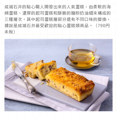
成城石井的點心職人開發出來的人氣蛋糕，由柔軟的海
綿蛋糕、濃厚的起司蛋糕和酥脆的糖粉奶油細末構成的
三種層次，其中起司蛋糕層部分還有不同口味的變換，
據說是成城石井最受歡迎的點心蛋糕類商品。（790円
未稅）