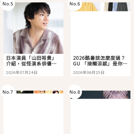
No.
5
No.
6
日本演員「山田裕貴」
2026酷暑該怎麼度過？
介紹，從怪演系俳優走
GU 「接觸涼感」是你的
向國民級日劇主角
夏日救星
2026年07月24日
2026年06月25日
No.
7
No.
8