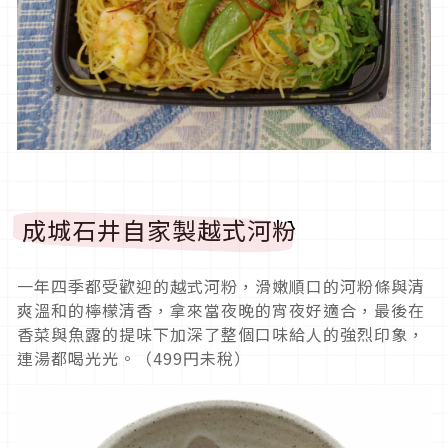
成城石井自家製越式河粉
一年四季都受歡迎的越式河粉，滑嫩順口的河粉條與清
爽溫和的檸檬清香，拿來當夜晚的宵夜好適合，最後在
香菜與魚露的提味下加深了整個口味給人的強烈印象，
連湯都喝光光。（499円未稅）