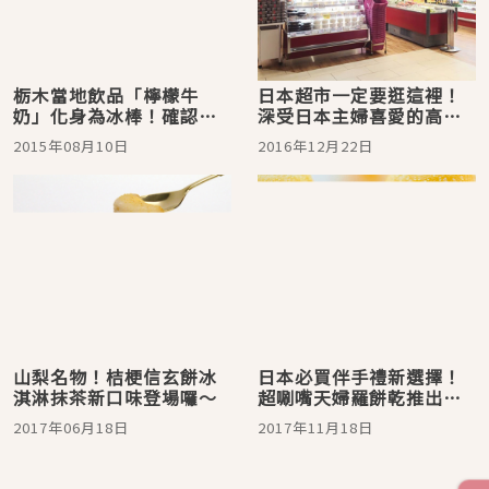
栃木當地飲品「檸檬牛
日本超市一定要逛這裡！
奶」化身為冰棒！確認看
深受日本主婦喜愛的高級
看其重現功力
超市：成城石井
2015年08月10日
2016年12月22日
山梨名物！桔梗信玄餅冰
日本必買伴手禮新選擇！
淇淋抹茶新口味登場囉～
超唰嘴天婦羅餅乾推出冬
季限定藍起司口味
2017年06月18日
2017年11月18日