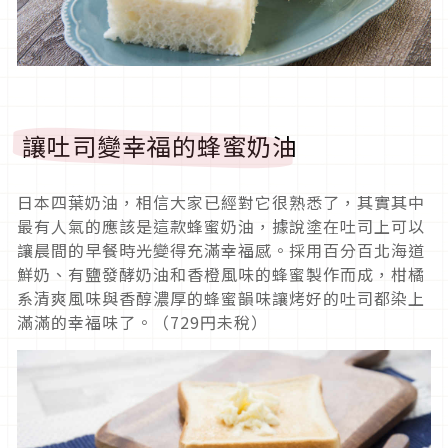
讓吐司變幸福的蜂蜜奶油
日本四葉奶油，相信大家已經對它很熟悉了，其實其中
最有人氣的應該是這款蜂蜜奶油，據說塗在吐司上可以
讓晨間的早餐時光變得充滿幸福感。採用百分百北海道
鮮奶、有鹽發酵奶油和香橙風味的蜂蜜製作而成，柑橘
系清爽風味與香醇濃厚的蜂蜜韻味讓烤好的吐司都染上
滿滿的幸福味了。（729円未稅）