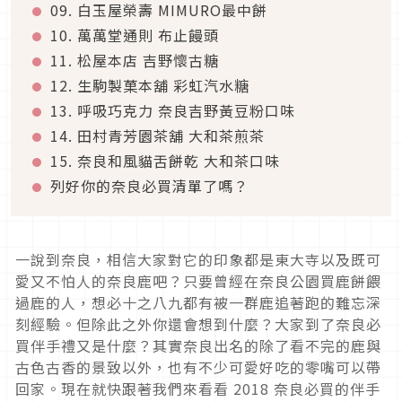
09. 白玉屋榮壽 MIMURO最中餅
10. 萬萬堂通則 布止饅頭
11. 松屋本店 吉野懷古糖
12. 生駒製菓本舖 彩虹汽水糖
13. 呼吸巧克力 奈良吉野黃豆粉口味
14. 田村青芳園茶舖 大和茶煎茶
15. 奈良和風貓舌餅乾 大和茶口味
列好你的奈良必買清單了嗎？
一說到奈良，相信大家對它的印象都是東大寺以及既可
愛又不怕人的奈良鹿吧？只要曾經在奈良公園買鹿餅餵
過鹿的人，想必十之八九都有被一群鹿追著跑的難忘深
刻經驗。但除此之外你還會想到什麼？大家到了奈良必
買伴手禮又是什麼？其實奈良出名的除了看不完的鹿與
古色古香的景致以外，也有不少可愛好吃的零嘴可以帶
回家。現在就快跟著我們來看看 2018 奈良必買的伴手