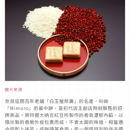
圖片來源
奈良這間百年老舖「白玉屋榮壽」的名產，叫做
「Mimuro」的最中餅，是初代店主創店時就販售的招
牌商品。將特選大納言紅豆所製作的香氣濃郁內餡，以
糯米製的香脆外皮包裹而成，不會太甜的味道，相當適
合搭配上抹茶、或咖啡等食用，是一個很特別的伴手禮