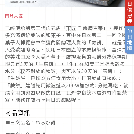
旅日優惠券
圖片來源
已經傳承到第三代的老店「菓匠 千壽庵吉宗」，製作許
旅日地圖
多充滿傳統美味的和菓子，其中在日本第二十一回全國
菓子大博覽會中榮獲內閣總理大賞的「蕨餅」，就是個
大受歡迎的商品。使用日本國產的本蕨粉製作，富彈力
的美味口感令人愛不釋手。店裡販售的蕨餅分為保存期
限只有3天的「生蕨餅」（「生」在和菓子是指含較多
水分、較不耐放的種類）與可以放30天的「蕨餅」：
「生蕨餅」已切為方便食用大小，打開就能直接吃；
「蕨餅」建議先用微波爐以500W加熱約2分鐘再吃，就
能享用到宛如現做的口感。此外奈良總本店還有附設茶
寮，能夠在店內享用日式甜點喔。
商品資訊
■日文品名：わらび餅