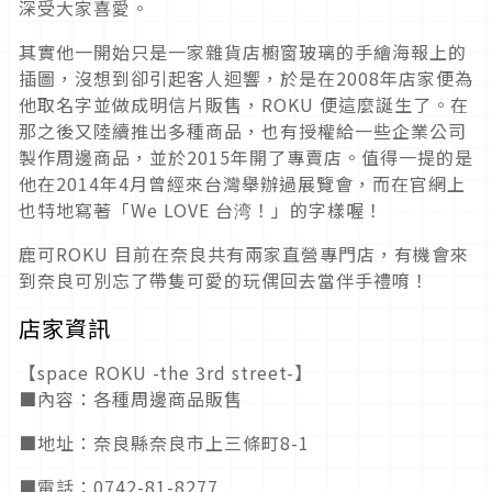
深受大家喜愛。
其實他一開始只是一家雜貨店櫥窗玻璃的手繪海報上的
插圖，沒想到卻引起客人迴響，於是在2008年店家便為
他取名字並做成明信片販售，ROKU 便這麼誕生了。在
那之後又陸續推出多種商品，也有授權給一些企業公司
製作周邊商品，並於2015年開了專賣店。值得一提的是
他在2014年4月曾經來台灣舉辦過展覽會，而在官網上
也特地寫著「We LOVE 台湾！」的字樣喔！
鹿可ROKU 目前在奈良共有兩家直營專門店，有機會來
到奈良可別忘了帶隻可愛的玩偶回去當伴手禮唷！
店家資訊
【space ROKU -the 3rd street-】
■內容：各種周邊商品販售
■地址：奈良縣奈良市上三條町8-1
■電話：0742-81-8277