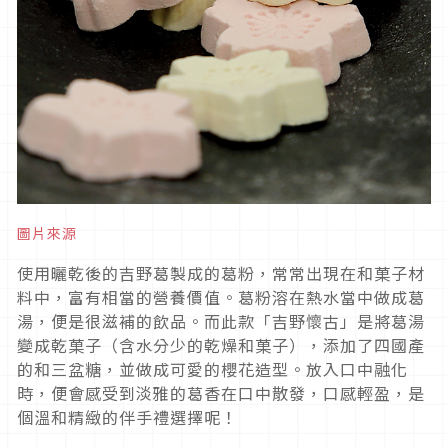
圖片來源
使用曬乾後的吉野葛製成的葛粉，常常出現在和菓子材
料中，富有相當的營養價值。葛粉溶在熱水當中做成葛
湯，便是很滋補的飲品。而此款「吉野懷古」是將葛湯
變成乾菓子（含水分少的乾燥和菓子），添加了四國產
的和三盆糖，並做成可愛的櫻花造型。放入口中融化
時，便會感受到淡雅的葛香在口中散發，口感輕盈，是
個溫和精緻的伴手禮選擇呢！