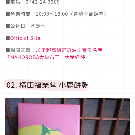
■電話：0742-24-3309
■營業時間：10:00～18:00（會隨季節調整）
■公休日：不定休
■
Official Site
■相關文章：
加了超高級鮮奶油！奈良名產
「MAHOROBA大佛布丁」大受好評
02. 橫田福榮堂 小鹿餅乾