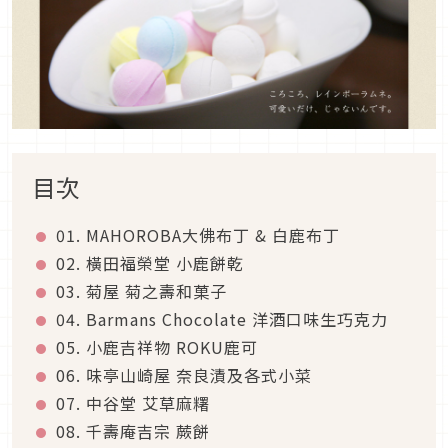
目次
01. MAHOROBA大佛布丁 & 白鹿布丁
02. 橫田福榮堂 小鹿餅乾
03. 菊屋 菊之壽和菓子
04. Barmans Chocolate 洋酒口味生巧克力
05. 小鹿吉祥物 ROKU鹿可
06. 味亭山崎屋 奈良漬及各式小菜
07. 中谷堂 艾草麻糬
08. 千壽庵吉宗 蕨餅