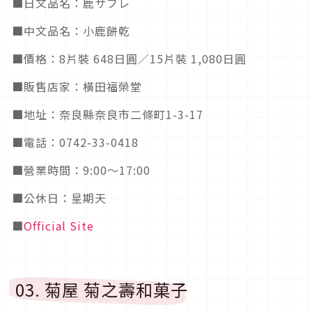
■日文品名：鹿サブレ
■中文品名：小鹿餅乾
■價格：8片裝 648日圓／15片裝 1,080日圓
■販售店家：橫田福榮堂
■地址：奈良縣奈良市二條町1-3-17
■電話：0742-33-0418
■營業時間：9:00～17:00
■公休日：星期天
■
Official Site
03. 菊屋 菊之壽和菓子