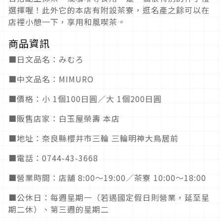
選擇喔！此外它的本店有附設茶寮，逛名產之餘可以在
店裡小憩一下，享用和風喫茶。
商品資訊
■日文品名：みむろ
■中文品名：MIMURO
■價格：小 1個100日圓／大 1個200日圓
■販售店家：白玉屋榮壽 本店
■地址：奈良縣櫻井市三輪 三輪明神大鳥居前
■電話：0744-43-3668
■營業時間：店舖 8:00～19:00／茶寮 10:00～18:00
■公休日：每週星期一（若遇國定假日則營業，延至星
期二休）、第三週的星期二