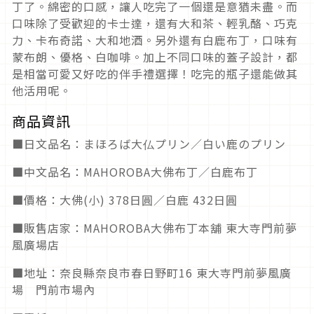
丁了。綿密的口感，讓人吃完了一個還是意猶未盡。而
口味除了受歡迎的卡士達，還有大和茶、輕乳酪、巧克
力、卡布奇諾、大和地酒。另外還有白鹿布丁，口味有
蒙布朗、優格、白咖啡。加上不同口味的蓋子設計，都
是相當可愛又好吃的伴手禮選擇！吃完的瓶子還能做其
他活用呢。
商品資訊
■日文品名：まほろば大仏プリン／白い鹿のプリン
■中文品名：MAHOROBA大佛布丁／白鹿布丁
■價格：大佛(小) 378日圓／白鹿 432日圓
■販售店家：MAHOROBA大佛布丁本舖 東大寺門前夢
風廣場店
■地址：奈良縣奈良市春日野町16 東大寺門前夢風廣
場 門前市場內