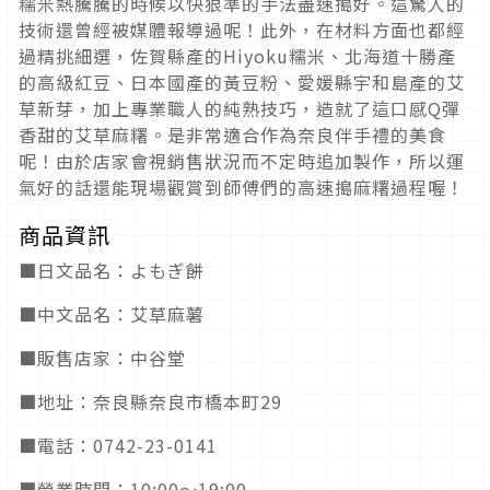
糯米熱騰騰的時候以快狠準的手法盡速搗好。這驚人的
技術還曾經被媒體報導過呢！此外，在材料方面也都經
過精挑細選，佐賀縣產的Hiyoku糯米、北海道十勝產
的高級紅豆、日本國產的黃豆粉、愛媛縣宇和島產的艾
草新芽，加上專業職人的純熟技巧，造就了這口感Q彈
香甜的艾草麻糬。是非常適合作為奈良伴手禮的美食
呢！由於店家會視銷售狀況而不定時追加製作，所以運
氣好的話還能現場觀賞到師傅們的高速搗麻糬過程喔！
商品資訊
■日文品名：よもぎ餅
■中文品名：艾草麻薯
■販售店家：中谷堂
■地址：奈良縣奈良市橋本町29
■電話：0742-23-0141
■營業時間：10:00～19:00