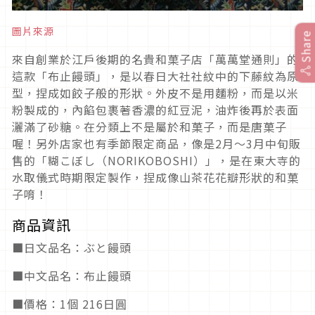
圖片來源
Share
來自創業於江戶後期的名貴和菓子店「萬萬堂通則」的
這款「布止饅頭」，是以春日大社社紋中的下藤紋為原
型，捏成如餃子般的形狀。外皮不是用麵粉，而是以米
粉製成的，內餡包裹著香濃的紅豆泥，油炸後再於表面
灑滿了砂糖。在分類上不是屬於和菓子，而是唐菓子
喔！另外店家也有季節限定商品，像是2月～3月中旬販
售的「糊こぼし（NORIKOBOSHI）」，是在東大寺的
水取儀式時期限定製作，捏成像山茶花花瓣形狀的和菓
子唷！
商品資訊
■日文品名：ぶと饅頭
■中文品名：布止饅頭
■價格：1個 216日圓