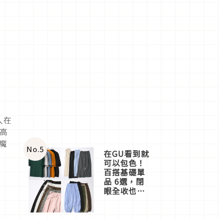
人在
的高
魔
No.
5
在GU看到就
可以包色！
百搭基礎單
品 6選，閉
眼全收也不
心疼