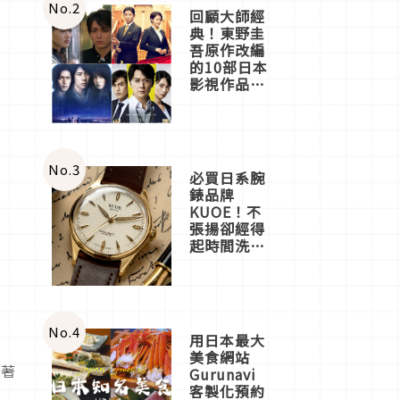
體驗
No.
2
回顧大師經
典！東野圭
吾原作改編
的10部日本
影視作品推
薦
No.
3
必買日系腕
錶品牌
KUOE！不
張揚卻經得
起時間洗鍊
的經典之作
五選
No.
4
用日本最大
美食網站
圍著
Gurunavi
客製化預約