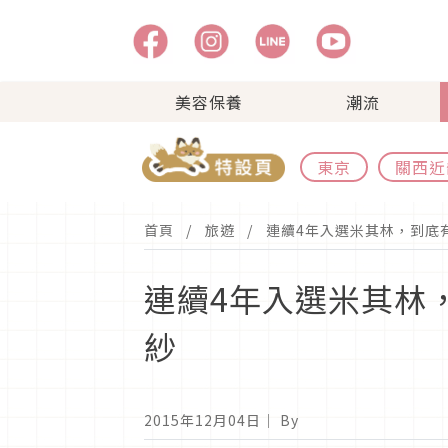
美容保養
潮流
東京
關西近
首頁
旅遊
連續4年入選米其林，到底
連續4年入選米其林
紗
2015年12月04日
｜ By