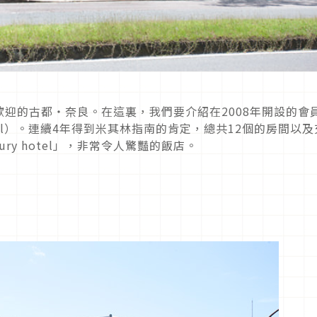
迎的古都・奈良。在這裏，我們要介紹在2008年開設的會
Hotel）。連續4年得到米其林指南的肯定，總共12個的房間以及
ury hotel」，非常令人驚豔的飯店。