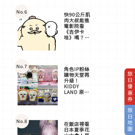
No.
6
快90公斤肌
肉大叔能進
電影院看
《吉伊卡
哇》嗎？日
本重金屬樂
團「打首」
會長與
nagano老師
一同給出了
No.
7
角色IP粉絲
答案
旅日優惠券
購物天堂再
升級！
KIDDY
LAND 原宿
店吉伊卡哇
迎客，新開
幕
旅日地圖
OMOKADO
店3分即達
No.
8
在飯店裡看
日本夏季花