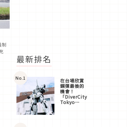
員制
充
最新排名
No.
1
在台場欣賞
鋼彈最後的
機會！
「DiverCity
Tokyo
Plaza」搭
船、購物、
美食及夜
景，一次全