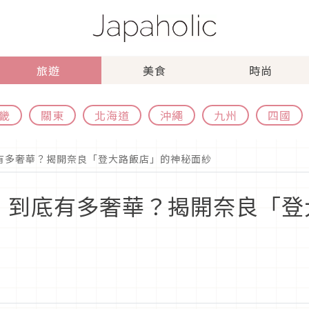
旅遊
美食
時尚
畿
關東
北海道
沖繩
九州
四國
有多奢華？揭開奈良「登大路飯店」的神秘面紗
，到底有多奢華？揭開奈良「登