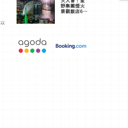
火大會！星
野集團煙火
景觀飯店6
選，讓你不
用人擠人悠
可以
閒欣賞