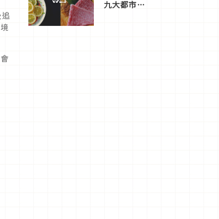
九大都市餐
廳，打造專
及追
屬美食體
達境
驗！
非會