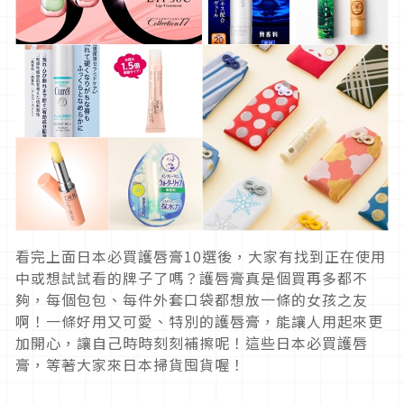
看完上面日本必買護唇膏10選後，大家有找到正在使用
中或想試試看的牌子了嗎？護唇膏真是個買再多都不
夠，每個包包、每件外套口袋都想放一條的女孩之友
啊！一條好用又可愛、特別的護唇膏，能讓人用起來更
加開心，讓自己時時刻刻補擦呢！這些日本必買護唇
膏，等著大家來日本掃貨囤貨喔！