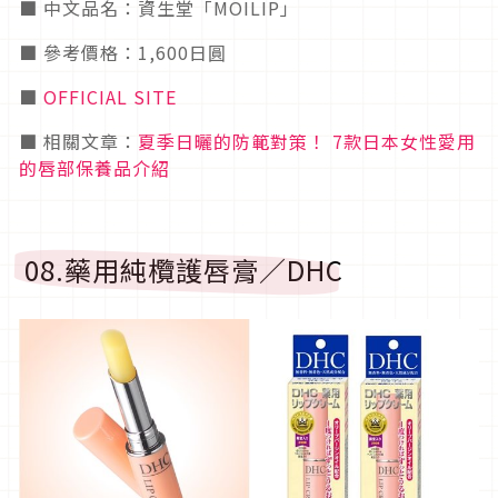
■ 中文品名：資生堂「MOILIP」
■ 參考價格：1,600日圓
■
OFFICIAL SITE
■ 相關文章：
夏季日曬的防範對策！ 7款日本女性愛用
的唇部保養品介紹
08.藥用純欖護唇膏／DHC