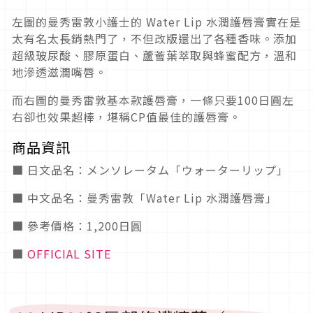
左圖的曼秀雷敦小護士的 Water Lip 水潤護唇膏實在是
太有名太長銷熱門了，不但改版還出了各種香味。添加
超級玻尿酸、膠原蛋白、蘆薈葉萃取與蜂蜜配方，溫和
地滲透滋潤嘴唇。
而右圖的曼秀雷敦基本款護唇膏，一條只要100日圓左
右卻也效果超棒，堪稱CP值最佳的護唇膏。
商品資訊
■ 日文品名：メンソレータム「ウォーターリップ」
■ 中文品名：曼秀雷敦「Water Lip 水潤護唇膏」
■ 參考價格：1,200日圓
■
OFFICIAL SITE