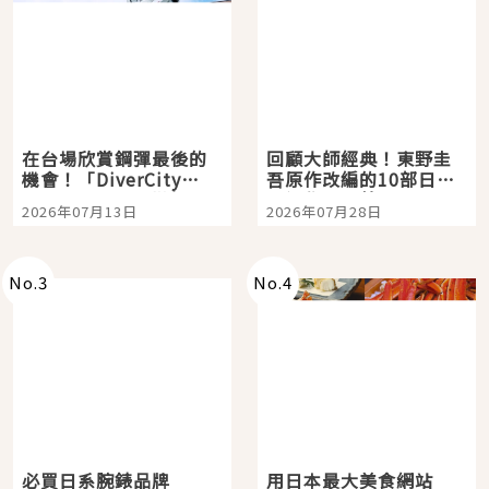
在台場欣賞鋼彈最後的
回顧大師經典！東野圭
機會！「DiverCity
吾原作改編的10部日本
Tokyo Plaza」搭船、
影視作品推薦
2026年07月13日
2026年07月28日
購物、美食及夜景，一
次全體驗
No.
3
No.
4
必買日系腕錶品牌
用日本最大美食網站