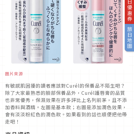
旅日優惠券
旅日地圖
圖片來源
有敏感肌困擾的讀者應該對Curél的保養品不陌生吧？
除了大家最熟悉的臉部保養品外，Curél護唇膏的品質
也非常優秀，保濕效果在許多評比上名列前茅，且不添
加香料與酒精。左圖是基本款；右圖是添加潤色效果，
會有淡淡粉紅色的潤色款。如果看到的話也順便把他帶
走吧！