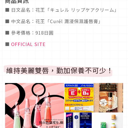
商品資訊
■ 日文品名：花王「キュレル リップケアクリーム」
■ 中文品名：花王「Curél 潤浸保濕護唇膏」
■ 參考價格：918日圓
■
OFFICIAL SITE
維持美麗雙唇，勤加保養不可少！