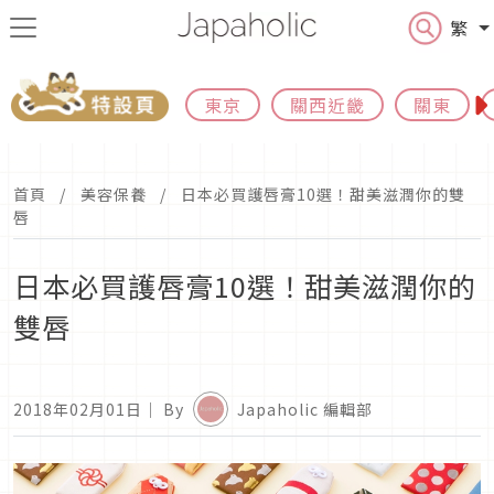
繁
東京
關西近畿
關東
首頁
美容保養
日本必買護唇膏10選！甜美滋潤你的雙
唇
日本必買護唇膏10選！甜美滋潤你的
雙唇
2018年02月01日
｜ By
Japaholic 編輯部