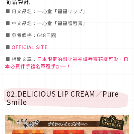
商品資訊
■ 日文品名：一心堂「福福リップ」
■ 中文品名：一心堂「福福護唇膏」
■ 參考價格：648日圓
■
OFFICIAL SITE
■ 相關文章：
日本限定的御守福福護唇膏花樣可愛，日
本必買伴手禮名單選手加一！
02.DELICIOUS LIP CREAM／Pure
Smile