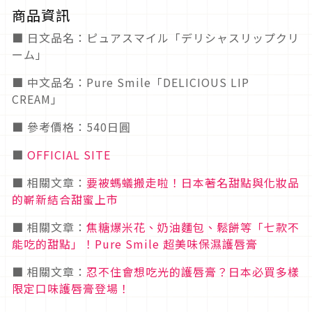
商品資訊
■ 日文品名：ピュアスマイル「デリシャスリップクリ
ーム」
■ 中文品名：Pure Smile「DELICIOUS LIP
CREAM」
■ 參考價格：540日圓
■
OFFICIAL SITE
■ 相關文章：
要被螞蟻搬走啦！日本著名甜點與化妝品
的嶄新結合甜蜜上市
■ 相關文章：
焦糖爆米花、奶油麵包、鬆餅等「七款不
能吃的甜點」！Pure Smile 超美味保濕護唇膏
■ 相關文章：
忍不住會想吃光的護唇膏？日本必買多樣
限定口味護唇膏登場！