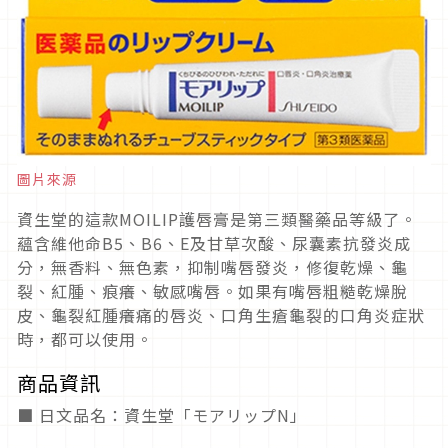
圖片來源
資生堂的這款MOILIP護唇膏是第三類醫藥品等級了。
蘊含維他命B5、B6、E及甘草次酸、尿囊素抗發炎成
分，無香料、無色素，抑制嘴唇發炎，修復乾燥、龜
裂、紅腫、痕癢、敏感嘴唇。如果有嘴唇粗糙乾燥脫
皮、龜裂紅腫癢痛的唇炎、口角生瘡龜裂的口角炎症狀
時，都可以使用。
商品資訊
■ 日文品名：資生堂「モアリップN」