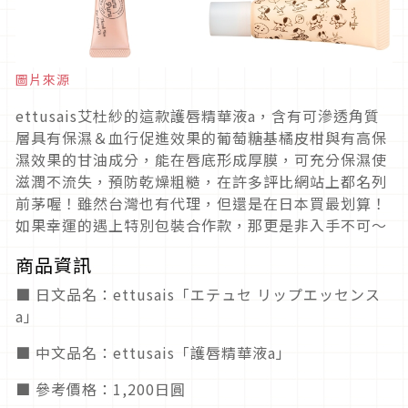
圖片來源
ettusais艾杜紗的這款護唇精華液a，含有可滲透角質
層具有保濕＆血行促進效果的葡萄糖基橘皮柑與有高保
濕效果的甘油成分，能在唇底形成厚膜，可充分保濕使
滋潤不流失，預防乾燥粗糙，在許多評比網站上都名列
前茅喔！雖然台灣也有代理，但還是在日本買最划算！
如果幸運的遇上特別包裝合作款，那更是非入手不可～
商品資訊
■ 日文品名：ettusais「エテュセ リップエッセンス
a」
■ 中文品名：ettusais「護唇精華液a」
■ 參考價格：1,200日圓