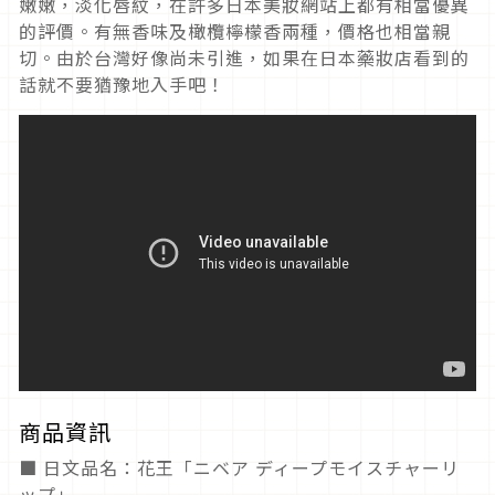
嫩嫩，淡化唇紋，在許多日本美妝網站上都有相當優異
的評價。有無香味及橄欖檸檬香兩種，價格也相當親
切。由於台灣好像尚未引進，如果在日本藥妝店看到的
話就不要猶豫地入手吧！
商品資訊
■ 日文品名：花王「ニベア ディープモイスチャーリ
ップ」