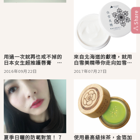
Share
用過一次就再也戒不掉的
來自北海道的獻禮，就用
日本女生超推護唇膏 柔
白雪美精帶你走向如雪般
軟唇瓣讓妳桃花開♡
淨白透亮的肌膚吧
2016年09月22日
2017年07月27日
夏季日曬的防範對策！ 7
使用最高級抹茶，金箔加