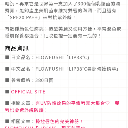
暗沉。再來它是世界第一支加入了300億個乳酸菌的潤
脣膏，能夠產生美肌菌來維持雙唇的滋潤。而且還有
「SPF20 PA++」來對抗紫外線。
有數種顏色任妳挑！造型美麗又使用方便，平常潤色或
睡前保養都適合！化妝包裡一定要有一瓶的！
商品資訊
■ 日文品名：FLOWFUSHI「LIP38℃」
■ 中文品名：FLOWFUSHI「LIP38℃唇部修護精華」
■ 參考價格：380日圓
■
OFFICIAL SITE
■ 相關文章：
有UV防護效果的平價唇膏大集合♡ 雙
唇也要紫外線防護！
■ 相關文章：
操控唇色的完美神器！