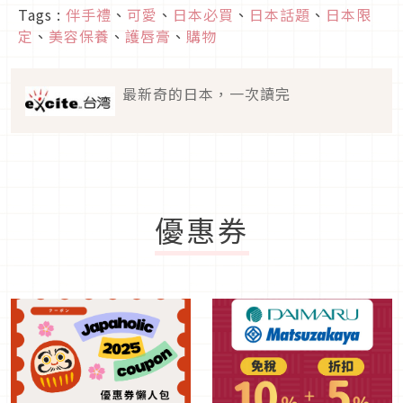
Tags :
伴手禮
、
可愛
、
日本必買
、
日本話題
、
日本限
定
、
美容保養
、
護唇膏
、
購物
最新奇的日本，一次讀完
優惠券