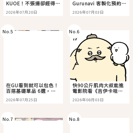
KUOE！不張揚卻經得起
Gurunavi 客製化預約九
時間洗鍊的經典之作五
大都市餐廳，打造專屬
2026年07月20日
2026年07月03日
選
美食體驗！
No.
5
No.
6
在GU看到就可以包色！
快90公斤肌肉大叔能進
百搭基礎單品 6選，閉
電影院看《吉伊卡哇》
眼全收也不心疼
嗎？日本重金屬樂團
2026年07月25日
2026年08月03日
「打首」會長與nagano
老師一同給出了答案
No.
7
No.
8