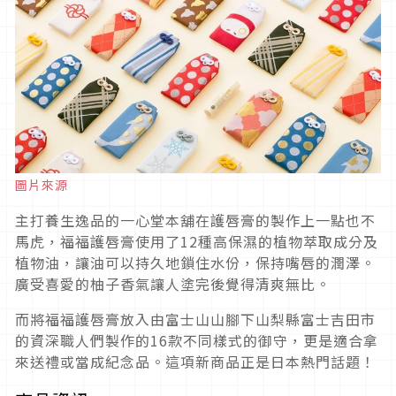
圖片來源
主打養生逸品的一心堂本舖在護唇膏的製作上一點也不
馬虎，福福護唇膏使用了12種高保濕的植物萃取成分及
植物油，讓油可以持久地鎖住水份，保持嘴唇的潤澤。
廣受喜愛的柚子香氣讓人塗完後覺得清爽無比。
而將福福護唇膏放入由富士山山腳下山梨縣富士吉田市
的資深職人們製作的16款不同樣式的御守，更是適合拿
來送禮或當成紀念品。這項新商品正是日本熱門話題！