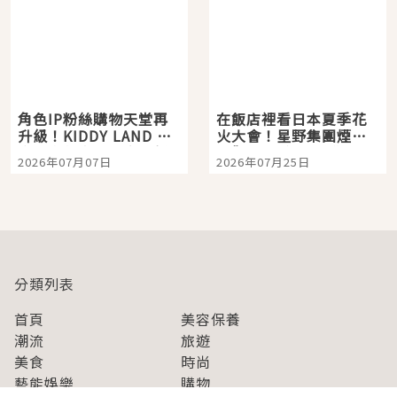
角色IP粉絲購物天堂再
在飯店裡看日本夏季花
升級！KIDDY LAND 原
火大會！星野集團煙火
宿店吉伊卡哇迎客，新
景觀飯店6選，讓你不用
2026年07月07日
2026年07月25日
開幕 OMOKADO 店3分
人擠人悠閒欣賞
即達
分類列表
首頁
美容保養
潮流
旅遊
美食
時尚
藝能娛樂
購物