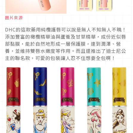
圖片來源
DHC的這款藥用純欖護唇可以說是無人不知無人不曉！
添加豐富的橄欖精華油與蘆薈及甘草精華，成份近似唇
部黏膜，能於自然地形成一層保護膜，達到潤澤、營
養，並維持雙唇水嫩度等作用。而且還推出了迪士尼公
主的聯名款，可愛的包裝讓人忍不住想要全包啊！