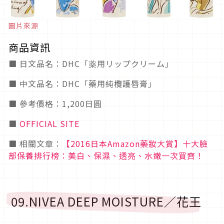
圖片來源
商品資訊
■ 日文品名：DHC「薬用リップクリーム」
■ 中文品名：DHC「藥用純欖護唇膏」
■ 參考價格：1,200日圓
■
OFFICIAL SITE
■ 相關文章：
【2016日本Amazon藥妝大賞】十大臉
部保養排行榜：美白、保濕、透亮、水嫩一次買齊！
09.NIVEA DEEP MOISTURE／花王