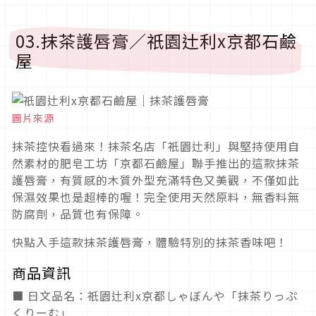
03.抹茶護唇膏／祇園辻利x京都石鹼
屋
圖片來源
抹茶控快看過來！抹茶名店「祇園辻利」與堅持使用自
然素材的肥皂工坊「京都石鹼屋」聯手推出的這款抹茶
護唇膏，有質感的木質外型充滿特色又美觀，不僅如此
保濕效果也是超棒的喔！完全使用天然原料，無香料無
防腐劑，品質也有保障。
快點入手這款抹茶護唇膏，體驗特別的抹茶香味吧！
商品資訊
■ 日文品名：祇園辻利x京都しゃぼんや「抹茶りっぷ
くりーむ」