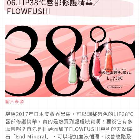
06.LIP38℃唇部修護精華／
FLOWFUSHI
圖片來源
堪稱2017年日本美妝界黑馬，可以調整唇色的LIP38℃
唇部修護精華，真的是熱賣到處處缺貨啊！要說它有多
厲害呢？首先是裡頭添加了FLOWFUSHI專利的天然礦
石「End Mineral」，可以增加血液循環、改善紋路及