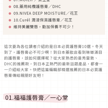
08.藥用純欖護唇膏／DHC
09.NIVEA DEEP MOISTURE／花王
10.Curél 潤浸保濕護唇膏／花王
維持美麗雙唇，勤加保養不可少！
這次要為各位讀者介紹的是日本必買護唇膏10選。冬天
到了，護唇膏必不可少啊！到日本藥妝店看到琳瑯滿目
的護唇膏，該如何選擇呢？從大家熟悉的曼秀雷敦、
DHC的推薦款，到日本正熱門的最新話題產品，都會一
一介紹給大家。快把這篇編輯部精選推薦的日本必買護
唇膏傳給親朋好友吧！
01.福福護唇膏／一心堂