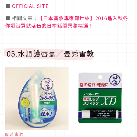
■
OFFICIAL SITE
■ 相關文章：
【日本藥妝專家鄭世彬】2016進入秋冬
你還沒買就落伍的日本話題藥妝精選！
05.水潤護唇膏／曼秀雷敦
圖片來源