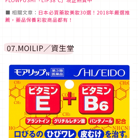
FLOWFUSHI「LIP38℃」現正熱賣中
■ 相關文章：
日本必買藥妝美妝30選！2018年嚴選推
薦，藥品保養彩妝商品都有！
07.MOILIP／資生堂