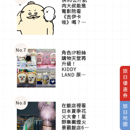
肉大叔能進
電影院看
《吉伊卡
哇》嗎？日
本重金屬樂
團「打首」
會長與
nagano老師
一同給出了
No.
7
角色IP粉絲
答案
購物天堂再
升級！
KIDDY
旅日優惠券
LAND 原宿
店吉伊卡哇
迎客，新開
幕
OMOKADO
店3分即達
No.
8
在飯店裡看
旅日地圖
日本夏季花
火大會！星
野集團煙火
景觀飯店6