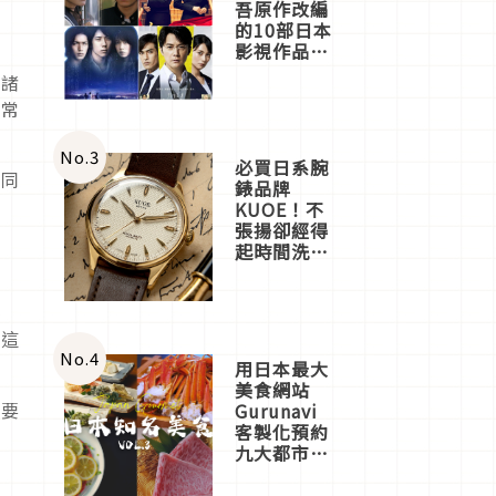
吾原作改編
的10部日本
影視作品推
薦
到諸
常常
No.
3
必買日系腕
的同
錶品牌
KUOE！不
張揚卻經得
起時間洗鍊
的經典之作
五選
落
…這
No.
4
用日本最大
美食網站
意要
Gurunavi
客製化預約
九大都市餐
廳，打造專
屬美食體