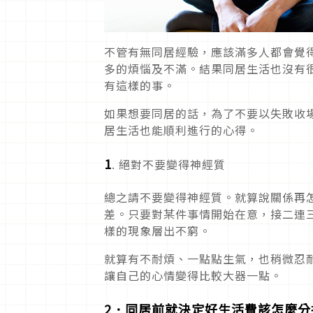
不管有無同居經驗，應該滿多人都會覺
多的煩惱及不滿。結果同居生活也沒有
有這樣的事。
如果想要同居的話，為了不要以失敗收
居生活也能順利進行的心得。
1
. 絕對不要變得神經質
總之請不要變得神經質。就算說關係再
差。只要對某件事情開始在意，接二連
樣的現象層出不窮。
就算有不耐煩、一點點生氣，也稍微忍
讓自己的心情變得比較大器一點。
2
．
同居前就決定好生活費該怎麼分