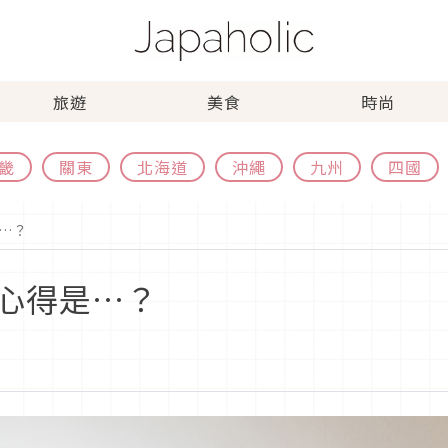
旅遊
美食
時尚
畿
關東
北海道
沖繩
九州
四國
…？
心得是…？