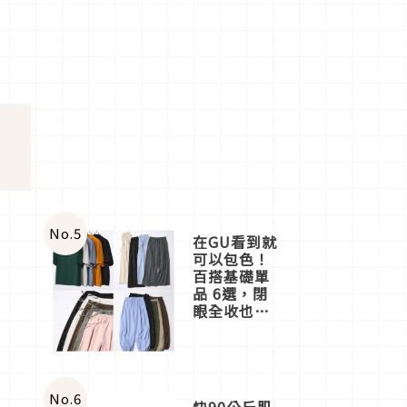
No.
5
在GU看到就
可以包色！
百搭基礎單
品 6選，閉
眼全收也不
心疼
No.
6
快90公斤肌