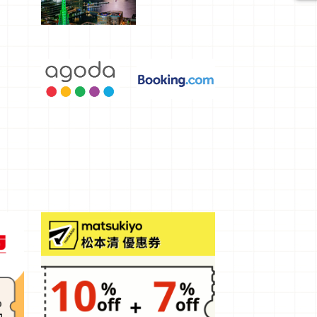
選，讓你不
用人擠人悠
閒欣賞