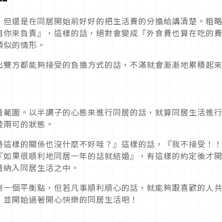
，但還是在同居開始前好好的把生活費的分擔給講清楚。粗
租你來負責』，這樣的話，絕對會變成『外食費也算在吃的
類似的情形。
出雙方都能夠接受的負擔方式的話，不滿就會漸漸地累積起
量範圍。以半調子的心態來進行同居的話，就算同居生活進
稜兩可的狀態。
持這樣的關係也沒什麼不好哇？』這樣的話，『我不接受！
『如果很順利地同居一年的話就結婚』，有這樣的約定後才
量納入同居生活之中。
到一個平衡點，但若凡事順利順心的話，就能夠跟喜歡的人
，並開始過著開心快樂的同居生活吧！