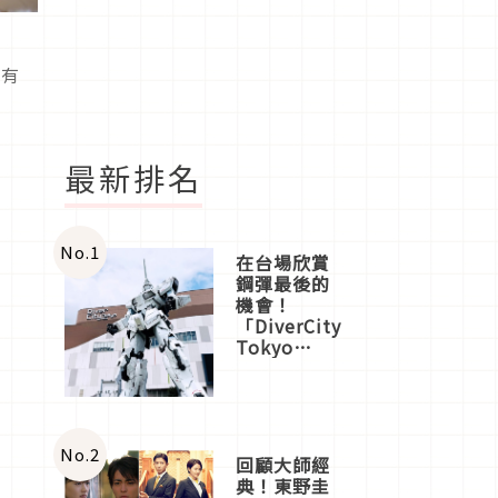
話有
最新排名
No.
1
在台場欣賞
鋼彈最後的
機會！
「DiverCity
Tokyo
Plaza」搭
船、購物、
美食及夜
景，一次全
體驗
No.
2
回顧大師經
典！東野圭