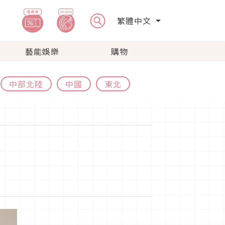
繁體中文
藝能娛樂
購物
中部北陸
中國
東北