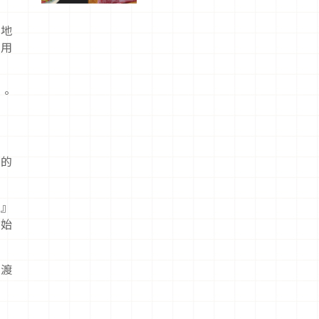
驗！
略地
費用
來。
行的
！』
開始
共渡