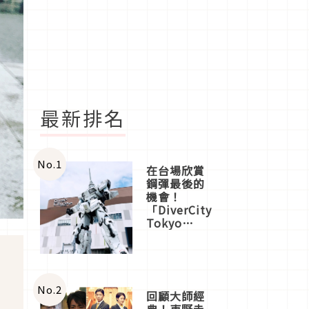
最新排名
No.
1
在台場欣賞
鋼彈最後的
機會！
「DiverCity
Tokyo
Plaza」搭
船、購物、
美食及夜
景，一次全
體驗
No.
2
回顧大師經
典！東野圭