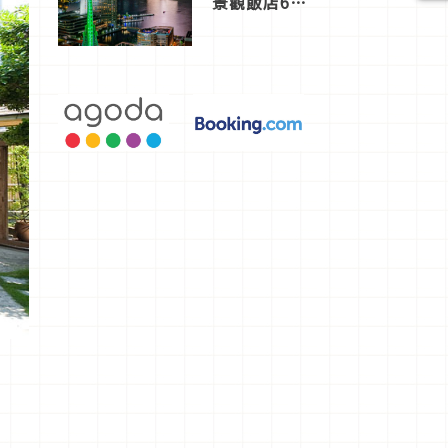
景觀飯店6
選，讓你不
用人擠人悠
閒欣賞