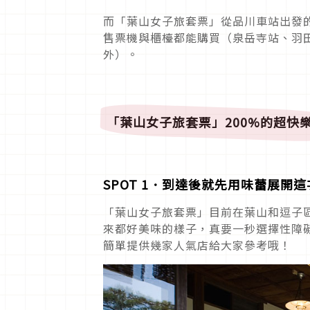
而「葉山女子旅套票」從品川車站出發的套
售票機與櫃檯都能購買（泉岳寺站、羽
外）。
「葉山女子旅套票」
200%
的超快
SPOT 1
．到達後就先用味蕾展開這
「葉山女子旅套票」目前在葉山和逗子
來都好美味的樣子，真要一秒選擇性障
簡單提供幾家人氣店給大家參考哦！