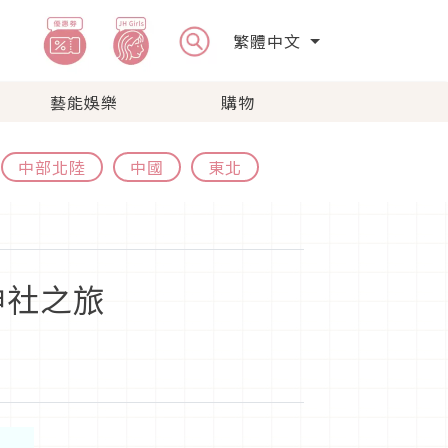
繁體中文
藝能娛樂
購物
中部北陸
中國
東北
神社之旅