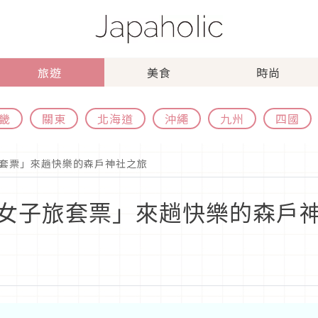
旅遊
美食
時尚
畿
關東
北海道
沖繩
九州
四國
套票」來趟快樂的森戶神社之旅
女子旅套票」來趟快樂的森戶