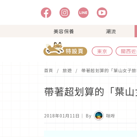
美容保養
潮流
東京
關西近
首頁
旅遊
帶著超划算的「葉山女子旅
帶著超划算的「葉山
2018年01月11日
｜ By
咪呀