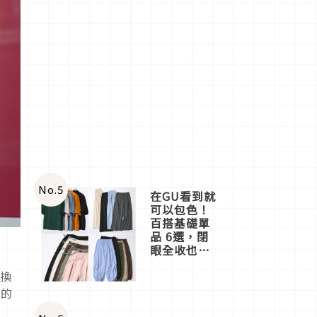
No.
5
在GU看到就
可以包色！
百搭基礎單
品 6選，閉
眼全收也不
心疼
兌換
真的