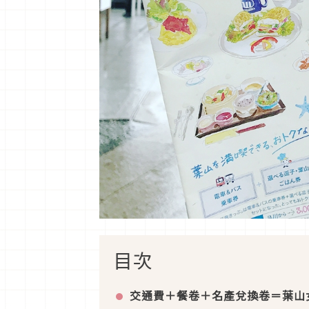
目次
交通費＋餐卷＋名產兌換卷＝葉山