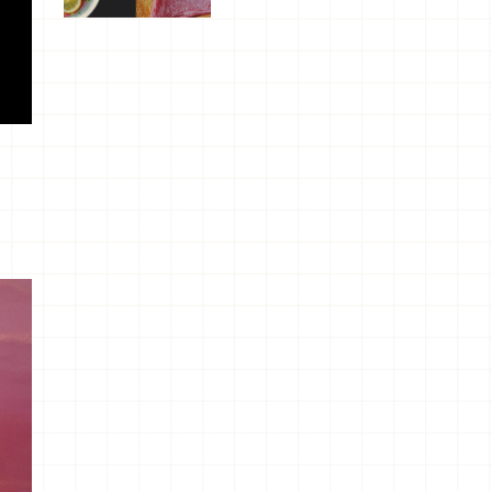
屬美食體
驗！