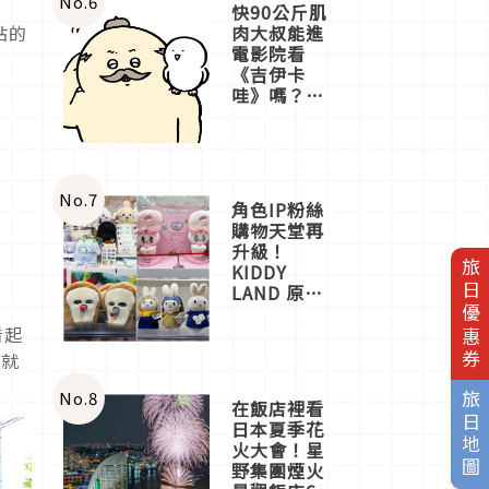
No.
6
快90公斤肌
肉大叔能進
站的
電影院看
《吉伊卡
哇》嗎？日
本重金屬樂
團「打首」
會長與
nagano老師
一同給出了
No.
7
角色IP粉絲
答案
購物天堂再
升級！
旅日優惠券
KIDDY
LAND 原宿
店吉伊卡哇
迎客，新開
看起
幕
裡就
OMOKADO
店3分即達
No.
8
旅日地圖
在飯店裡看
日本夏季花
火大會！星
野集團煙火