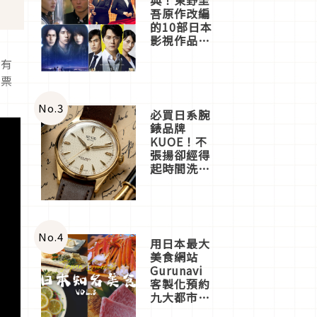
吾原作改編
的10部日本
影視作品推
薦
用有
售票
！
No.
3
必買日系腕
錶品牌
KUOE！不
張揚卻經得
起時間洗鍊
的經典之作
五選
No.
4
用日本最大
美食網站
Gurunavi
客製化預約
九大都市餐
廳，打造專