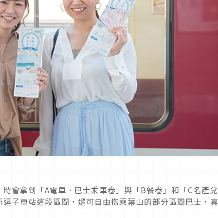
時會拿到「A電車．巴士乘車卷」與「B餐卷」和「C名產
新逗子車站這段區間，還可自由搭乘葉山的部分區間巴士，