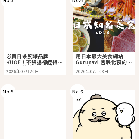
必買日系腕錶品牌
用日本最大美食網站
KUOE！不張揚卻經得起
Gurunavi 客製化預約九
時間洗鍊的經典之作五
大都市餐廳，打造專屬
2026年07月20日
2026年07月03日
選
美食體驗！
No.
5
No.
6