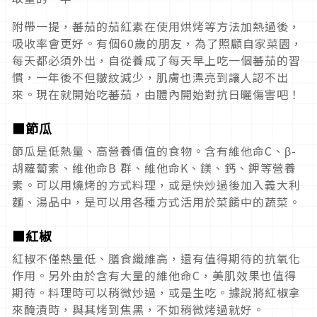
附帶一提，蕃茄的茄紅素在使用烘烤等方法加熱過後，
吸收率會更好。有個60歲的朋友，為了照顧自家菜園，
每天都必須外出，自從養成了每天早上吃一個蕃茄的習
慣，一年後不但皺紋減少，肌膚也漂亮到讓人認不出
來。現在就開始吃蕃茄，由體內開始對抗日曬傷害吧！
■節瓜
節瓜是低熱量、高營養價值的食物。含有維他命C、β-
胡蘿蔔素、維他命B 群、維他命K、鎂、鈣、鉀等營養
素。可以用燒烤的方式料理，或是快炒過後加入義大利
麵、湯品中，是可以用各種方式活用於菜餚中的蔬菜。
■紅椒
紅椒不僅熱量低、膳食纖維高，還有值得期待的抗氧化
作用。另外由於含有大量的維他命C，美肌效果也值得
期待。料理時可以稍微炒過，或是生吃。據說將紅椒拿
來醃漬時，與其烤到焦黑，不如稍微烤過就好。