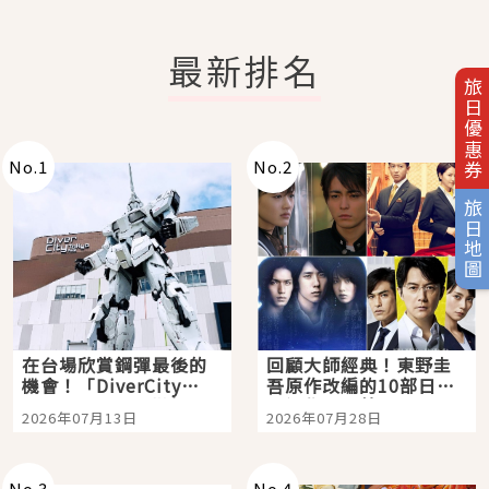
最新排名
旅日優惠券
No.
1
No.
2
旅日地圖
在台場欣賞鋼彈最後的
回顧大師經典！東野圭
機會！「DiverCity
吾原作改編的10部日本
Tokyo Plaza」搭船、
影視作品推薦
2026年07月13日
2026年07月28日
購物、美食及夜景，一
次全體驗
No.
3
No.
4