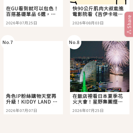
在GU看到就可以包色！
快90公斤肌肉大叔能進
百搭基礎單品 6選，閉
電影院看《吉伊卡哇》
Share
眼全收也不心疼
嗎？日本重金屬樂團
2026年07月25日
2026年08月03日
「打首」會長與nagano
老師一同給出了答案
No.
7
No.
8
角色IP粉絲購物天堂再
在飯店裡看日本夏季花
升級！KIDDY LAND 原
火大會！星野集團煙火
宿店吉伊卡哇迎客，新
景觀飯店6選，讓你不用
2026年07月07日
2026年07月25日
開幕 OMOKADO 店3分
人擠人悠閒欣賞
即達