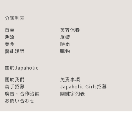
分類列表
首頁
美容保養
潮流
旅遊
美食
時尚
藝能娛樂
購物
關於Japaholic
關於我們
免責事項
寫手招募
Japaholic Girls招募
廣告、合作洽談
關鍵字列表
お問い合わせ