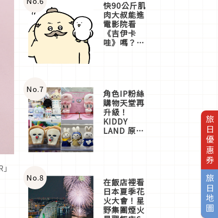
No.
6
快90公斤肌
肉大叔能進
電影院看
《吉伊卡
哇》嗎？日
本重金屬樂
團「打首」
會長與
nagano老師
一同給出了
No.
7
角色IP粉絲
答案
購物天堂再
升級！
旅日優惠券
KIDDY
LAND 原宿
店吉伊卡哇
迎客，新開
幕
OMOKADO
R」
店3分即達
No.
8
旅日地圖
在飯店裡看
日本夏季花
火大會！星
野集團煙火