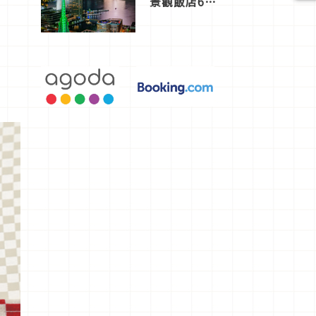
景觀飯店6
選，讓你不
用人擠人悠
閒欣賞