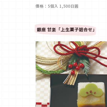
價格：5個入 1,500日圓
銀座 甘楽「上生菓子詰合せ」