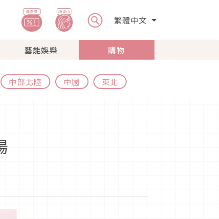
繁體中文
藝能娛樂
購物
中部北陸
中國
東北
場