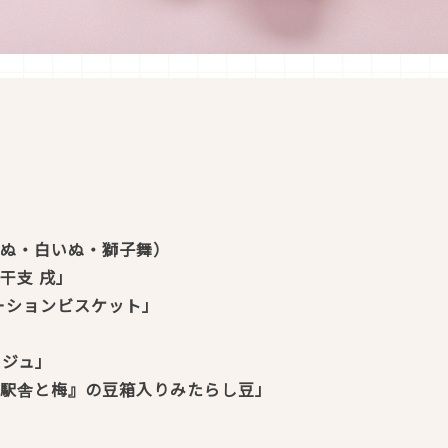
いぬ・白いぬ・獅子舞）
干支 戌
」
ーションビスケット」
ージュ」
内駅舎と梅』の豆箱入りみたらし豆」
」