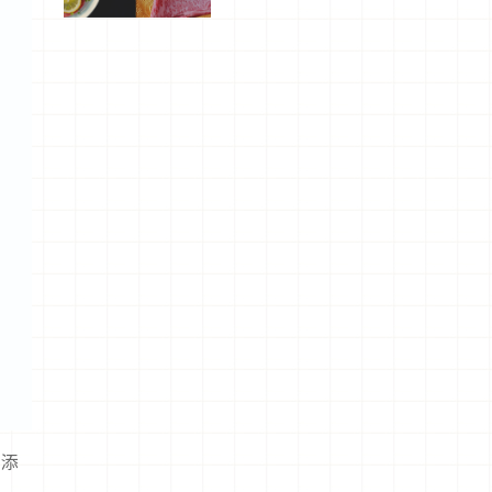
屬美食體
驗！
增添