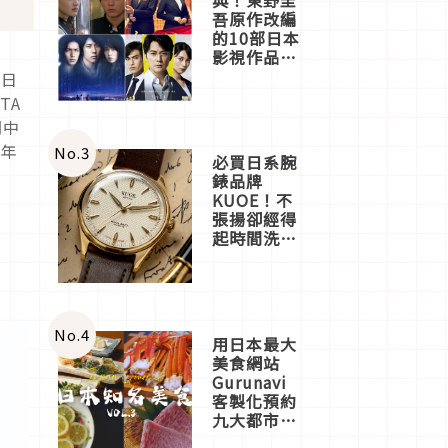
吾原作改編
的10部日本
影視作品推
薦
赴日
TA
間中
新年
No.
3
必買日系腕
錶品牌
KUOE！不
張揚卻經得
起時間洗鍊
的經典之作
五選
No.
4
用日本最大
美食網站
Gurunavi
客製化預約
九大都市餐
廳，打造專