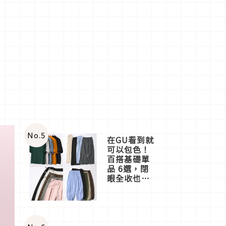
No.
5
在GU看到就
可以包色！
百搭基礎單
品 6選，閉
眼全收也不
心疼