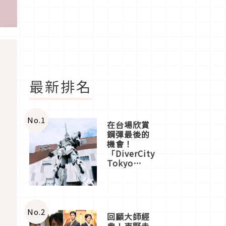
最新排名
No.
1
在台場欣賞
鋼彈最後的
機會！
「DiverCity
Tokyo
Plaza」搭
船、購物、
美食及夜
景，一次全
體驗
No.
2
回顧大師經
典！東野圭