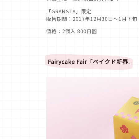
「GRANSTA」限定
販售期間：2017年12月30日～1月下
價格：2個入 800日圓
Fairycake Fair
「ベイクド新春」