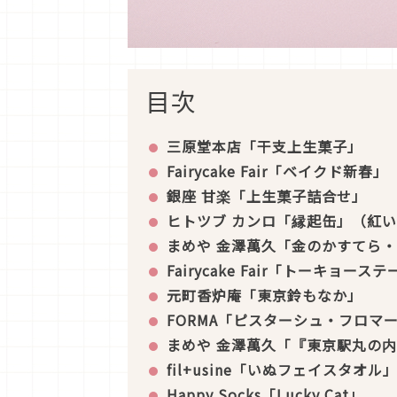
目次
三原堂本店「干支上生菓子」
Fairycake Fair
「ベイクド新春」
銀座 甘楽「上生菓子詰合せ」
ヒトツブ カンロ「縁起缶」（紅
まめや 金澤萬久「金のかすてら・
Fairycake Fair
「トーキョーステ
元町香炉庵「東京鈴もなか」
FORMA
「ピスターシュ・フロマ
まめや 金澤萬久「『東京駅丸の
fil+usine
「いぬフェイスタオル
Happy Socks
「Lucky Cat」