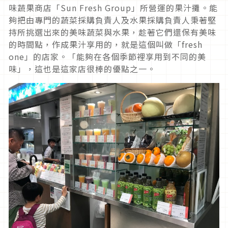
味蔬果商店「Sun Fresh Group」所營運的果汁攤。能
夠把由專門的蔬菜採購負責人及水果採購負責人秉著堅
持所挑選出來的美味蔬菜與水果，趁著它們還保有美味
的時間點，作成果汁享用的，就是這個叫做「fresh
one」的店家。「能夠在各個季節裡享用到不同的美
味」，這也是這家店很棒的優點之一。