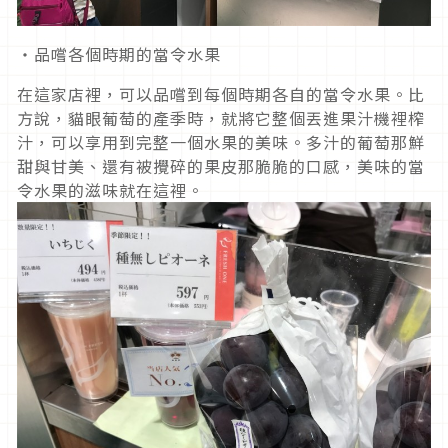
・品嚐各個時期的當令水果
在這家店裡，可以品嚐到每個時期各自的當令水果。比
方說，貓眼葡萄的產季時，就將它整個丟進果汁機裡榨
汁，可以享用到完整一個水果的美味。多汁的葡萄那鮮
甜與甘美、還有被攪碎的果皮那脆脆的口感，美味的當
令水果的滋味就在這裡。