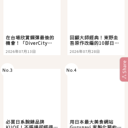
在台場欣賞鋼彈最後的
回顧大師經典！東野圭
機會！「DiverCity
吾原作改編的10部日本
Tokyo Plaza」搭船、
影視作品推薦
2026年07月13日
2026年07月28日
購物、美食及夜景，一
次全體驗
Share
No.
3
No.
4
必買日系腕錶品牌
用日本最大美食網站
KUOE！不張揚卻經得起
Gurunavi 客製化預約九