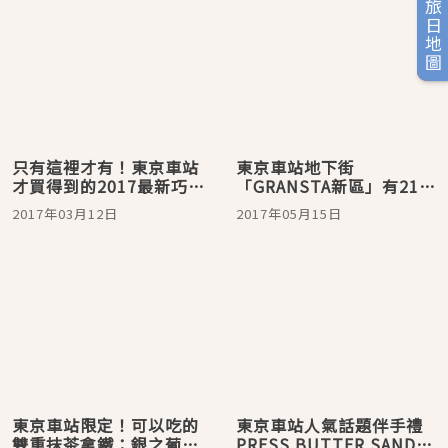
旅日地圖
只有這裡才有！東京車站
東京車站地下街
才買得到的2017最新巧克
「GRANSTA新區」有21家
力及話題商品介紹！
商店新開幕！
2017年03月12日
2017年05月15日
東京車站限定！可以吃的
東京車站人氣話題伴手禮
雙重抹茶拿鐵：銀之葡萄
PRESS BUTTER SAND