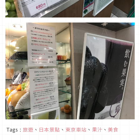
Tags :
旅遊
、
日本景點
、
東京車站
、
果汁
、
美食