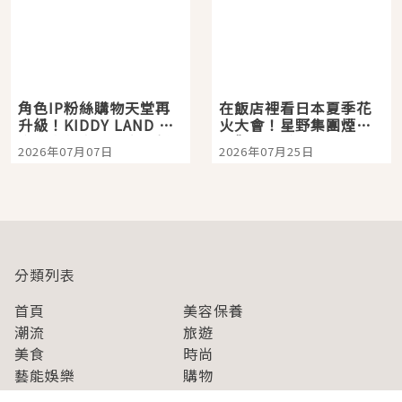
角色IP粉絲購物天堂再
在飯店裡看日本夏季花
升級！KIDDY LAND 原
火大會！星野集團煙火
宿店吉伊卡哇迎客，新
景觀飯店6選，讓你不用
2026年07月07日
2026年07月25日
開幕 OMOKADO 店3分
人擠人悠閒欣賞
即達
分類列表
首頁
美容保養
潮流
旅遊
美食
時尚
藝能娛樂
購物