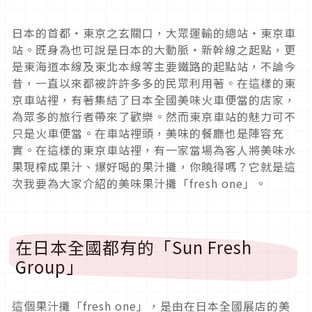
日本的首都・東京之玄關口，大眾運輸的總站・東京車
站。既身為也可說是日本的大動脈・新幹線之起點，更
是東海道本線及東北本線等主要鐵路的起點站，不論今
昔，一直以來都被許許多多的民眾利用著。在這樣的東
京車站裡，有著集結了日本全國美味火車便當的店家，
為眾多的旅行者帶來了歡樂。然而東京車站的魅力可不
只是火車便當。在車站裡頭，美味的餐廳也是陣容充
實。在這樣的東京車站裡，有一家當場為客人將美味水
果現榨成果汁、爆好喝的果汁攤，你曉得嗎？它就是這
次我要為大家介紹的美味果汁攤「fresh one」。
在日本全國都有的「Sun Fresh
Group」
這個果汁攤「fresh one」，是由在日本全國展店的美