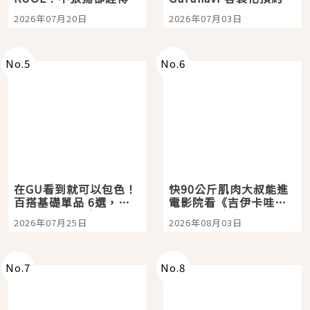
時間洗鍊的經典之作五
大都市餐廳，打造專屬
2026年07月20日
2026年07月03日
選
美食體驗！
No.
5
No.
6
在GU看到就可以包色！
快90公斤肌肉大叔能進
百搭基礎單品 6選，閉
電影院看《吉伊卡哇》
眼全收也不心疼
嗎？日本重金屬樂團
2026年07月25日
2026年08月03日
「打首」會長與nagano
老師一同給出了答案
No.
7
No.
8