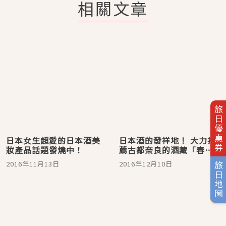
相關文章
旅日優惠券
日本女生超愛的日本酒美
日本酒的發祥地！ 大力推
妝產品話題發燒中！
薦古都奈良的酒藏「春
鹿」如紅酒般的甜點型日
2016年11月13日
2016年12月10日
旅日地圖
本酒！