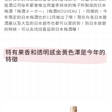
造酒公司毎年都會推出用當季採收的梅子所製成的日本
梅酒「梅酒ヌーボー」(梅酒NOUVEAU ) 。同樣的，今
年限定的日本梅酒也於12月推出了唷！現在在各日本居
酒屋以及大型的日本超市也都可以買的到！到日本旅遊
的時候，可以去找找看這款日本梅酒囉！
特有果香和透明感金黃色澤是今年的
特徵