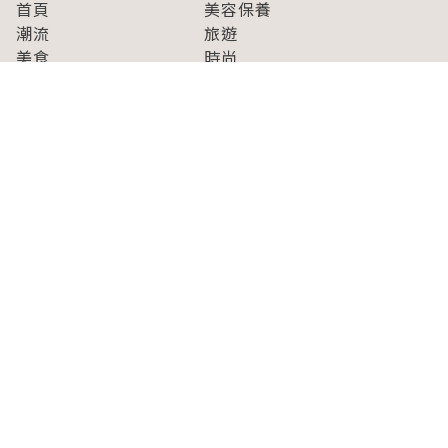
首頁
美容保養
潮流
旅遊
美食
時尚
藝能娛樂
購物
關於Japaholic
關於我們
免責事項
寫手招募
Japaholic Girls招募
廣告、合作洽談
關鍵字列表
お問い合わせ