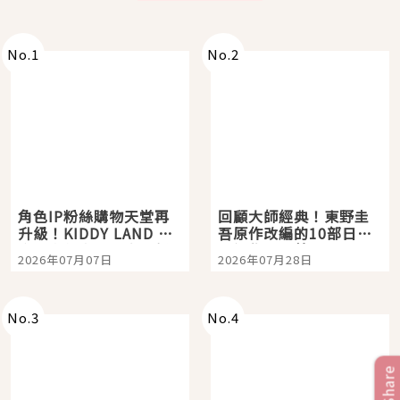
No.
1
No.
2
角色IP粉絲購物天堂再
回顧大師經典！東野圭
升級！KIDDY LAND 原
吾原作改編的10部日本
宿店吉伊卡哇迎客，新
影視作品推薦
2026年07月07日
2026年07月28日
開幕 OMOKADO 店3分
即達
No.
3
No.
4
Share