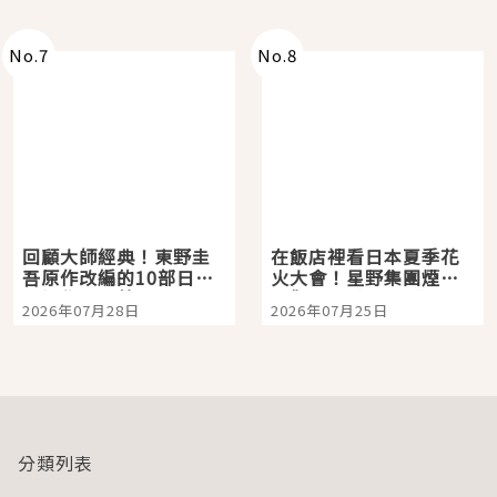
No.
7
No.
8
回顧大師經典！東野圭
在飯店裡看日本夏季花
吾原作改編的10部日本
火大會！星野集團煙火
影視作品推薦
景觀飯店6選，讓你不用
2026年07月28日
2026年07月25日
人擠人悠閒欣賞
分類列表