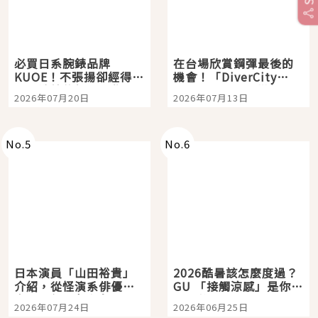
必買日系腕錶品牌
在台場欣賞鋼彈最後的
KUOE！不張揚卻經得起
機會！「DiverCity
時間洗鍊的經典之作五
Tokyo Plaza」搭船、
2026年07月20日
2026年07月13日
選
購物、美食及夜景，一
次全體驗
No.
5
No.
6
日本演員「山田裕貴」
2026酷暑該怎麼度過？
介紹，從怪演系俳優走
GU 「接觸涼感」是你的
向國民級日劇主角
夏日救星
2026年07月24日
2026年06月25日