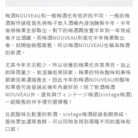
梅酒NOUVEAU和一般梅酒也有些許的不同，一般的梅
酒製作過程是先將梅子放入酒桶內浸泡醃製半年，半年
後將梅果全部取出，剩下的梅酒再放置半年到一年熟成
後才出酒藏。而梅酒NOUVEAU則是在半年梅果取出
後，就開始裝瓶販售，所以梅酒NOUVEAU也稱為梅酒
的新酒。
尤其今年天災較少，所以收穫的梅果也非常漂亮。加上
的降雨量少、氣溫偏低等因素，梅果的特有酸味和美味
都被完美濃縮進去，因此今年的梅酒NOUVEAU的酸味
和果香可說是過去幾年內最好的！除了新酒梅酒
NOUVEAU外，還有與ヴィンテージ梅酒(vintage梅酒)
一起販售的伴手禮可選擇喔！
比起酸味比較重的新酒，vintage梅酒經過長期熟成，
風味更加濃厚香醇，可以同時享用到兩種不同的風味和
口感！