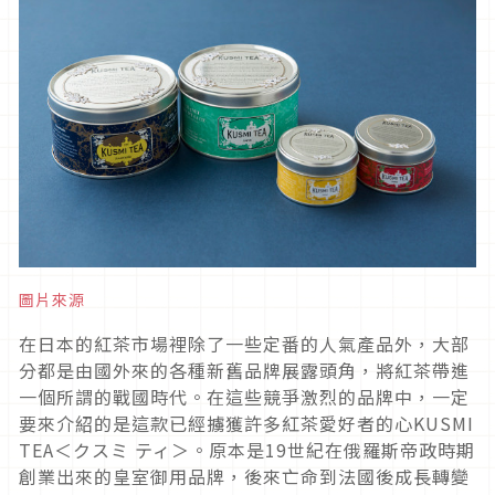
圖片來源
在日本的紅茶市場裡除了一些定番的人氣產品外，大部
分都是由國外來的各種新舊品牌展露頭角，將紅茶帶進
一個所謂的戰國時代。在這些競爭激烈的品牌中，一定
要來介紹的是這款已經擄獲許多紅茶愛好者的心KUSMI
TEA＜クスミ ティ＞。原本是19世紀在俄羅斯帝政時期
創業出來的皇室御用品牌，後來亡命到法國後成長轉變