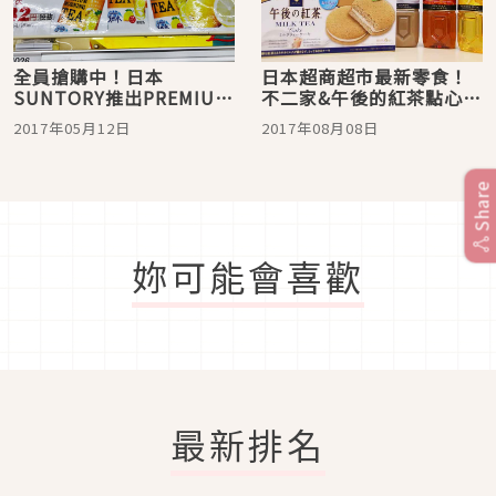
全員搶購中！日本
日本超商超市最新零食！
SUNTORY推出PREMIUM
不二家&午後的紅茶點心系
優質早安檸檬紅茶！
列&PABLO起司塔口味パ
2017年05月12日
2017年08月08日
イの実一次介紹給大家！
Share
妳可能會喜歡
最新排名