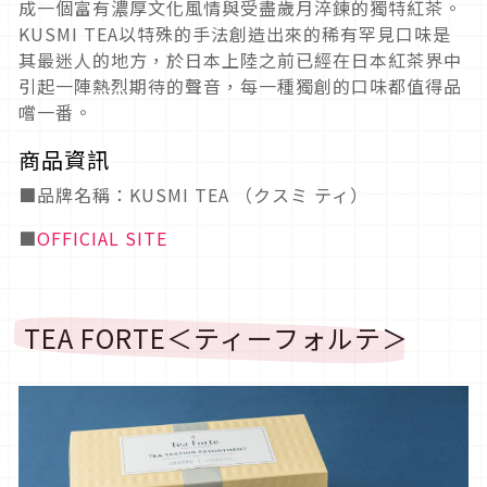
成一個富有濃厚文化風情與受盡歲月淬鍊的獨特紅茶。
KUSMI TEA以特殊的手法創造出來的稀有罕見口味是
其最迷人的地方，於日本上陸之前已經在日本紅茶界中
引起一陣熱烈期待的聲音，每一種獨創的口味都值得品
嚐一番。
商品資訊
■品牌名稱：KUSMI TEA （クスミ ティ）
■
OFFICIAL SITE
TEA FORTE＜ティーフォルテ＞