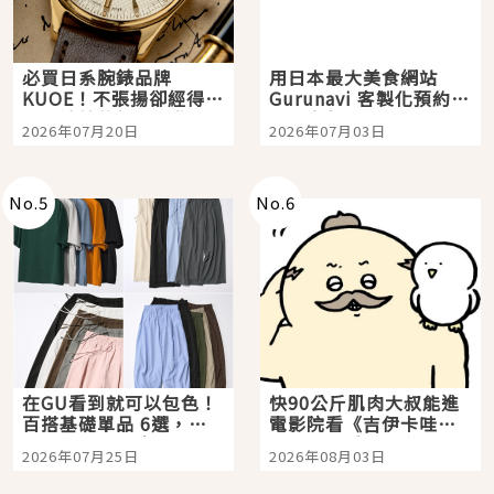
必買日系腕錶品牌
用日本最大美食網站
KUOE！不張揚卻經得起
Gurunavi 客製化預約九
時間洗鍊的經典之作五
大都市餐廳，打造專屬
2026年07月20日
2026年07月03日
選
美食體驗！
No.
5
No.
6
在GU看到就可以包色！
快90公斤肌肉大叔能進
百搭基礎單品 6選，閉
電影院看《吉伊卡哇》
眼全收也不心疼
嗎？日本重金屬樂團
2026年07月25日
2026年08月03日
「打首」會長與nagano
老師一同給出了答案