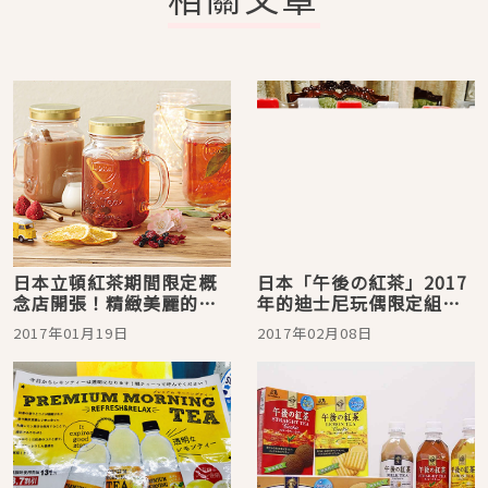
日本立頓紅茶期間限定概
日本「午後の紅茶」2017
念店開張！精緻美麗的玻
年的迪士尼玩偶限定組合
璃提罐等你挑！
居然是維尼小熊！
2017年01月19日
2017年02月08日