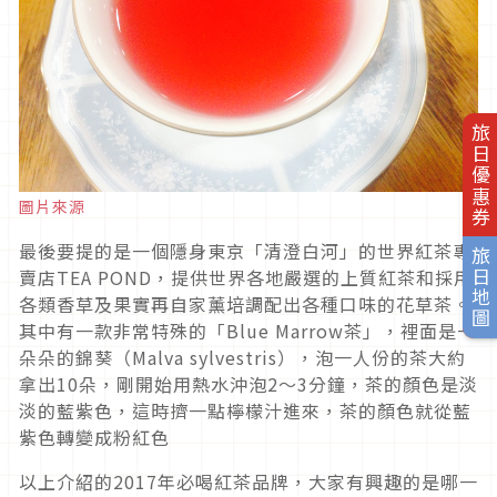
旅日優惠券
圖片來源
最後要提的是一個隱身東京「清澄白河」的世界紅茶專
旅日地圖
賣店TEA POND，提供世界各地嚴選的上質紅茶和採用
各類香草及果實再自家薰培調配出各種口味的花草茶。
其中有一款非常特殊的「Blue Marrow茶」，裡面是一
朵朵的錦葵（Malva sylvestris），泡一人份的茶大約
拿出10朵，剛開始用熱水沖泡2～3分鐘，茶的顏色是淡
淡的藍紫色，這時擠一點檸檬汁進來，茶的顏色就從藍
紫色轉變成粉紅色
以上介紹的2017年必喝紅茶品牌，大家有興趣的是哪一