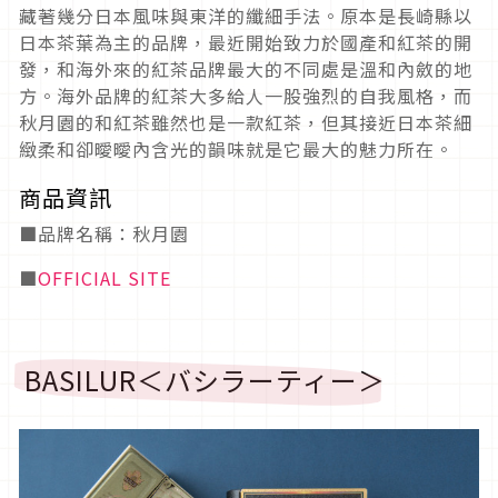
藏著幾分日本風味與東洋的纖細手法。原本是長崎縣以
日本茶葉為主的品牌，最近開始致力於國產和紅茶的開
發，和海外來的紅茶品牌最大的不同處是溫和內斂的地
方。海外品牌的紅茶大多給人一股強烈的自我風格，而
秋月園的和紅茶雖然也是一款紅茶，但其接近日本茶細
緻柔和卻曖曖內含光的韻味就是它最大的魅力所在。
商品資訊
■品牌名稱：秋月園
■
OFFICIAL SITE
BASILUR＜バシラーティー＞