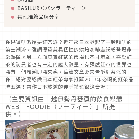
BASILUR＜バシラーティー＞
其他推薦品牌分享
你是咖啡派還是紅茶派？近年來日本掀起了一股咖啡的
第三潮流，強調優質兼具個性的烘焙咖啡店紛紛登場非
常熱鬧。另一方面其實紅茶的市場也不甘示弱，喜愛紅
茶的消費者也有一定的龐大數量，有預感紅茶的世界也
將有一個風潮即將來臨。這篇文章要來告訴紅茶派的
你，絕對要認識日本紅茶專家推薦2017年必喝的紅茶品
牌五選！當作日本旅遊的伴手禮也很適合喔！
（主要資訊由三越伊勢丹營運的飲食媒體
WEB「FOODIE（フーディー）」所提
供。）