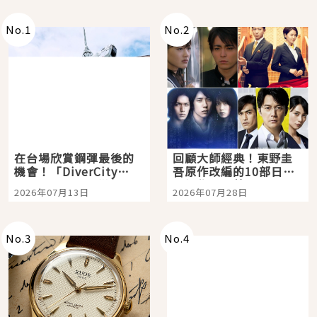
No.
1
No.
2
在台場欣賞鋼彈最後的
回顧大師經典！東野圭
機會！「DiverCity
吾原作改編的10部日本
Tokyo Plaza」搭船、
影視作品推薦
2026年07月13日
2026年07月28日
購物、美食及夜景，一
次全體驗
No.
3
No.
4