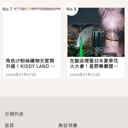
No.
7
No.
8
角色IP粉絲購物天堂再
在飯店裡看日本夏季花
升級！KIDDY LAND 原
火大會！星野集團煙火
宿店吉伊卡哇迎客，新
景觀飯店6選，讓你不用
2026年07月07日
2026年07月25日
開幕 OMOKADO 店3分
人擠人悠閒欣賞
即達
分類列表
首頁
美容保養