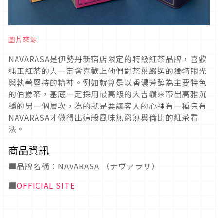
圖片來源
NAVARASA是伊勢丹新宿店限定的特級紅茶品牌，喜歡
純正紅茶的人一定會喜歡上他們對茶葉嚴選的獨特眼光
與執著堅持的精神。例如就算是以香濃芳醇為主要特色
的伯爵茶，基底一定採用最高級的大吉嶺來帶出高雅沉
穩的另一個層次，為的就是要讓客人的心裡有一種只有
NAVARASA才做得出這般風味無窮無與倫比的紅茶看
法。
商品資訊
■品牌名稱：NAVARASA （ナヴァラサ）
■
OFFICIAL SITE