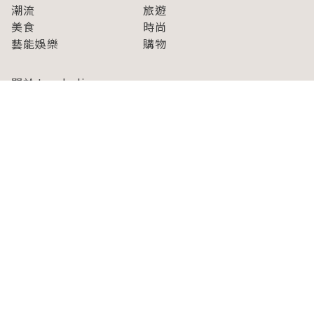
潮流
旅遊
美食
時尚
藝能娛樂
購物
關於Japaholic
關於我們
免責事項
寫手招募
Japaholic Girls招募
廣告、合作洽談
關鍵字列表
お問い合わせ
看看更多有關Japaholic！